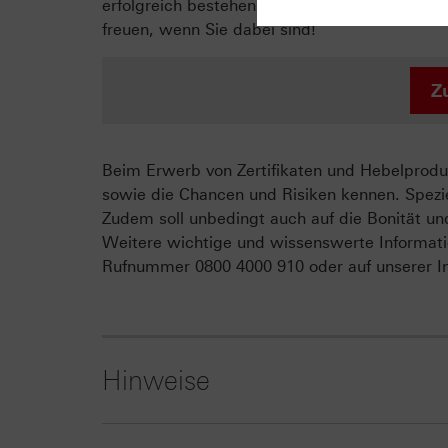
erfolgreich bestehen, erhalten Sie ein persön
freuen, wenn Sie dabei sind!
Z
Beim Erwerb von Zertifikaten und Hebelproduk
sowie die Chancen und Risiken kennen. Spezie
Zudem soll unbedingt auch auf die Bonität un
Weitere wichtige und wissenswerte Informati
Rufnummer 0800 4000 910 oder auf unserer In
Hinweise