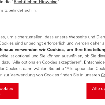
e die "
Rechtlichen Hinweise
".
teigert werden. Das Betriebsergebnis belief sich im ersten 
 17 Prozent höher als im Vorjahresquartal. Der operative C
itz befindet sich in:
 Beilegung des Rechtsstreits mit Teradata und einer damit
 Seit Jahresbeginn hat die SAP-Aktie ca. 27 Prozent verlore
s Wachstum für das Jahr 2026.
Produkte auf
es, um sicherzustellen, dass unsere Webseite und Di
 Cookies sind unbedingt erforderlich und werden daher 
hinaus verwenden wir Cookies, um Ihre Einstellun
SAP
ookie ist optional und Sie können auswählen, ob Sie die
dazu "Alle optionalen Cookies akzeptieren". Entscheide
ate-Masterclass in die Welt der Deri
ler Cookies, dann wählen Sie bitte "Alle optionalen Cook
en zur Verwendung von Cookies finden Sie in unseren
C
Cookies
Alle o
ie über die Grundlagen der Börse wissen müssen – von den e
n
egien mit Zertifikaten und professionellem Money Managemen
r Ihr Wissen nochmal vertiefen soll. Falls Sie diesen Abschl