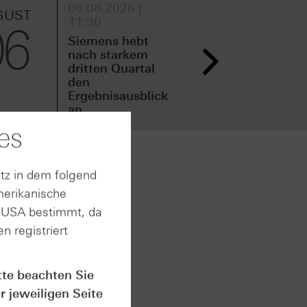
06.08.2026 |
05.
GUST
AUGUST
11:30
15:
06
05
Siemens hebt
Fre
nach starkem
nac
dritten Quartal
zwe
den
den
Ergebnisausblick
Erg
an
an
es
tz in dem folgend
rtals.
merikanische
6
n USA bestimmt, da
der
n registriert
tag bei
s
d im
tte beachten Sie
r jeweiligen Seite
öse