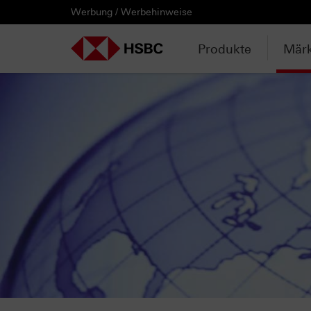
Werbung / Werbehinweise
PRODUKTE
MÄRKTE & ANALYSEN
WISSEN & TOOLS
KONTAKT & SERVICE
LÄNDERAUSWAHL
AUSGEWÄHLTE SEITEN
HEBELPRODUKTE
ANLAGEPRODUKTE
AKTUELLES
ANALYSEN
VIDEOS
WATCHLIST
WEBINARE
WISSEN
TOOLS
KONTAKT
SERVICE
DOWNLOADCENTER
HEBELPRODUKTE
ANALYSEN
WEBINARE
KONTAKT
Watchlist
Knock-out-Produkte
Aktien- / Indexanleihen
Neuemissionen
Daily Trading
Mediathek
Login / Zur Watchlist
Webinartermine
kostenlose eBooks
Aktien- / Indexanleihen Rechner
Kontaktformular
Wir über uns
Basisprospekte /
Deutschland
Produkte
Märk
Wertpapierbeschreibungen
ANLAGEPRODUKTE
VIDEOS
WISSEN
SERVICE
Basisprospekte
Optionsscheine
Bonus-Zertifikate
Anpassungen / Kündigungen
Marktbeobachtung
Daily Trading TV
Webinaraufzeichnungen
Akademie
HSBC Emissionstool
Praktikanten / Werkstudenten
Newsletter Abonnement
Österreich
Registrierungsformulare
AKTUELLES
WATCHLIST
TOOLS
DOWNLOADCENTER
Weitere Hebelprodukte
Discount-Zertifikate
Trading-Aktionen
Trendkompass
ntv-Zertifikate mit HSBC
Börsengurus
Open End Knock-out-Produkte
Rechner
Unvollständige
Verkaufsprospekte
Ausgestoppte Produkte
Express-Zertifikate
Intraday-Emissionen
Nachrichten
Zertifikate Aktuell mit HSBC
Rolltermine
Trendkompass
Intraday-Emissionen
Handverlesen
Zur Zeichnung
Newsletter-Abonnement
FAQs
Watchlist