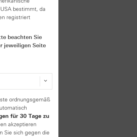
merikanische
sen,
n USA bestimmt, da
t wurde.
n registriert
it
tte beachten Sie
r jeweiligen Seite
enste ordnungsgemäß
. Im
automatisch
gen für 30 Tage zu
Dazu
sen akzeptieren
 dem
n Sie sich gegen die