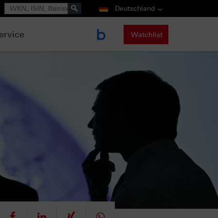
Suche
Deutschland
ervice
Watchlist
eet
teilen
mitteilen
teilen
teilen