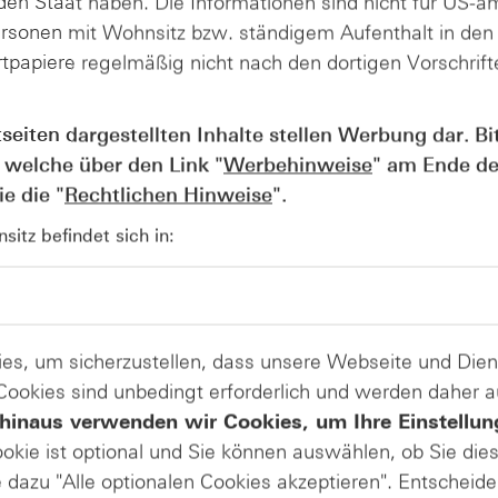
en Staat haben. Die Informationen sind nicht für US-a
z für das Gesamtjahr solle zudem um ca. 24 Prozent wach
ersonen mit Wohnsitz bzw. ständigem Aufenthalt in de
rten freien Cashflows auf ca. 22,8 bis 23,3 Prozent gesenk
tpapiere regelmäßig nicht nach den dortigen Vorschrifte
estitionen in KI-Infrastruktur, worauf die Anleger zunächst m
tseiten dargestellten Inhalte stellen Werbung dar. Bi
Produkte auf
 welche über den Link "
Werbehinweise
" am Ende de
Zscaler
e die "
Rechtlichen Hinweise
".
itz befindet sich in:
es, um sicherzustellen, dass unsere Webseite und Di
raußen – mit frischem Blick auf die Märkte zur Jahresmitte
 Cookies sind unbedingt erforderlich und werden daher 
tische Spannungen und Energiepreise Preise, Routen und
hinaus verwenden wir Cookies, um Ihre Einstellun
re nach Fukushima – was bleibt, was hat sich verändert? 
ookie ist optional und Sie können auswählen, ob Sie die
öl als Gradmesser globaler Unsicherheit. Abgerundet mit
dazu "Alle optionalen Cookies akzeptieren". Entscheide
& S&P 500® („Sell in May“)