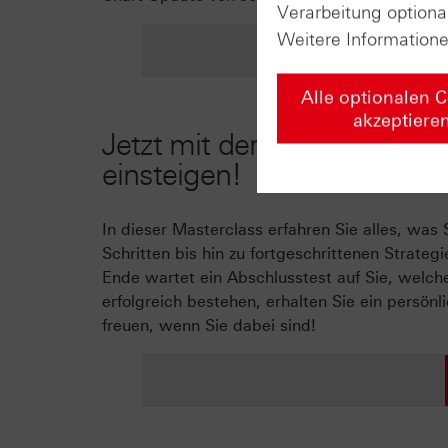
Verarbeitung optiona
Weitere Information
Z
Alle optionalen 
akzeptiere
Jetzt mit der HSBC-Zertifik
einsteigen!
In dieser Masterclass erfahren Sie alles, wa
Schritten bis hin zu fortgeschrittenen Strat
Ende wartet ein Abschlusstest auf Sie, welche
erfolgreich bestehen, erhalten Sie ein persön
freuen, wenn Sie dabei sind!