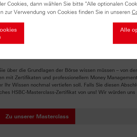
ler Cookies, dann wählen Sie bitte "Alle optionalen Cook
en zur Verwendung von Cookies finden Sie in unseren
C
u unserer Marktbeobachtung
Cookies
Alle o
n
ate-Masterclass in die Welt der Deri
s Sie über die Grundlagen der Börse wissen müssen – von de
egien mit Zertifikaten und professionellem Money Managemen
r Ihr Wissen nochmal vertiefen soll. Falls Sie diesen Abschl
liches HSBC-Masterclass-Zertifikat von uns! Wir würden uns
Zu unserer Masterclass