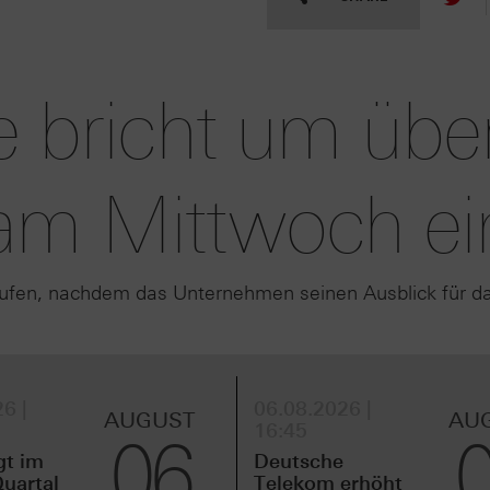
e bricht um übe
am Mittwoch ei
äufen, nachdem das Unternehmen seinen Ausblick für d
6 |
06.08.2026 |
AUGUST
AU
16:45
06
gt im
Deutsche
uartal
Telekom erhöht