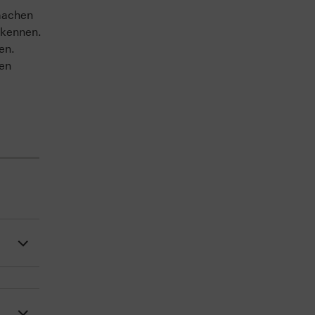
machen
 kennen.
en.
sen