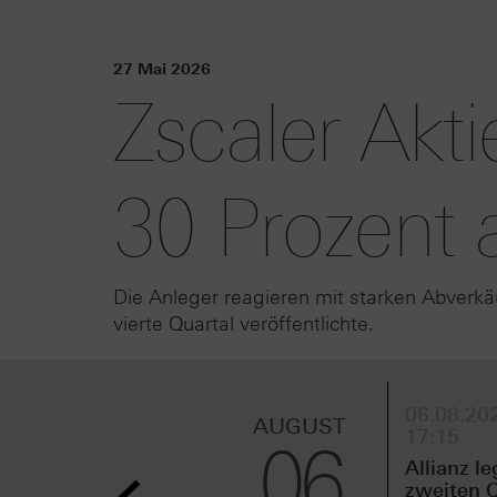
27 Mai 2026
Zscaler Akti
30 Prozent 
Die Anleger reagieren mit starken Abverk
vierte Quartal veröffentlichte.
06.08.202
AUGUST
17:15
06
Allianz le
zweiten Q