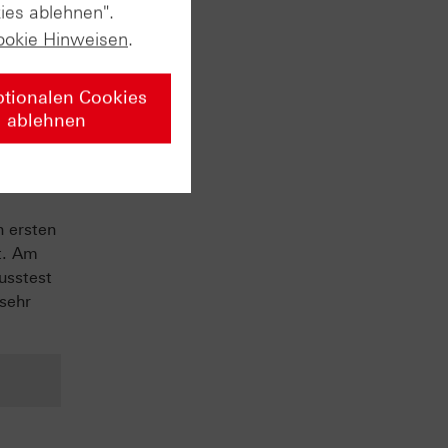
ies ablehnen".
ookie Hinweisen
.
ptionalen Cookies
ablehnen
vate
n ersten
t. Am
usstest
 sehr