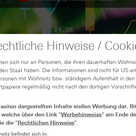
chtliche Hinweise / Cooki
ten sich nur an Personen, die ihren dauerhaften Wohnsi
en Staat haben. Die Informationen sind nicht für US-a
ersonen mit Wohnsitz bzw. ständigem Aufenthalt in de
tpapiere regelmäßig nicht nach den dortigen Vorschrifte
tseiten dargestellten Inhalte stellen Werbung dar. Bi
AUGUST
 welche über den Link "
Werbehinweise
" am Ende de
Wie lange bleibt der DAX® in
07
Rekordlaune? - ntv Zertifikate
e die "
Rechtlichen Hinweise
".
07.08.26
itz befindet sich in: