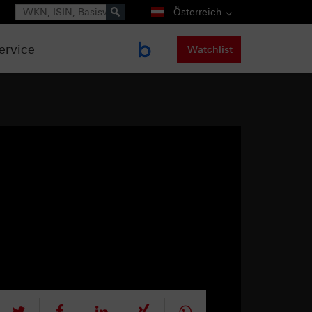
Suche
Österreich
ervice
Watchlist
tweet
teilen
mitteilen
teilen
teilen