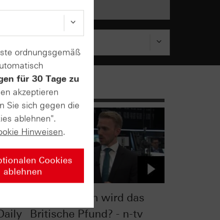
enste ordnungsgemäß
automatisch
gen für 30 Tage zu
sen akzeptieren
n Sie sich gegen die
ies ablehnen".
ookie Hinweisen
.
ptionalen Cookies
ablehnen
ken
Wie schwach wird das
Daily
Britische Pfund? - n-tv