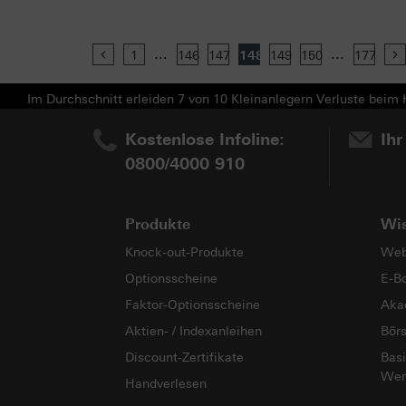
...
...
Previous
1
146
147
148
149
150
177
Im Durchschnitt erleiden 7 von 10 Kleinanlegern Verluste beim H
Kostenlose Infoline:
Ihr
0800/4000 910
Produkte
Wi
Knock-out-Produkte
Web
Optionsscheine
E-B
Faktor-Optionsscheine
Aka
Aktien- / Indexanleihen
Bör
Discount-Zertifikate
Basi
Wer
Handverlesen