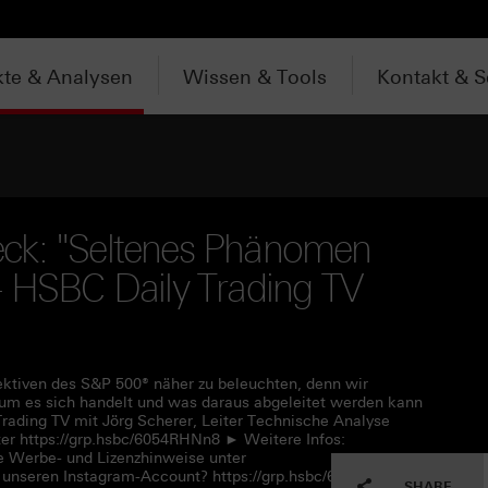
te & Analysen
Wissen & Tools
Kontakt & S
ck: "Seltenes Phänomen
- HSBC Daily Trading TV
pektiven des S&P 500® näher zu beleuchten, denn wir
m es sich handelt und was daraus abgeleitet werden kann
rading TV mit Jörg Scherer, Leiter Technische Analyse
r https://grp.hsbc/6054RHNn8 ► Weitere Infos:
e Werbe- und Lizenzhinweise unter
 unseren Instagram-Account? https://grp.hsbc/6057RHNn1
SHARE