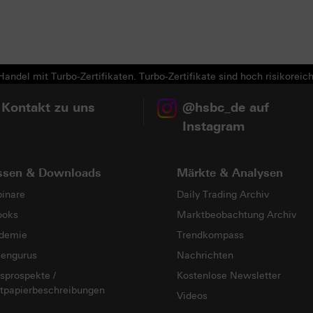
Next
andel mit Turbo-Zertifikaten. Turbo-Zertifikate sind hoch risikoreich
 Kontakt zu uns
@hsbc_de auf
Instagram
ssen & Downloads
Märkte & Analysen
inare
Daily Trading Archiv
ooks
Marktbeobachtung Archiv
demie
Trendkompass
sengurus
Nachrichten
sprospekte /
Kostenlose Newsletter
tpapierbeschreibungen
Videos