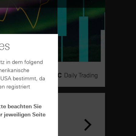
es
tz in dem folgend
merikanische
n USA bestimmt, da
n registriert
tte beachten Sie
r jeweiligen Seite