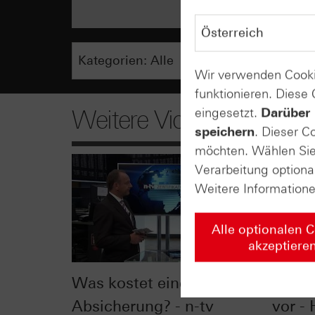
Wir verwenden Cooki
funktionieren. Diese
eingesetzt.
Darüber 
Weitere Videos
speichern
. Dieser C
möchten. Wählen Sie 
Verarbeitung optiona
Weitere Information
Alle optionalen 
akzeptiere
Was kostet eine Dax-
Flagg
Absicherung? - n-tv
vor -