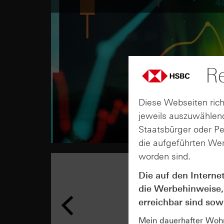
Re
Diese Webseiten rich
jeweils auszuwählend
Staatsbürger oder P
die aufgeführten Wer
worden sind.
Die auf den Interne
die Werbehinweise,
erreichbar sind sowi
Mein dauerhafter Wohns