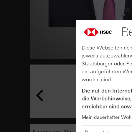
Re
Diese Webseiten rich
jeweils auszuwählend
Staatsbürger oder P
die aufgeführten Wer
worden sind.
Die auf den Interne
die Werbehinweise,
erreichbar sind sowi
Mein dauerhafter Wohns