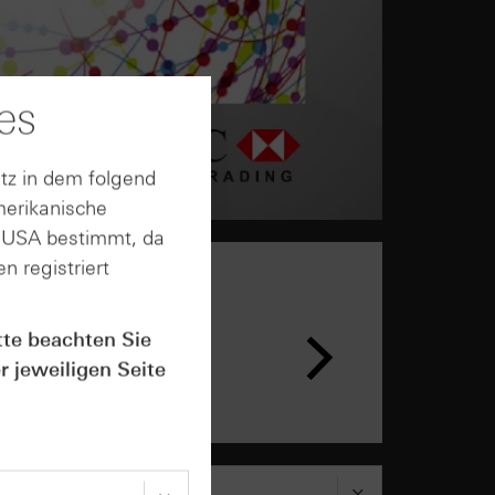
es
tz in dem folgend
merikanische
n USA bestimmt, da
n registriert
tte beachten Sie
r jeweiligen Seite