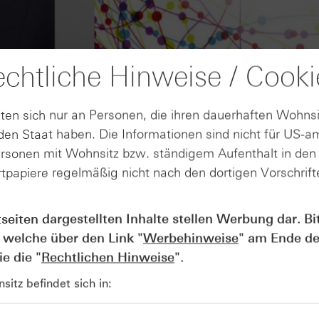
chtliche Hinweise / Cooki
ten sich nur an Personen, die ihren dauerhaften Wohnsi
en Staat haben. Die Informationen sind nicht für US-a
ersonen mit Wohnsitz bzw. ständigem Aufenthalt in de
tpapiere regelmäßig nicht nach den dortigen Vorschrifte
AUGUST
Wie lange bleibt der DAX® in
07
tseiten dargestellten Inhalte stellen Werbung dar. Bi
Rekordlaune? - ntv Zertifikate
 welche über den Link "
Werbehinweise
" am Ende de
07.08.26
e die "
Rechtlichen Hinweise
".
itz befindet sich in: