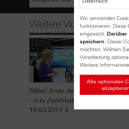
Wir verwenden Cooki
Weitere Videos
funktionieren. Diese
eingesetzt.
Darüber 
speichern
. Dieser C
möchten. Wählen Sie 
Verarbeitung optiona
Weitere Information
Alle optionalen 
akzeptiere
Silber: Ende der Erholung?
Gold &
- n-tv Zertifikate vom
Aktue
16.03.2017