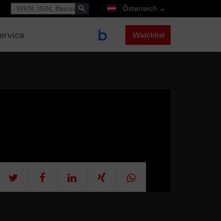
Suche
Österreich
ervice
Watchlist
tweet
teilen
mitteilen
teilen
teilen