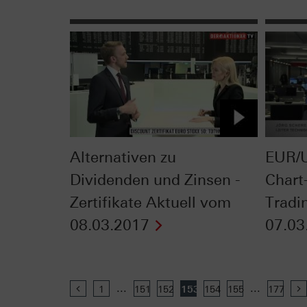
Alternativen zu
EUR/U
Dividenden und Zinsen -
Chart
Zertifikate Aktuell vom
Tradi
08.03.2017
07.03
...
...
Previous
1
151
152
153
154
155
177