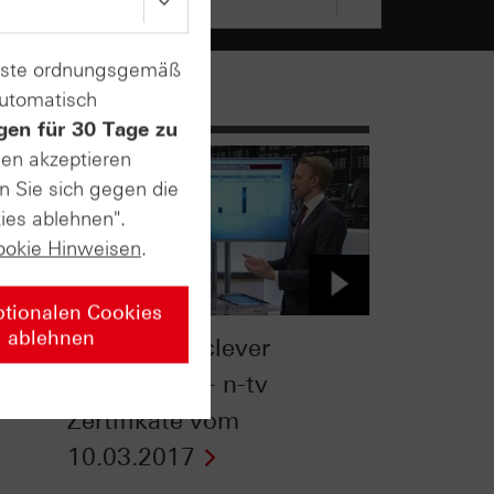
enste ordnungsgemäß
automatisch
gen für 30 Tage zu
sen akzeptieren
n Sie sich gegen die
ies ablehnen".
ookie Hinweisen
.
ptionalen Cookies
ablehnen
:
Dividenden clever
TV
umwandeln - n-tv
Zertifikate vom
10.03.2017