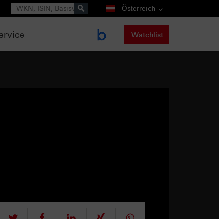
Suche
Österreich
ervice
Watchlist
tweet
teilen
mitteilen
teilen
teilen