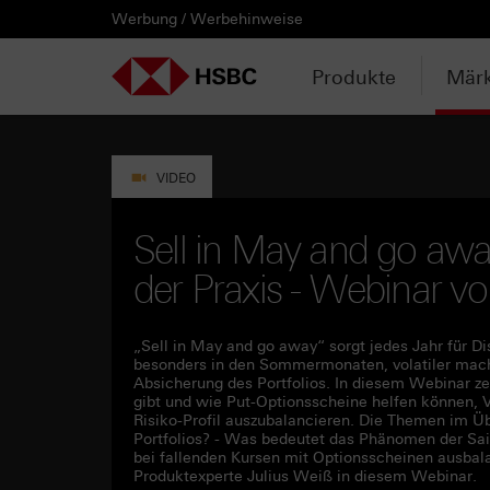
Werbung / Werbehinweise
PRODUKTE
MÄRKTE & ANALYSEN
WISSEN & TOOLS
KONTAKT & SERVICE
LÄNDERAUSWAHL
AUSGEWÄHLTE SEITEN
HEBELPRODUKTE
ANLAGEPRODUKTE
AKTUELLES
ANALYSEN
VIDEOS
WATCHLIST
WEBINARE
WISSEN
TOOLS
KONTAKT
SERVICE
DOWNLOADCENTER
HEBELPRODUKTE
ANALYSEN
WEBINARE
KONTAKT
Watchlist
Knock-out-Produkte
Aktien- / Indexanleihen
Anpassungen / Kündigungen
Daily Trading
Mediathek
Login / Zur Watchlist
Webinartermine
kostenlose eBooks
Aktien- / Indexanleihen Rechner
Kontaktformular
Wir über uns
Basisprospekte /
Deutschland
Produkte
Märk
Wertpapierbeschreibungen
ANLAGEPRODUKTE
VIDEOS
WISSEN
SERVICE
Basisprospekte
Optionsscheine
Bonus-Zertifikate
Intraday-Emissionen
Marktbeobachtung
Daily Trading TV
Webinaraufzeichnungen
Akademie
Open End Knock-out-Produkte
Praktikanten / Werkstudenten
Newsletter Abonnement
Österreich
Rechner
Registrierungsformulare
AKTUELLES
WATCHLIST
TOOLS
DOWNLOADCENTER
Weitere Hebelprodukte
Discount-Zertifikate
Neuemissionen
Trendkompass
ntv-Zertifikate mit HSBC
Börsengurus
VIDEO
Trendkompass
Ausgestoppte Produkte
Express-Zertifikate
Zur Zeichnung
Nachrichten
Börse Stuttgart TV mit HSBC
FAQs
Sell in May and go awa
Watchlist
der Praxis - Webinar 
Intraday-Emissionen
Kapitalschutz-Produkte
Newsletter-Abonnement
Zertifikate Aktuell mit HSBC
Rolltermine
Sprint-Zertifikate
„Sell in May and go away“ sorgt jedes Jahr für D
besonders in den Sommermonaten, volatiler machen
Absicherung des Portfolios. In diesem Webinar z
Strategie- / Basket- /
gibt und wie Put-Optionsscheine helfen können, 
Themenzertifikate
Risiko-Profil auszubalancieren. Die Themen im Üb
Portfolios? - Was bedeutet das Phänomen der Sais
bei fallenden Kursen mit Optionsscheinen ausba
Handverlesen
Produktexperte Julius Weiß in diesem Webinar.