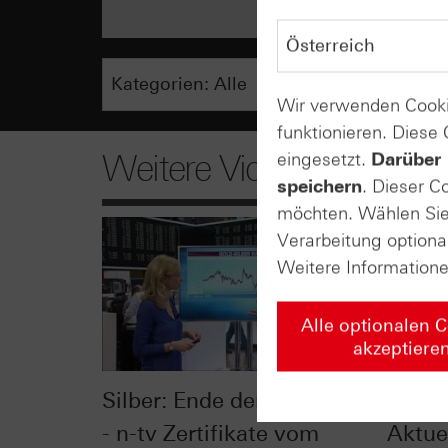
Wir verwenden Cooki
funktionieren. Diese
Weitere Videos
eingesetzt.
Darüber 
speichern
. Dieser C
möchten. Wählen Sie 
Verarbeitung optiona
Weitere Information
Alle optionalen 
akzeptiere
Silber: Ende der Erholung?
Gold &
- n-tv Zertifikate vom
Aktue