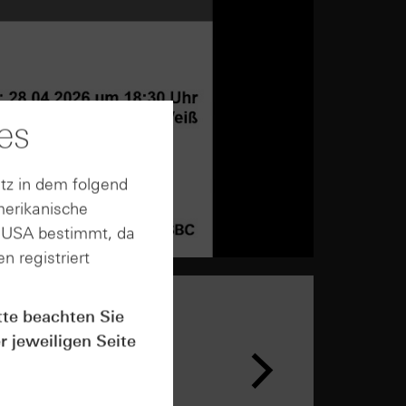
es
tz in dem folgend
merikanische
n USA bestimmt, da
n registriert
tte beachten Sie
r jeweiligen Seite