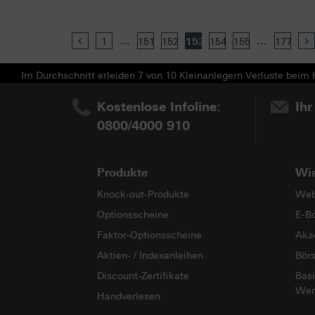
...
...
Previous
1
151
152
153
154
155
177
Im Durchschnitt erleiden 7 von 10 Kleinanlegern Verluste beim H
Kostenlose Infoline:
Ihr
0800/4000 910
Produkte
Wi
Knock-out-Produkte
Web
Optionsscheine
E-B
Faktor-Optionsscheine
Aka
Aktien- / Indexanleihen
Bör
Discount-Zertifikate
Basi
Wer
Handverlesen