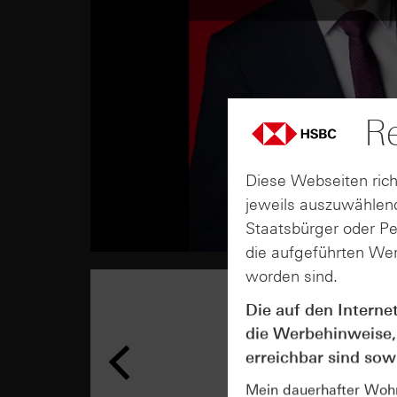
Re
Diese Webseiten rich
jeweils auszuwählend
Staatsbürger oder P
die aufgeführten Wer
worden sind.
Die auf den Interne
die Werbehinweise,
erreichbar sind sowi
Mein dauerhafter Wohns