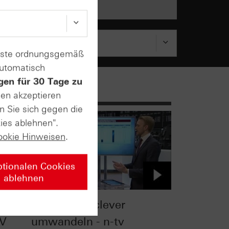
enste ordnungsgemäß
automatisch
gen für 30 Tage zu
sen akzeptieren
n Sie sich gegen die
ies ablehnen".
ookie Hinweisen
.
ptionalen Cookies
ablehnen
:
Dividenden clever
TV
umwandeln - n-tv