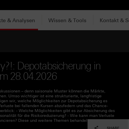
te & Analysen
Wissen & Tools
Kontakt & S
y?!: Depotabsicherung in
vom 28.04.2026
iskussionen – denn saisonale Muster können die Märkte,
. Umso wichtiger ist eine strukturierte, langfristige
eigen wir, welche Möglichkeiten zur Depotabsicherung es
Verluste bei fallenden Kursen abzufedern und das Chance-
erblick: - Welche Möglichkeiten gibt es zur Absicherung des
onalität für die Risikoreduzierung? - Wie kann man Verluste
lancieren? Diese und weitere Themen behandelt unser
SHARE