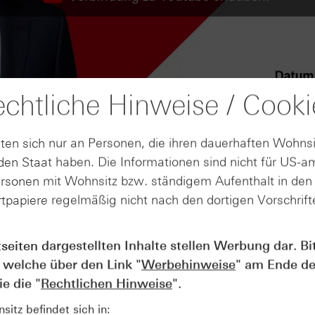
chtliche Hinweise / Cooki
ten sich nur an Personen, die ihren dauerhaften Wohnsi
en Staat haben. Die Informationen sind nicht für US-a
ersonen mit Wohnsitz bzw. ständigem Aufenthalt in de
tpapiere regelmäßig nicht nach den dortigen Vorschrifte
tseiten dargestellten Inhalte stellen Werbung dar. Bi
AUGUST
 welche über den Link "
Werbehinweise
" am Ende de
Wie lange bleibt der DAX® in
07
Rekordlaune? - ntv Zertifikate
e die "
Rechtlichen Hinweise
".
07.08.26
itz befindet sich in: