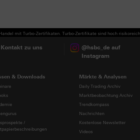
Next
andel mit Turbo-Zertifikaten. Turbo-Zertifikate sind hoch risikoreich
 Kontakt zu uns
@hsbc_de auf
Instagram
ssen & Downloads
Märkte & Analysen
inare
Daily Trading Archiv
ooks
Marktbeobachtung Archiv
demie
Trendkompass
sengurus
Nachrichten
sprospekte /
Kostenlose Newsletter
tpapierbeschreibungen
Videos