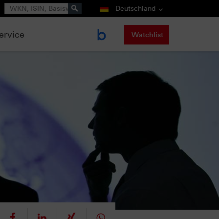
Suche
Deutschland
ervice
Watchlist
eet
teilen
mitteilen
teilen
teilen