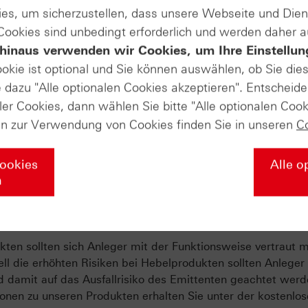
e Optionen nicht diskutiert wurde.
es, um sicherzustellen, dass unsere Webseite und Di
 Cookies sind unbedingt erforderlich und werden daher 
hinaus verwenden wir Cookies, um Ihre Einstellun
kate-Masterclass den BaFin-Wissens
ookie ist optional und Sie können auswählen, ob Sie die
dazu "Alle optionalen Cookies akzeptieren". Entscheide
ler Cookies, dann wählen Sie bitte "Alle optionalen Cook
rtifikaten handeln können, sieht die neue Vorgabe der BaF
en zur Verwendung von Cookies finden Sie in unseren
C
 Wissenstest vor. Das neue Kapitel der HSBC-Zertifikate-Mas
eitet Sie darauf vor, den Test in wenigen Schritten erfolgre
Cookies
Alle o
nn Sie mindestens sechs Fragen richtig beantwortet haben.
n
Zu unserer Masterclass
ten sollten sich Anleger mit der Funktionsweise vertraut 
ll die erhöhten Risiken bei Hebelprodukten sollten Anleger
d damit auf das Ausfallrisiko des Emittenten geachtet werd
onen zu unseren Produkten erhalten Sie unter der kostenlo