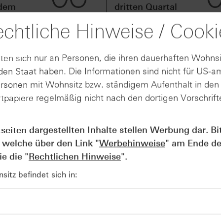
idem
dritten Quartal
uartal
den
chtliche Hinweise / Cooki
ttel-
Ergebnisausblick
an
ten sich nur an Personen, die ihren dauerhaften Wohnsi
en Staat haben. Die Informationen sind nicht für US-a
s seit drei Jahren die Leitzinsen erhöht. Der Einlagensatz,
ersonen mit Wohnsitz bzw. ständigem Aufenthalt in de
 steigt um 0,25 Prozentpunkte auf 2,25 Prozent. Die Entschei
tpapiere regelmäßig nicht nach den dortigen Vorschrifte
en des EZB-Rats.
k. Die Teuerungsrate im Euroraum kletterte von 1,7 Prozent
tseiten dargestellten Inhalte stellen Werbung dar. Bi
 deutlich über dem EZB-Ziel von zwei Prozent. Als Auslöser g
 welche über den Link "
Werbehinweise
" am Ende de
tion im Nahen Osten.
e die "
Rechtlichen Hinweise
".
 an. Sie rechnet in den kommenden Jahren mit höherer Inflat
itz befindet sich in:
 weniger Dynamik. In der Pressekonferenz betonte EZB-
erheit. Die Notenbank veröffentlicht nun drei statt zwei Sze
ation im Nahen Osten. Nach Lagardes Darstellung hätte jed
hung geführt. Zudem betonte Lagarde, dass die Zinserhöhun