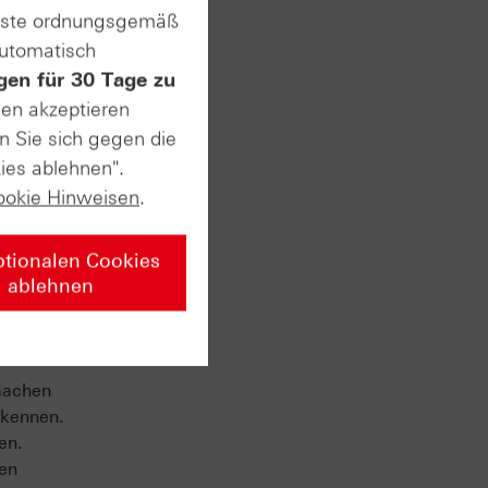
enste ordnungsgemäß
automatisch
gen für 30 Tage zu
test
sen akzeptieren
n Sie sich gegen die
ies ablehnen".
in
ookie Hinweisen
.
terclass
ich zu
ptionalen Cookies
ablehnen
machen
 kennen.
en.
sen