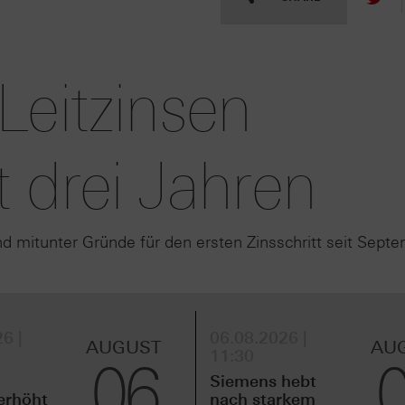
Leitzinsen
t drei Jahren
ind mitunter Gründe für den ersten Zinsschritt seit Sept
6 |
06.08.2026 |
AUGUST
AU
11:30
06
Siemens hebt
erhöht
nach starkem