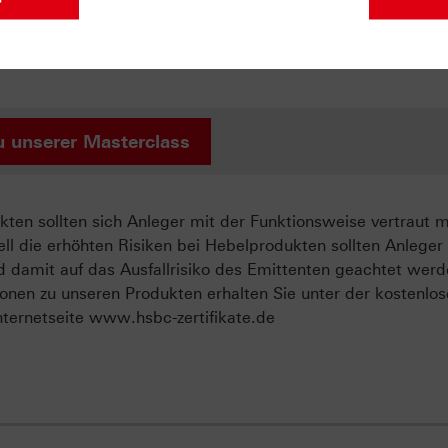
egien mit Zertifikaten und professionellem Money Managemen
r Ihr Wissen nochmal vertiefen soll. Falls Sie diesen Abschl
liches HSBC-Masterclass-Zertifikat von uns! Wir würden uns
u unserer Masterclass
ten sollten sich Anleger mit der Funktionsweise vertraut 
ll die erhöhten Risiken bei Hebelprodukten sollten Anleger
d damit auf das Ausfallrisiko des Emittenten geachtet werd
onen zu unseren Produkten erhalten Sie unter der kostenlo
ternetseite www.hsbc-zertifikate.de