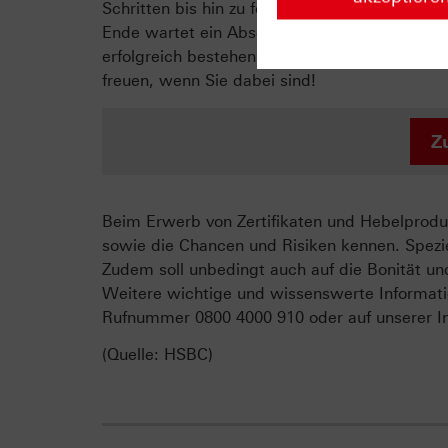
Schritten bis hin zu fortgeschrittenen Strat
Ende wartet ein Abschlusstest auf Sie, welche
erfolgreich bestehen, erhalten Sie ein persön
freuen, wenn Sie dabei sind!
Z
Beim Erwerb von Zertifikaten und Hebelproduk
sowie die Chancen und Risiken kennen. Spezie
Zudem soll unbedingt auch auf die Bonität un
Weitere wichtige und wissenswerte Informati
Rufnummer 0800 4000 910 oder auf unserer In
(Quelle: HSBC)