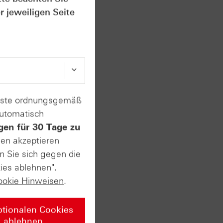
r jeweiligen Seite
igerte
iche
und
 zum
enste ordnungsgemäß
automatisch
gen für 30 Tage zu
sen akzeptieren
n Sie sich gegen die
ies ablehnen".
vate
ookie Hinweisen
.
ptionalen Cookies
n ersten
ablehnen