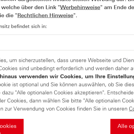
über 51 Euro. Grund dafür war die Veröffentlichung der
 welche über den Link "
Werbehinweise
" am Ende de
s laufenden Jahres. Mit einem Umsatz von 1,6 Mrd. Euro ste
e die "
Rechtlichen Hinweise
".
um Vorjahresquartal. Zudem erzielte der Konzern eine deutl
rund 131 Mio. Euro seines Ergebnisses vor Zinsen, Steuern 
itz befindet sich in:
r José Luis Blanco ist zuversichtlich, dass mit weiterhin
Geschäftsjahr gesetzte Prognose erreicht werden kann. Bis
s ab und pendelte sich zunächst bei ca. 48 Euro ein.
es, um sicherzustellen, dass unsere Webseite und Di
Produkte auf
 Cookies sind unbedingt erforderlich und werden daher 
hinaus verwenden wir Cookies, um Ihre Einstellun
Nordex
ookie ist optional und Sie können auswählen, ob Sie die
dazu "Alle optionalen Cookies akzeptieren". Entscheide
ler Cookies, dann wählen Sie bitte "Alle optionalen Cook
ate-Masterclass in die Welt der Deri
en zur Verwendung von Cookies finden Sie in unseren
C
Cookies
Alle o
s Sie über die Grundlagen der Börse wissen müssen – von de
n