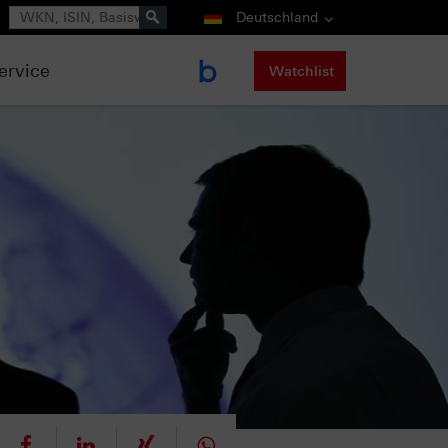
Suche
Deutschland
ervice
Watchlist
eet
teilen
mitteilen
teilen
teilen