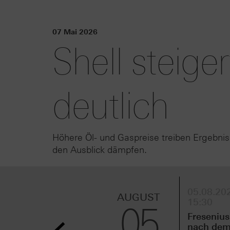
07 Mai 2026
Shell steige
deutlich
Höhere Öl- und Gaspreise treiben Ergebn
den Ausblick dämpfen.
05.08.202
AUGUST
15:30
05
Fresenius
nach de