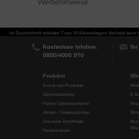
Werbehinweise
Im Durchschnitt erleiden 7 von 10 Kleinanlegern Verluste beim H
Kostenlose Infoline:
Ihr
0800/4000 910
Produkte
Wi
Knock-out-Produkte
Web
Optionsscheine
E-B
Faktor-Optionsscheine
Aka
Aktien- / Indexanleihen
Bör
Discount-Zertifikate
Basi
Wer
Handverlesen