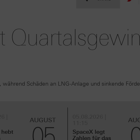
rt Quartalsgewi
is, während Schäden an LNG-Anlage und sinkende Förd
6 |
05.08.2026 |
AUGUST
AU
11:15
05
 hebt
SpaceX legt
m
Zahlen für das