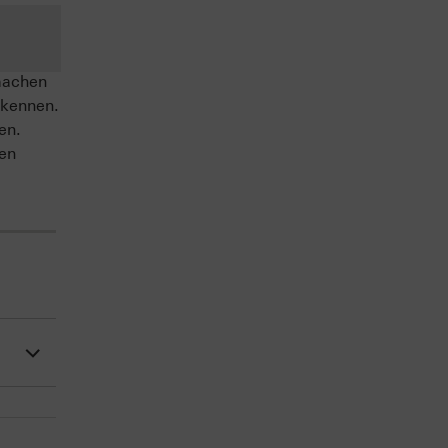
machen
 kennen.
en.
sen