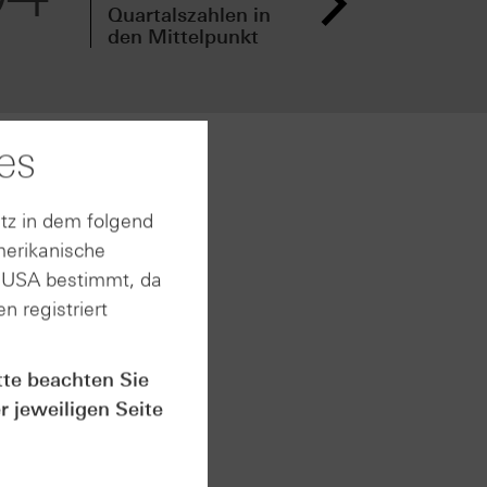
Quartalszahlen in
Qua
den Mittelpunkt
vor
es
ion im
rtel auf
tz in dem folgend
 (rund
merikanische
n USA bestimmt, da
te
n registriert
n Stunde
Vortags.
e
tte beachten Sie
dauern.
r jeweiligen Seite
n den