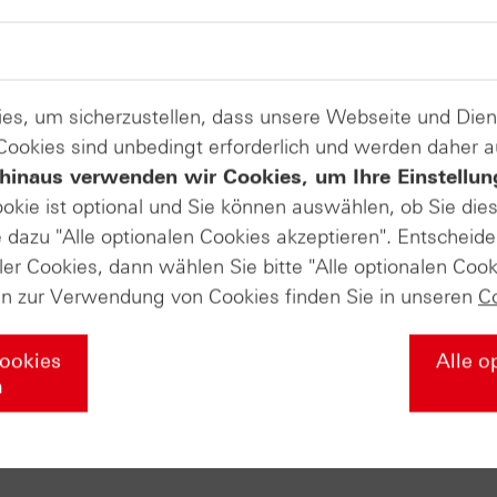
Umfang von etwa drei Milliarden US-Dollar. Die
e auf 24 bis 26 Milliarden US-Dollar angehoben, auch im
ources für rund 16,4 Milliarden US-Dollar.
Produkte auf
es, um sicherzustellen, dass unsere Webseite und Di
 Cookies sind unbedingt erforderlich und werden daher 
hinaus verwenden wir Cookies, um Ihre Einstellun
Shell plc
ookie ist optional und Sie können auswählen, ob Sie die
dazu "Alle optionalen Cookies akzeptieren". Entscheide
ate-Masterclass in die Welt der Deri
ler Cookies, dann wählen Sie bitte "Alle optionalen Cook
en zur Verwendung von Cookies finden Sie in unseren
C
Cookies
Alle o
ie über die Grundlagen der Börse wissen müssen – von den e
n
egien mit Zertifikaten und professionellem Money Managemen
r Ihr Wissen nochmal vertiefen soll. Falls Sie diesen Abschl
liches HSBC-Masterclass-Zertifikat von uns! Wir würden uns