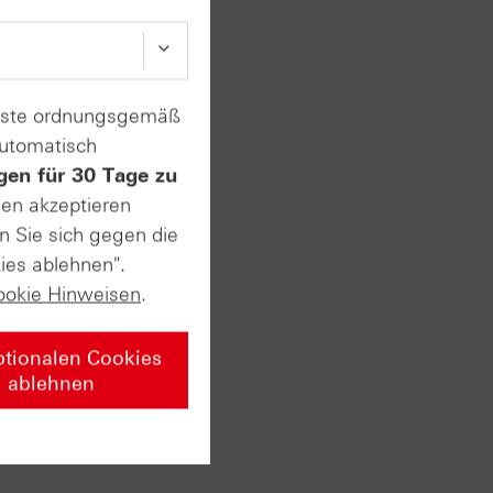
enste ordnungsgemäß
automatisch
gen für 30 Tage zu
sen akzeptieren
n Sie sich gegen die
vate
ies ablehnen".
ookie Hinweisen
.
ptionalen Cookies
rsten
ablehnen
t. Am
usstest
 sehr