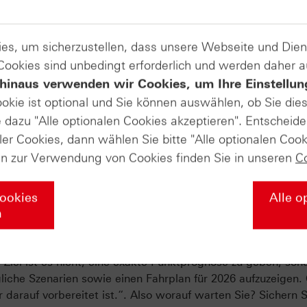
 und notiert am Mittwochmorgen über 4 Prozent im Plus.
es, um sicherzustellen, dass unsere Webseite und Di
Produkte auf
 Cookies sind unbedingt erforderlich und werden daher 
hinaus verwenden wir Cookies, um Ihre Einstellun
thyssenkrupp
ookie ist optional und Sie können auswählen, ob Sie die
dazu "Alle optionalen Cookies akzeptieren". Entscheide
ler Cookies, dann wählen Sie bitte "Alle optionalen Cook
en zur Verwendung von Cookies finden Sie in unseren
C
harttechnische Jahresausblick 2026 
Cookies
Alle o
n
kugel – zum 20. Mal! Wir feiern Jubiläum – 20 Jahre „Techn
Sie sich jetzt die spannendsten Charts für 2026 an und bere
Ziel ist es nicht, eine exakte Punktprognose zu geben, son
iche Szenarien sowie einen Fahrplan für 2026 aufzuzeigen.
 darauf vorbereitet ist.“. Also worauf warten Sie? Sichern S