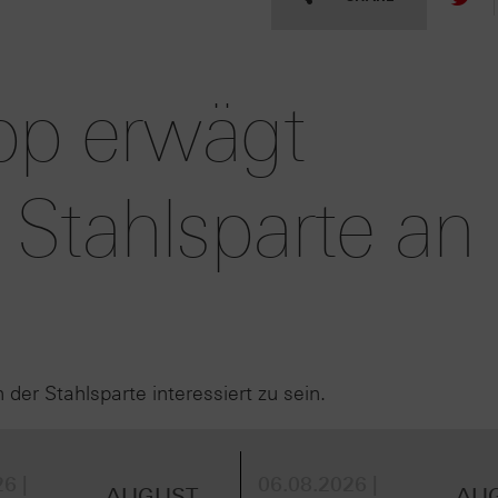
pp erwägt
 Stahlsparte an
 der Stahlsparte interessiert zu sein.
6 |
06.08.2026 |
AUGUST
AU