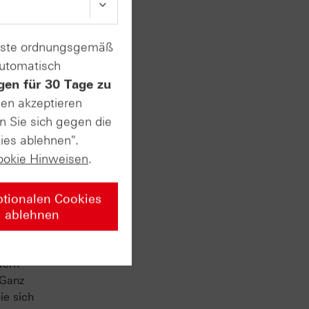
enste ordnungsgemäß
automatisch
gen für 30 Tage zu
sen akzeptieren
n Sie sich gegen die
ies ablehnen".
ookie Hinweisen
.
ist
ptionalen Cookies
ablehnen
ischer
iten Sie
dern
 Ganz
ie sich