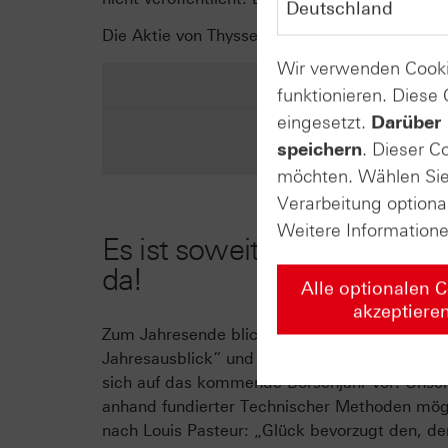
Die Aktie von Thyssenkrupp reagierte positiv
Wir verwenden Cooki
funktionieren. Diese
eingesetzt.
Darüber 
speichern
. Dieser C
möchten. Wählen Sie 
Verarbeitung optiona
Weitere Information
Es ist soweit – Der große c
da!
Alle optionalen 
akzeptiere
Zum Jahresende blicken wir in die große Glas
Jahresausblick“ und „Daily Trading“! Schauen 
sich auf das kommende Börsenjahr vor. Unser 
anhand fundierter Technischer Methoden mögl
nach Louis Pasteur: „Glück bevorzugt den, der