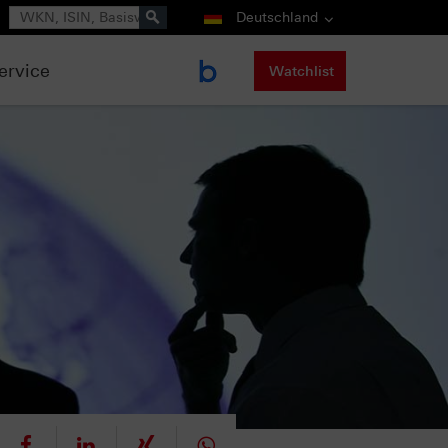
Suche
Deutschland
ervice
Watchlist
eet
teilen
mitteilen
teilen
teilen