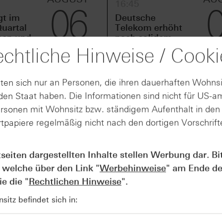
16:45
06
gt im
Deutsche
uartal
Telekom erhöht
men und
nach solidem
em
zweiten Quartal
chtliche Hinweise / Cooki
zu
den Barmittel-
Ausblick
ten sich nur an Personen, die ihren dauerhaften Wohnsi
en Staat haben. Die Informationen sind nicht für US-a
ersonen mit Wohnsitz bzw. ständigem Aufenthalt in de
interne Quellen stützen, denkt Thyssenkrupp aktuell darübe
tpapiere regelmäßig nicht nach den dortigen Vorschrifte
e (TKSE) – an das indische Unternehmen Jindal Steel Interna
 erfolgen: Jindal plant den Einstieg mit 60 %. Die restliche
tseiten dargestellten Inhalte stellen Werbung dar. Bi
 zwei 20-Prozent-Schritten oder auf einmal, je nach Verla
 welche über den Link "
Werbehinweise
" am Ende de
e die "
Rechtlichen Hinweise
".
elfen, rund 2,5 Milliarden Euro an Pensionsverpflichtungen
unkt, der frühere Verkaufsversuche erschwert hat. Wie ge
itz befindet sich in:
e und welche Auswirkungen sie auf die Schulden hat, wurd
och und die Bedingungen können sich noch ändern.