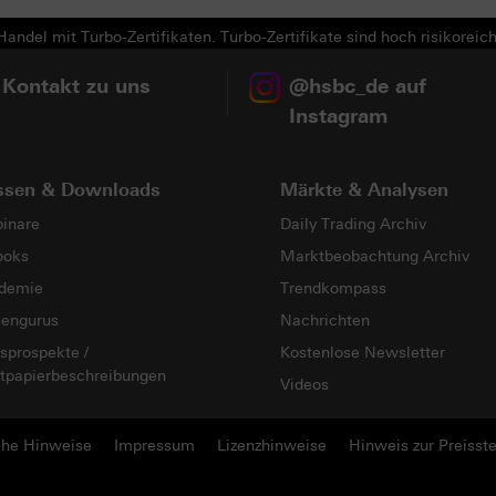
andel mit Turbo-Zertifikaten. Turbo-Zertifikate sind hoch risikoreich
 Kontakt zu uns
@hsbc_de auf
Instagram
ssen & Downloads
Märkte & Analysen
inare
Daily Trading Archiv
ooks
Marktbeobachtung Archiv
demie
Trendkompass
sengurus
Nachrichten
sprospekte /
Kostenlose Newsletter
tpapierbeschreibungen
Videos
che Hinweise
Impressum
Lizenzhinweise
Hinweis zur Preisste