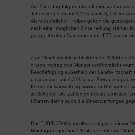
Am Dienstag folgten die Inflationsdaten aus 
Jahresvergleich auf 3,2 % (nach 3,0 % im Apr
Als wesentlicher Treiber gelten die gestiegen
nach einer möglichen Zinserhöhung stärker in
geldpolitischen Spielräume der EZB weiter ei
Zum Wochenschluss blickten die Märkte auße
ersten Freitag des Monats veröffentlicht wurd
Beschäftigung außerhalb der Landwirtschaft 
unverändert bei 4,3 % blieb. Zuwächse gab es
Kommunalverwaltung sowie im Gesundheitswes
zurückging. Die Zahlen gelten als zentraler G
könnten damit auch die Zinserwartungen geg
Der EUR/USD-Wechselkurs zeigte in dieser W
Montagmorgen bei 1,1655, rutschte im Woche