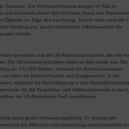
der Eurozone. Die Verbraucherpreise stiegen im Mai im
il) und erreichten damit den höchsten Stand seit Septembe
en Ölpreise im Zuge des Iran-Kriegs. Damit rückt auch die 
 den Vordergrund, da ein anhaltender Inflationsschub die
nengen könnte.
rdem besonders auf die US-Arbeitsmarktzahlen, die wie 
en. Die US-Arbeitsmarktdaten fielen im Mai solide aus: Die
stieg um 172.000 Stellen, während die Arbeitslosenquote
 vor allem im Bereich Freizeit und Gastgewerbe, in der
en, während die Beschäftigung in den Finanzdienstleist
radmesser für die Konjunktur- und Inflationsdynamik in den
enüber der US-Notenbank (Fed) beeinflussen.
oche keine große Schwankungsbreite. Er startete am
nverlauf am Mittwoch und Donnerstag zwischenzeitlich unt