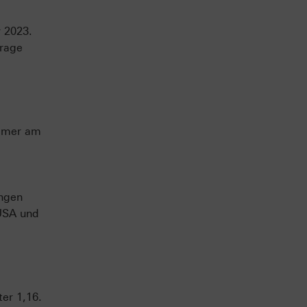
r 2023.
Frage
immer am
ungen
 USA und
er 1,16.