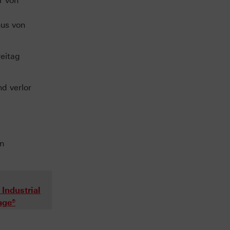
r von
nus von
eitag
d verlor
en
Industrial
age®