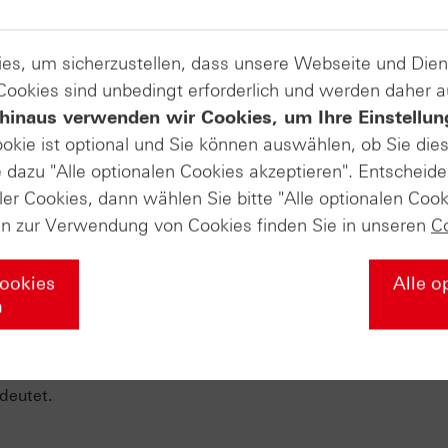
 und WTI legten im Wochenverlauf leicht zu. Der WTI-Crude-
i rund 88,50 USD und stieg zwischenzeitlich bis auf etwa 97
hielt sich diese Woche allerdings ruhiger und kletterte im
es, um sicherzustellen, dass unsere Webseite und Di
 Cookies sind unbedingt erforderlich und werden daher 
hinaus verwenden wir Cookies, um Ihre Einstellun
Produkte auf
ookie ist optional und Sie können auswählen, ob Sie die
WTI Crude Future
dazu "Alle optionalen Cookies akzeptieren". Entscheide
ler Cookies, dann wählen Sie bitte "Alle optionalen Cook
ignisse
en zur Verwendung von Cookies finden Sie in unseren
C
Cookies
Alle o
n
hland und der Eurozone im Fokus. Am Montag wurden die
 veröffentlicht. Sie verzeichneten im Monatsvergleich real 
smonat April 2025 sanken die Umsätze zudem um 0,2 %, 
deutet.