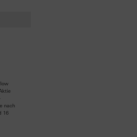
flow
Aktie
-
ge nach
d 16