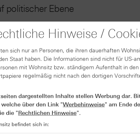
 politischer Ebene
chtliche Hinweise / Cooki
lomatische Signale. Der ukrainische Präsident bot Putin er
persönliches Treffen an und veröffentlichte dazu am Donners
ten sich nur an Personen, die ihren dauerhaften Wohnsi
 grundsätzlich gesprächsbereit. Selenskyj schlug vor, dass
en Staat haben. Die Informationen sind nicht für US-a
ollten. Als Basis für mögliche Gespräche nannte er die aktu
ersonen mit Wohnsitz bzw. ständigem Aufenthalt in de
j auch auf neutralem Boden stattfinden, auch unter Einbindu
tpapiere regelmäßig nicht nach den dortigen Vorschrifte
tseiten dargestellten Inhalte stellen Werbung dar. Bi
n Aussicht steht, gab es zur geopolitischen Situation im Na
 welche über den Link "
Werbehinweise
" am Ende de
A: Israel und der Libanon verhandelten dort über die Lage 
e die "
Rechtlichen Hinweise
".
sbollah gibt es Bestrebungen, die Waffenruhe zwischen bei
itz befindet sich in: