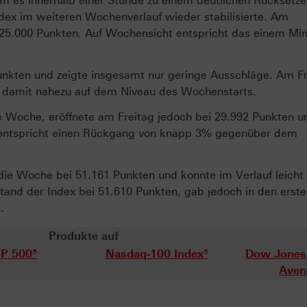
m es innerhalb einer Stunde zu einem deutlichen Rücksetze
ndex im weiteren Wochenverlauf wieder stabilisierte. Am
 25.000 Punkten. Auf Wochensicht entspricht das einem Mi
nkten und zeigte insgesamt nur geringe Ausschläge. Am Fr
ag damit nahezu auf dem Niveau des Wochenstarts.
e Woche, eröffnete am Freitag jedoch bei 29.992 Punkten un
 entspricht einen Rückgang von knapp 3% gegenüber dem
die Woche bei 51.161 Punkten und konnte im Verlauf leicht
tand der Index bei 51.610 Punkten, gab jedoch in den erst
.
Produkte auf
P 500®
Nasdaq-100 Index®
Dow Jones 
Aver