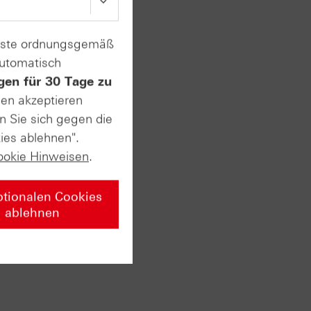
Future
 USD.
 Verlauf
enste ordnungsgemäß
automatisch
gen für 30 Tage zu
sen akzeptieren
n Sie sich gegen die
ies ablehnen".
ookie Hinweisen
.
ptionalen Cookies
ablehnen
einen
was auf