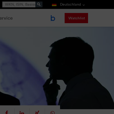
Suche
Deutschland
ervice
Watchlist
eet
teilen
mitteilen
teilen
teilen