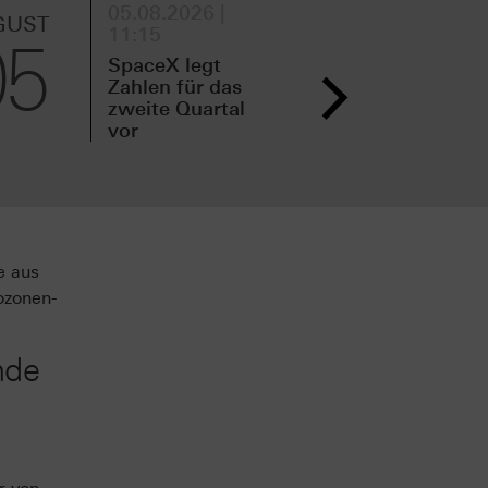
05.08.2026 |
04.
GUST
AUGUST
11:15
16:
05
04
SpaceX legt
Zal
Zahlen für das
mit
zweite Quartal
Qua
vor
den
e aus
ozonen-
nde