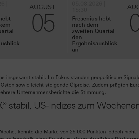
6 |
05.08.2026 |
AUGUST
AU
15:30
05
hebt
Fresenius hebt
rkem
nach dem
uartal
zweiten Quartal
den
usblick
Ergebnisausblick
an
he insgesamt stabil. Im Fokus standen geopolitische Signal
Osten sowie leicht steigende Ölpreise. Zudem prägten Eur
 mehrere Unternehmensberichte die Stimmung.
X® stabil, US-Indizes zum Wochene
 Woche, konnte die Marke von 25.000 Punkten jedoch nicht