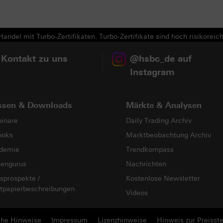
Next
andel mit Turbo-Zertifikaten. Turbo-Zertifikate sind hoch risikoreich
 Kontakt zu uns
@hsbc_de auf
Instagram
ssen & Downloads
Märkte & Analysen
inare
Daily Trading Archiv
ooks
Marktbeobachtung Archiv
demie
Trendkompass
sengurus
Nachrichten
sprospekte /
Kostenlose Newsletter
tpapierbeschreibungen
Videos
che Hinweise
Impressum
Lizenzhinweise
Hinweis zur Preisste