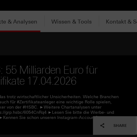
te & Analysen
Wissen & Tools
Kontakt & S
 55 Milliarden Euro für
ifikate 17.04.2026
das trotz wirtschaftlicher Unsicherheiten. Welche Branchen
h für #Zertifikateanleger eine wichtige Rolle spielen,
Köker von der #HSBC. ►Weitere Chartanalysen unter
s://grp.hsbc/6054CnRq4 ►Lesen Sie bitte die Werbe- und
f ►Kennen Sie schon unseren Instagram-Account?
SHARE