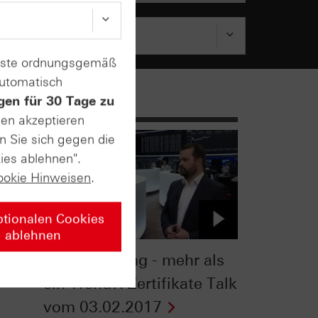
enste ordnungsgemäß
automatisch
gen für 30 Tage zu
sen akzeptieren
n Sie sich gegen die
ies ablehnen".
ookie Hinweisen
.
ptionalen Cookies
ablehnen
SBC
Social Trading - mehr als
ein Trend?: Zertifikate Talk
vom 03.02.2017