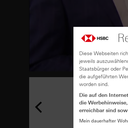
Re
Diese Webseiten rich
jeweils auszuwählend
Staatsbürger oder P
die aufgeführten Wer
worden sind.
Die auf den Interne
die Werbehinweise,
erreichbar sind sowi
Mein dauerhafter Wohns