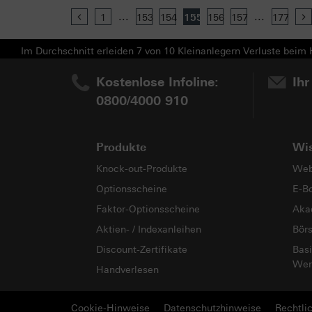
...
...
Previous
1
153
154
155
156
157
177
Im Durchschnitt erleiden 7 von 10 Kleinanlegern Verluste beim H
Kostenlose Infoline:
Ihr
0800/4000 910
Produkte
Wi
Knock-out-Produkte
Web
Optionsscheine
E-B
Faktor-Optionsscheine
Aka
Aktien- / Indexanleihen
Bör
Discount-Zertifikate
Basi
Wer
Handverlesen
Cookie-Hinweise
Datenschutzhinweise
Rechtli