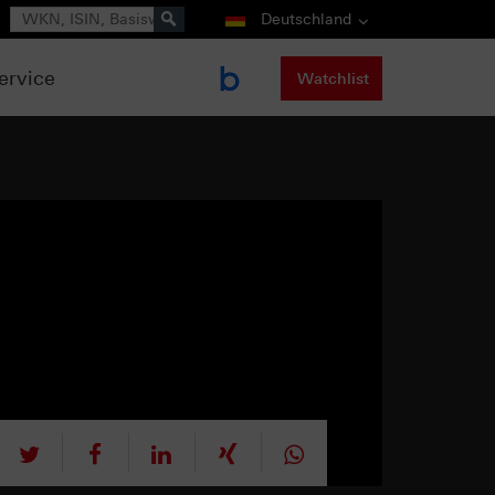
Suche
Deutschland
ervice
Watchlist
tweet
teilen
mitteilen
teilen
teilen