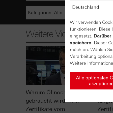
Wir verwenden Cooki
funktionieren. Diese
Weitere Videos
eingesetzt.
Darüber 
speichern
. Dieser C
möchten. Wählen Sie 
Verarbeitung optiona
Weitere Information
Alle optionalen 
akzeptiere
Warum Öl noch lange
Öl vs.
gebraucht wird - n-tv
langfr
Zertifikate vom
Zerti