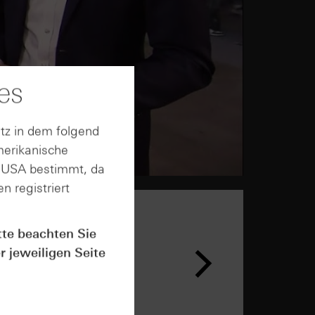
es
tz in dem folgend
merikanische
n USA bestimmt, da
n registriert
tte beachten Sie
r jeweiligen Seite