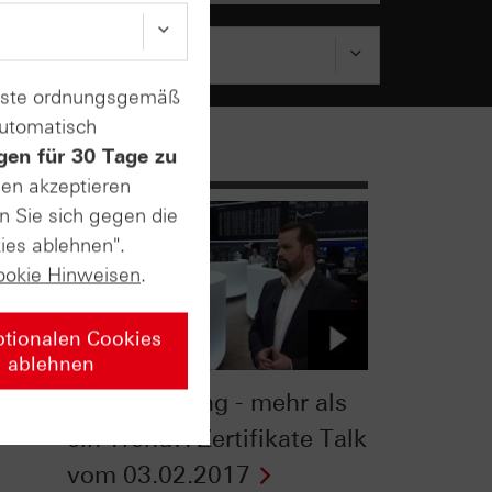
enste ordnungsgemäß
automatisch
gen für 30 Tage zu
sen akzeptieren
n Sie sich gegen die
ies ablehnen".
ookie Hinweisen
.
ptionalen Cookies
ablehnen
SBC
Social Trading - mehr als
ein Trend?: Zertifikate Talk
vom 03.02.2017