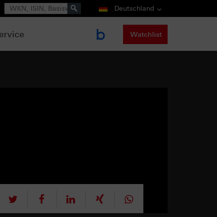
Suche
Deutschland
ervice
Watchlist
tweet
teilen
mitteilen
teilen
teilen