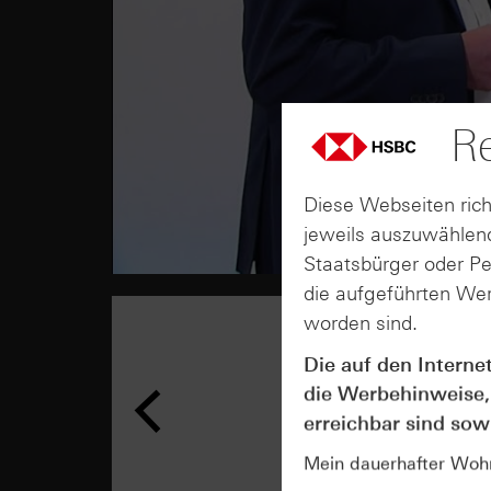
Re
Diese Webseiten rich
jeweils auszuwählend
Staatsbürger oder P
die aufgeführten Wer
worden sind.
Die auf den Interne
die Werbehinweise,
erreichbar sind sowi
Mein dauerhafter Wohns