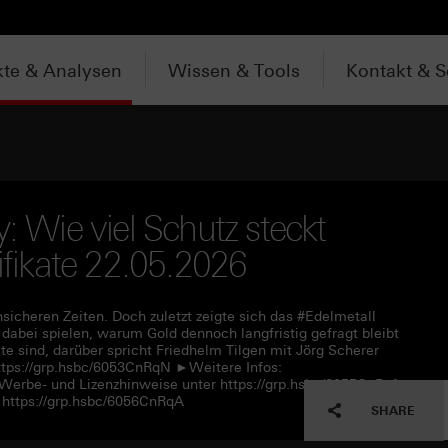
te & Analysen
Wissen & Tools
Kontakt & S
: Wie viel Schutz steckt
tifikate 22.05.2026
nsicheren Zeiten. Doch zuletzt zeigte sich das #Edelmetall
abei spielen, warum Gold dennoch langfristig gefragt bleibt
 sind, darüber spricht Friedhelm Tilgen mit Jörg Scherer
tps://grp.hsbc/6053CnRqN ►Weitere Infos:
 Werbe- und Lizenzhinweise unter https://grp.hsbc/6055CnRqf
https://grp.hsbc/6056CnRqA
SHARE