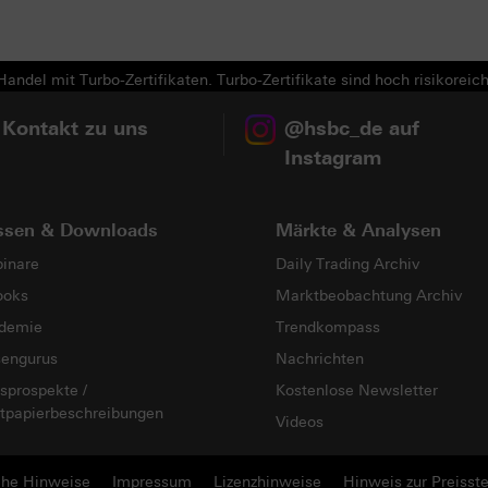
Next
andel mit Turbo-Zertifikaten. Turbo-Zertifikate sind hoch risikoreich
 Kontakt zu uns
@hsbc_de auf
Instagram
ssen & Downloads
Märkte & Analysen
inare
Daily Trading Archiv
ooks
Marktbeobachtung Archiv
demie
Trendkompass
sengurus
Nachrichten
sprospekte /
Kostenlose Newsletter
tpapierbeschreibungen
Videos
che Hinweise
Impressum
Lizenzhinweise
Hinweis zur Preisste