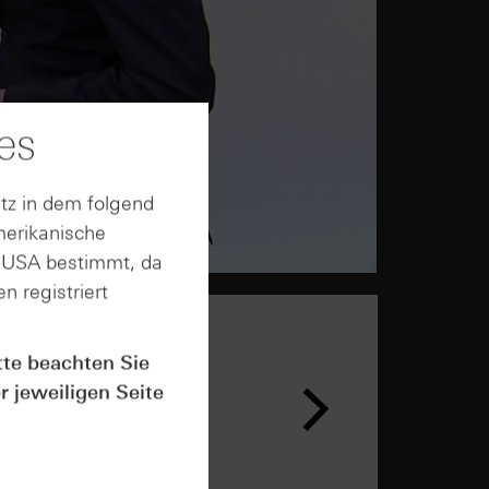
es
tz in dem folgend
merikanische
n USA bestimmt, da
n registriert
tte beachten Sie
r jeweiligen Seite