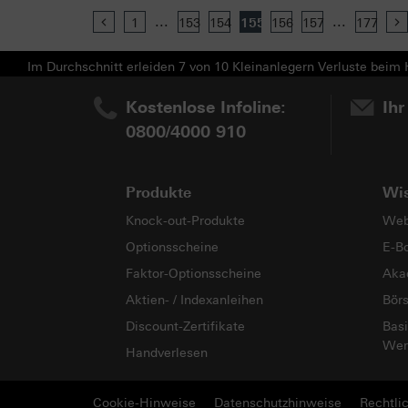
...
...
Previous
1
153
154
155
156
157
177
Im Durchschnitt erleiden 7 von 10 Kleinanlegern Verluste beim H
Kostenlose Infoline:
Ihr
0800/4000 910
Produkte
Wi
Knock-out-Produkte
Web
Optionsscheine
E-B
Faktor-Optionsscheine
Aka
Aktien- / Indexanleihen
Bör
Discount-Zertifikate
Basi
Wer
Handverlesen
Cookie-Hinweise
Datenschutzhinweise
Rechtli