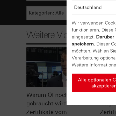
Wir verwenden Cooki
funktionieren. Diese
Weitere Videos
eingesetzt.
Darüber 
speichern
. Dieser C
möchten. Wählen Sie 
Verarbeitung optiona
Weitere Information
Alle optionalen 
akzeptiere
Warum Öl noch lange
Öl vs.
gebraucht wird - n-tv
langfr
Zertifikate vom
Zerti