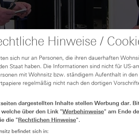
chtliche Hinweise / Cooki
ten sich nur an Personen, die ihren dauerhaften Wohnsi
en Staat haben. Die Informationen sind nicht für US-a
ersonen mit Wohnsitz bzw. ständigem Aufenthalt in de
tpapiere regelmäßig nicht nach den dortigen Vorschrifte
AUGUST
tseiten dargestellten Inhalte stellen Werbung dar. Bi
Wie lange bleibt der DAX® in
07
 welche über den Link "
Werbehinweise
" am Ende de
Rekordlaune? - ntv Zertifikate
07.08.26
e die "
Rechtlichen Hinweise
".
itz befindet sich in: