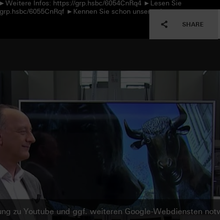
 ►Weitere Infos: https://grp.hsbc/6054CnRq4 ►Lesen Sie
://grp.hsbc/6055CnRqf ►Kennen Sie schon unseren Instagram-
SHARE
ndung zu Youtube und ggf. weiteren Google-Webdiensten no