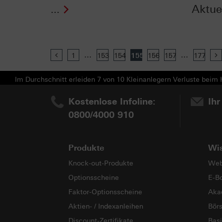
...
Aktue
...
...
Previous
1
153
154
155
156
157
177
Im Durchschnitt erleiden 7 von 10 Kleinanlegern Verluste beim H
Kostenlose Infoline:
Ihr
0800/4000 910
Produkte
Wi
Knock-out-Produkte
Web
Optionsscheine
E-B
Faktor-Optionsscheine
Aka
Aktien- / Indexanleihen
Bör
Discount-Zertifikate
Basi