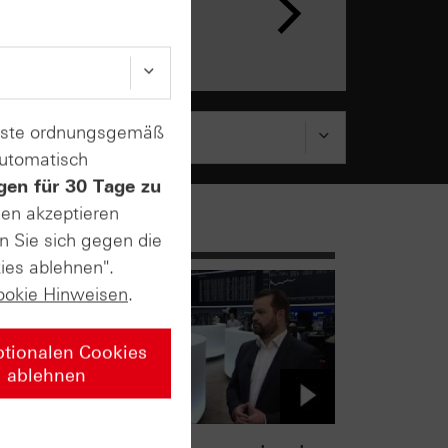
enste ordnungsgemäß
automatisch
gen für 30 Tage zu
sen akzeptieren
n Sie sich gegen die
ies ablehnen".
ookie Hinweisen
.
ptionalen Cookies
ablehnen