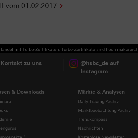
ll vom 01.02.2017
Next
andel mit Turbo-Zertifikaten. Turbo-Zertifikate sind hoch risikoreich
 Kontakt zu uns
@hsbc_de auf
Instagram
ssen & Downloads
Märkte & Analysen
inare
Daily Trading Archiv
ooks
Marktbeobachtung Archiv
demie
Trendkompass
sengurus
Nachrichten
sprospekte /
Kostenlose Newsletter