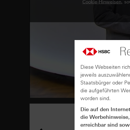
Cookie-Hinweisen
, s
Re
Diese Webseiten rich
jeweils auszuwählend
Staatsbürger oder P
die aufgeführten Wer
worden sind.
Die auf den Interne
die Werbehinweise,
erreichbar sind sowi