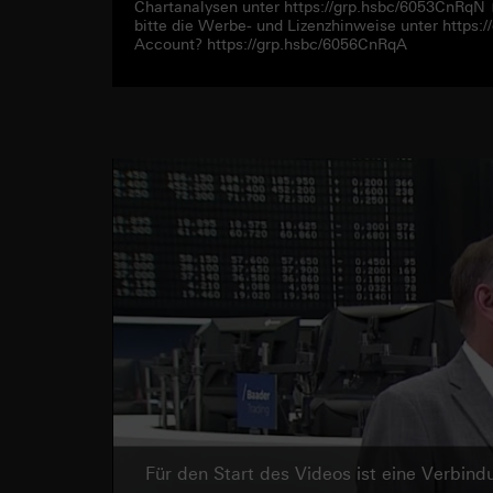
Chartanalysen unter https://grp.hsbc/6053CnRqN
bitte die Werbe- und Lizenzhinweise unter https
Account? https://grp.hsbc/6056CnRqA
Für den Start des Videos ist eine Verbi