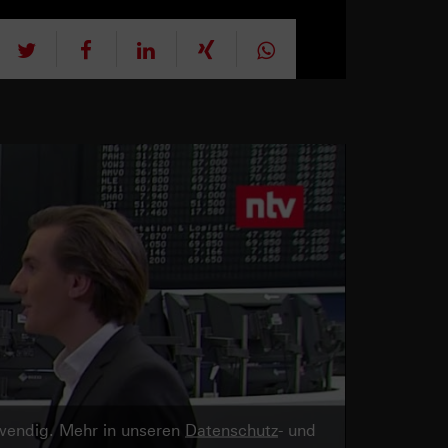
tweet
teilen
mitteilen
teilen
teilen
twendig. Mehr in unseren
Datenschutz
- und