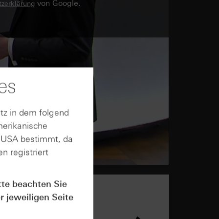
von Google.
zerklärung
es
tz in dem folgend
merikanische
n USA bestimmt, da
n registriert
tte beachten Sie
r jeweiligen Seite