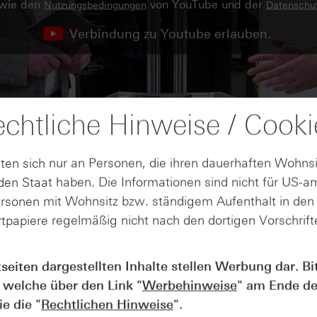
owie den
von YouTube und der
Nutzungsbedingungen
Datenschut
Verbindung zu Youtube erlauben.
chtliche Hinweise / Cooki
ten sich nur an Personen, die ihren dauerhaften Wohnsi
en Staat haben. Die Informationen sind nicht für US-a
ersonen mit Wohnsitz bzw. ständigem Aufenthalt in de
tpapiere regelmäßig nicht nach den dortigen Vorschrifte
tseiten dargestellten Inhalte stellen Werbung dar. Bi
 welche über den Link "
Werbehinweise
" am Ende de
AUGUST
e die "
Rechtlichen Hinweise
".
Wie lange bleibt der DAX® in