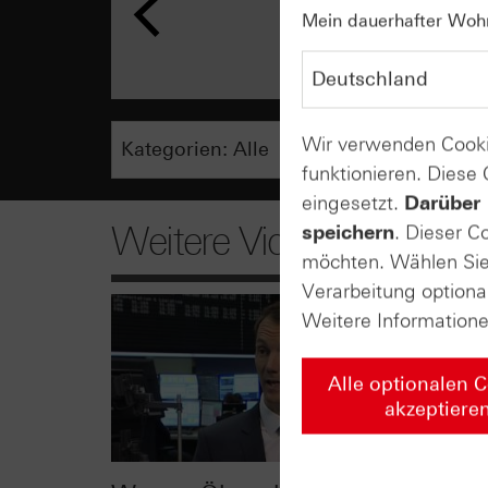
Mein dauerhafter Wohns
Wir verwenden Cooki
funktionieren. Diese
eingesetzt.
Darüber 
Weitere Videos
speichern
. Dieser C
möchten. Wählen Sie 
Verarbeitung optiona
Weitere Information
Alle optionalen 
akzeptiere