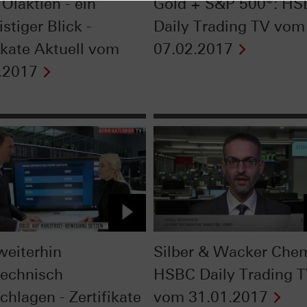
 Ölaktien - ein
Gold + S&P 500®: H
istiger Blick -
Daily Trading TV vom
fikate Aktuell vom
07.02.2017
.2017
weiterhin
Silber & Wacker Chem
technisch
HSBC Daily Trading 
chlagen - Zertifikate
vom 31.01.2017