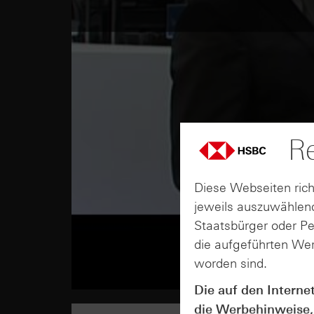
Re
Diese Webseiten rich
jeweils auszuwählend
Staatsbürger oder P
die aufgeführten Wer
worden sind.
Die auf den Interne
die Werbehinweise,