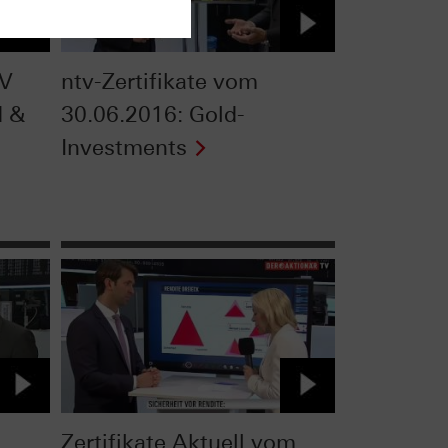
TV
ntv-Zertifikate vom
d &
30.06.2016: Gold-
Investments
Zertifikate Aktuell vom