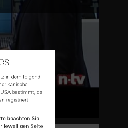
es
tz in dem folgend
merikanische
n USA bestimmt, da
n registriert
tte beachten Sie
r jeweiligen Seite