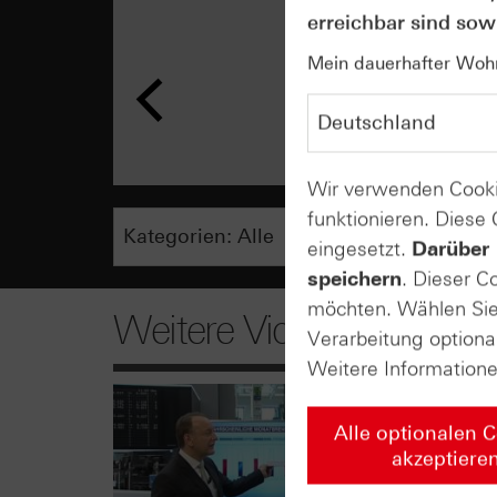
erreichbar sind sowi
Mein dauerhafter Wohns
Wir verwenden Cooki
funktionieren. Diese
eingesetzt.
Darüber 
speichern
. Dieser C
möchten. Wählen Sie 
Weitere Videos
Verarbeitung optiona
Weitere Information
Alle optionalen 
akzeptiere