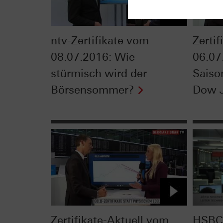
ntv-Zertifikate vom
Zerti
08.07.2016: Wie
06.07
stürmisch wird der
Saiso
Börsensommer?
Dow 
Zertifikate-Aktuell vom
HSBC 