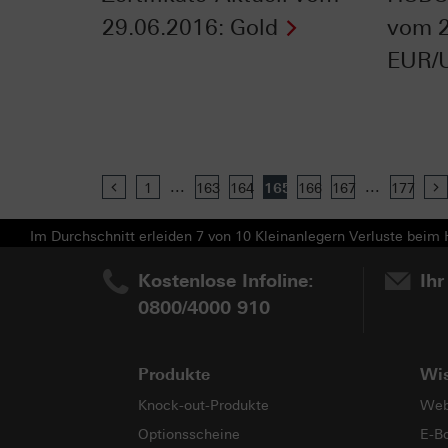
29.06.2016: Gold
vom 2
EUR/
...
...
Previous
1
163
164
165
166
167
177
Im Durchschnitt erleiden 7 von 10 Kleinanlegern Verluste beim H
Kostenlose Infoline:
Ihr
0800/4000 910
Produkte
Wi
Knock-out-Produkte
Web
Optionsscheine
E-B