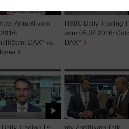
fikate Aktuell vom
HSBC Daily Trading 
.2016:
vom 05.07.2016: Gol
nalitäten: DAX® vs.
DAX®
Jones
Daily Trading TV
ntv Zertifikate Talk: