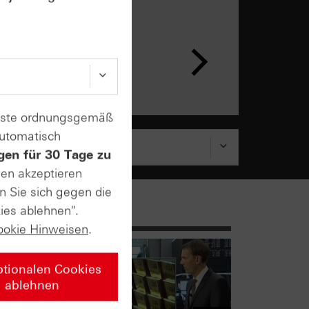
enste ordnungsgemäß
automatisch
gen für 30 Tage zu
sen akzeptieren
n Sie sich gegen die
ies ablehnen".
ookie Hinweisen
.
ptionalen Cookies
ablehnen