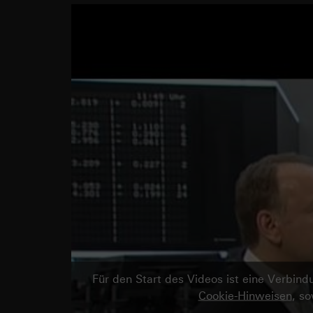
Für den Start des Videos ist eine Verbi
Cookie-Hinweisen
, s