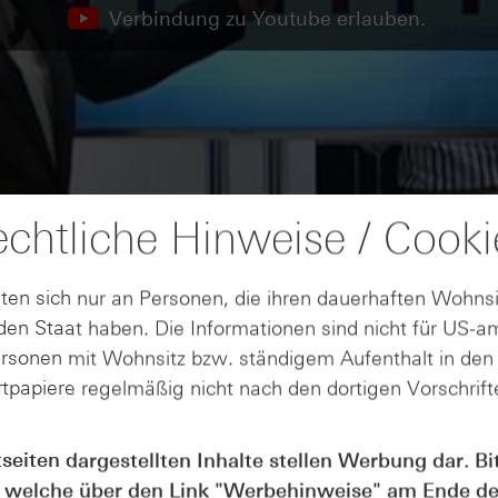
Verbindung zu Youtube erlauben.
chtliche Hinweise / Cooki
ten sich nur an Personen, die ihren dauerhaften Wohnsi
en Staat haben. Die Informationen sind nicht für US-a
ersonen mit Wohnsitz bzw. ständigem Aufenthalt in de
tpapiere regelmäßig nicht nach den dortigen Vorschrifte
tseiten dargestellten Inhalte stellen Werbung dar. Bi
 welche über den Link "
Werbehinweise
" am Ende de