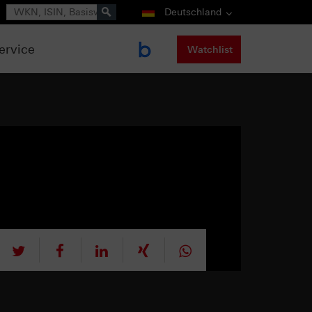
Suche
Deutschland
ervice
Watchlist
tweet
teilen
mitteilen
teilen
teilen