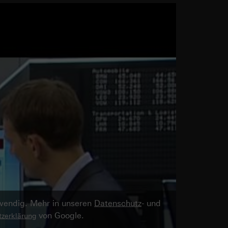
twendig. Mehr in unseren
Datenschutz
- und
von Google.
zerklärung