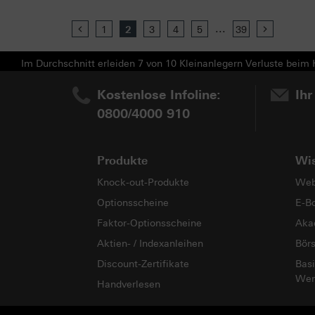
...
Previous
1
2
3
4
5
39
Next
Im Durchschnitt erleiden 7 von 10 Kleinanlegern Verluste beim H
Kostenlose Infoline:
Ihr
0800/4000 910
Produkte
Wi
Knock-out-Produkte
Web
Optionsscheine
E-B
Faktor-Optionsscheine
Aka
Aktien- / Indexanleihen
Bör
Discount-Zertifikate
Basi
Wer
Handverlesen