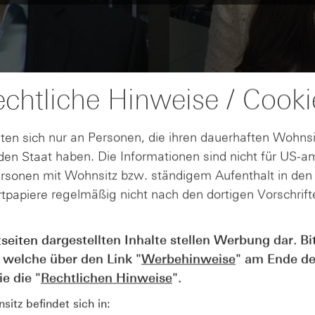
chtliche Hinweise / Cooki
ten sich nur an Personen, die ihren dauerhaften Wohnsi
en Staat haben. Die Informationen sind nicht für US-a
ersonen mit Wohnsitz bzw. ständigem Aufenthalt in de
tpapiere regelmäßig nicht nach den dortigen Vorschrifte
tseiten dargestellten Inhalte stellen Werbung dar. Bi
AUGUST
Der Blick ins Kleingedruckte: Koste
04
 welche über den Link "
Werbehinweise
" am Ende de
Kündigungen bei Derivaten - Webin
e die "
Rechtlichen Hinweise
".
vom 04.08.2026
itz befindet sich in: