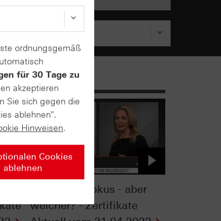
enste ordnungsgemäß
automatisch
gen für 30 Tage zu
sen akzeptieren
n Sie sich gegen die
ies ablehnen".
ookie Hinweisen
.
ptionalen Cookies
ablehnen
Ölpreis im Fokus - aber
ikate
welcher? - Zertifikate