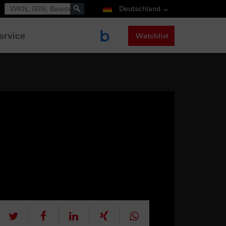
Suche
Deutschland
ervice
Watchlist
tweet
teilen
mitteilen
teilen
teilen