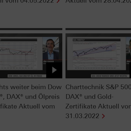
ll vom 04.05.2022
Aktuell vom 28.04.20
hts weiter beim Dow
Charttechnik S&P 500
®, DAX® und Ölpreis
DAX® und Gold-
ifikate Aktuell vom
Zertifikate Aktuell v
31.03.2022