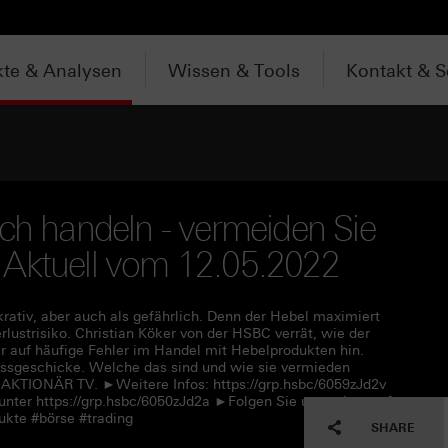
te & Analysen
Wissen & Tools
Kontakt & S
ich handeln - vermeiden Sie
te Aktuell vom 12.05.2022
krativ, aber auch als gefährlich. Denn der Hebel maximiert
lustrisiko. Christian Köker von der HSBC verrät, wie der
r auf häufige Fehler im Handel mit Hebelprodukten hin.
issgeschicke. Welche das sind und wie sie vermieden
R AKTIONÄR TV. ►Weitere Infos: https://grp.hsbc/6059zJd2v
unter https://grp.hsbc/6050zJd2a ►Folgen Sie uns schon auf
ukte #börse #trading
SHARE