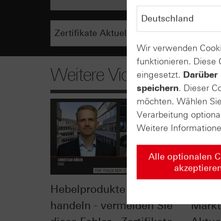
Wir verwenden Cooki
funktionieren. Diese
Weitere Videos
eingesetzt.
Darüber 
speichern
. Dieser C
möchten. Wählen Sie 
Verarbeitung optiona
Weitere Information
Alle optionalen 
akzeptiere
Hebelprodukte erfolgreich
Inves
handeln - vermeiden Sie
Markt