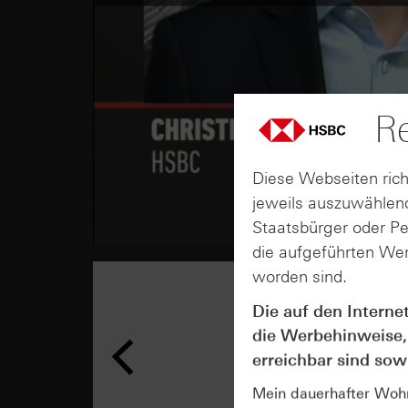
Re
Diese Webseiten rich
jeweils auszuwählend
Staatsbürger oder P
die aufgeführten Wer
worden sind.
Die auf den Interne
die Werbehinweise,
erreichbar sind sowi
Mein dauerhafter Wohns