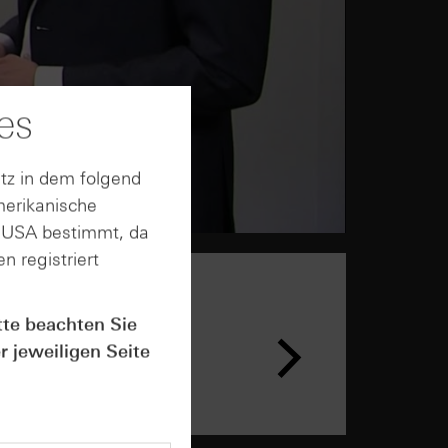
es
tz in dem folgend
merikanische
n USA bestimmt, da
n registriert
tte beachten Sie
n &
ar
r jeweiligen Seite