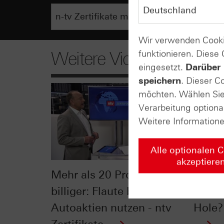
Wir verwenden Cooki
funktionieren. Diese
Weitere Videos
eingesetzt.
Darüber 
speichern
. Dieser C
möchten. Wählen Sie 
Verarbeitung optiona
Weitere Information
Alle optionalen 
akzeptiere
Mehr als 20 Prozent
Märkt
billiger: Flaute bei
Neue 
Autoaktien nutzen - ntv
Hole? 