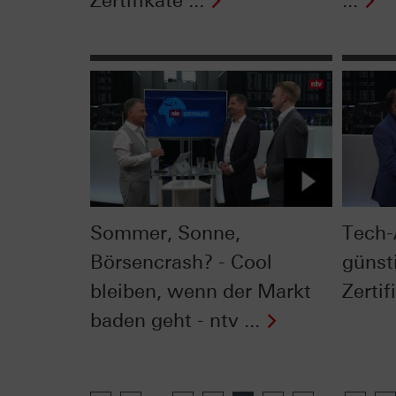
Zertifikate ...
...
Sommer, Sonne,
Tech-
Börsencrash? - Cool
günst
bleiben, wenn der Markt
Zerti
baden geht - ntv ...