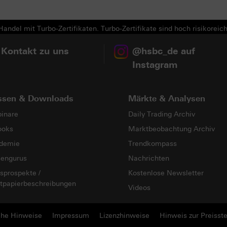
Next
andel mit Turbo-Zertifikaten. Turbo-Zertifikate sind hoch risikoreich
 Kontakt zu uns
@hsbc_de auf
Instagram
ssen & Downloads
Märkte & Analysen
inare
Daily Trading Archiv
ooks
Marktbeobachtung Archiv
demie
Trendkompass
sengurus
Nachrichten
sprospekte /
Kostenlose Newsletter
tpapierbeschreibungen
Videos
che Hinweise
Impressum
Lizenzhinweise
Hinweis zur Preisste