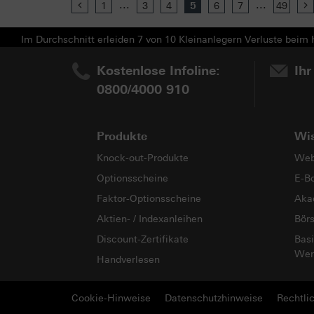
...
...
Previous
1
3
4
5
6
7
49
Im Durchschnitt erleiden 7 von 10 Kleinanlegern Verluste beim H
Kostenlose Infoline:
Ihr
0800/4000 910
Produkte
Wi
Knock-out-Produkte
Web
Optionsscheine
E-B
Faktor-Optionsscheine
Aka
Aktien- / Indexanleihen
Bör
Discount-Zertifikate
Basi
Wer
Handverlesen
Cookie-Hinweise
Datenschutzhinweise
Rechtli