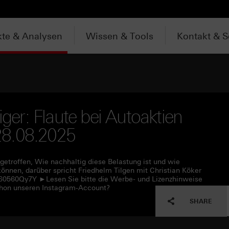
te & Analysen
Wissen & Tools
Kontakt & S
iger: Flaute bei Autoaktien
 28.08.2025
getroffen, Wie nachhaltig diese Belastung ist und wie
können, darüber spricht Friedhelm Tilgen mit Christian Köker
c/60560Qy7Y ►Lesen Sie bitte die Werbe- und Lizenzhinweise
chon unseren Instagram-Account?
SHARE