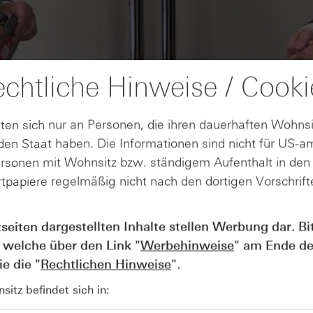
chtliche Hinweise / Cooki
ten sich nur an Personen, die ihren dauerhaften Wohnsi
en Staat haben. Die Informationen sind nicht für US-a
ersonen mit Wohnsitz bzw. ständigem Aufenthalt in de
tpapiere regelmäßig nicht nach den dortigen Vorschrifte
AUGUST
tseiten dargestellten Inhalte stellen Werbung dar. Bi
Der Blick ins Kleingedruckte: Koste
04
Kündigungen bei Derivaten - Webin
 welche über den Link "
Werbehinweise
" am Ende de
vom 04.08.2026
e die "
Rechtlichen Hinweise
".
itz befindet sich in: