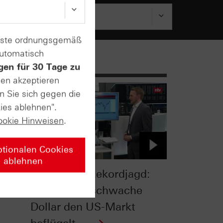
enste ordnungsgemäß
automatisch
gen für 30 Tage zu
sen akzeptieren
n Sie sich gegen die
ies ablehnen".
ookie Hinweisen
.
ptionalen Cookies
ablehnen
Börsen auf Rekordjagd:
kate
Warum der schwache
Dollar den US-Markt