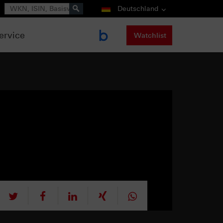
Suche
Deutschland
ervice
Watchlist
tweet
teilen
mitteilen
teilen
teilen