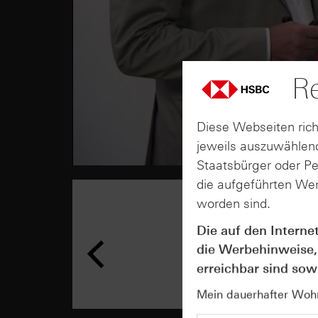
Re
Diese Webseiten rich
jeweils auszuwählend
Staatsbürger oder P
die aufgeführten Wer
worden sind.
Die auf den Interne
die Werbehinweise,
erreichbar sind sowi
Mein dauerhafter Wohns