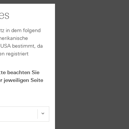
USD. Der
es
tz in dem folgend
merikanische
n USA bestimmt, da
n registriert
tte beachten Sie
r jeweiligen Seite
SA ging
na
genem
zur
nd 1,166