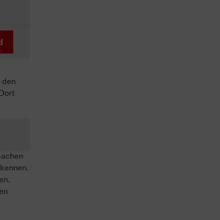
d
 den
Dort
machen
 kennen.
en.
sen