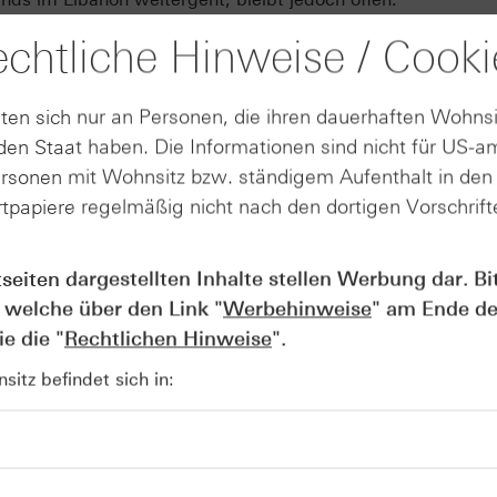
ontag bei 103 USD bis Freitag wieder auf knapp unter 88 
chtliche Hinweise / Cooki
im Wochenverlauf zwischenzeitlich unter 86 USD.
ten sich nur an Personen, die ihren dauerhaften Wohnsi
Produkte auf
en Staat haben. Die Informationen sind nicht für US-a
ersonen mit Wohnsitz bzw. ständigem Aufenthalt in de
WTI Crude Future
tpapiere regelmäßig nicht nach den dortigen Vorschrifte
ignisse
tseiten dargestellten Inhalte stellen Werbung dar. Bi
 welche über den Link "
Werbehinweise
" am Ende de
e die "
Rechtlichen Hinweise
".
ser Woche vor allem China und die USA im Fokus. In den U
ungsmittel) auf Jahressicht leicht um 0,1 % zurück. In Chi
itz befindet sich in:
Konjunkturdaten veröffentlicht: Neben dem um 0,5% gestie
n auch Zahlen zu den Einzelhandelsumsätzen (1,7 %) und 
ls um rund 1 Prozentpunkt nachgaben.
 Wochenverlauf zulegen und stieg vom Wochenstart bei ru