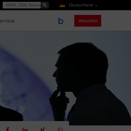
Suche
Deutschland
ervice
Watchlist
eet
teilen
mitteilen
teilen
teilen