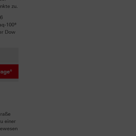
nkte zu.
06
aq‑100®
der Dow
rage®
traße
u einer
 gewesen