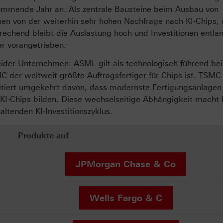
ommende Jahr an. Als zentrale Bausteine beim Ausbau von
en von der weiterhin sehr hohen Nachfrage nach KI‑Chips, 
rechend bleibt die Auslastung hoch und Investitionen entla
r vorangetrieben.
ider Unternehmen: ASML gilt als technologisch führend bei
 der weltweit größte Auftragsfertiger für Chips ist. TSMC 
tiert umgekehrt davon, dass modernste Fertigungsanlagen
r KI‑Chips bilden. Diese wechselseitige Abhängigkeit macht
ltenden KI‑Investitionszyklus.
Produkte auf
JPMorgan Chase & Co
Wells Fargo & C