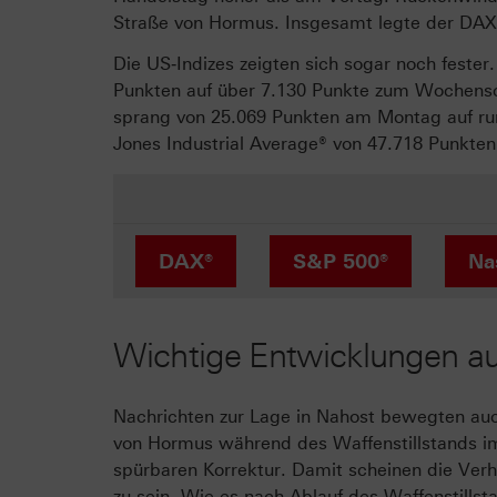
Straße von Hormus. Insgesamt legte der DAX
Die US‑Indizes zeigten sich sogar noch feste
Punkten auf über 7.130 Punkte zum Wochensch
sprang von 25.069 Punkten am Montag auf ru
Jones Industrial Average® von 47.718 Punkten
DAX®
S&P 500®
Na
Wichtige Entwicklungen auf
Nachrichten zur Lage in Nahost bewegten auc
von Hormus während des Waffenstillstands im 
spürbaren Korrektur. Damit scheinen die Ve
zu sein. Wie es nach Ablauf des Waffenstillst