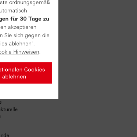
enste ordnungsgemäß
automatisch
gen für 30 Tage zu
sen akzeptieren
n Sie sich gegen die
ies ablehnen".
ookie Hinweisen
.
ptionalen Cookies
ablehnen
PMorgan
bnisse
t und
e
kturelle
t
ende