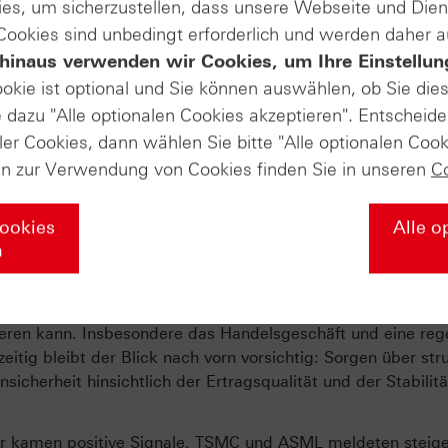
es, um sicherzustellen, dass unsere Webseite und Di
 Cookies sind unbedingt erforderlich und werden daher 
hinaus verwenden wir Cookies, um Ihre Einstellun
Produkte auf
ookie ist optional und Sie können auswählen, ob Sie die
dazu "Alle optionalen Cookies akzeptieren". Entscheide
EUR/USD
ler Cookies, dann wählen Sie bitte "Alle optionalen Cook
en zur Verwendung von Cookies finden Sie in unseren
C
nachrichten
Cookies
Alle o
n
oche überzeugende Quartalszahlen vor. Goldman Sachs, J
oup und Morgan Stanley berichteten insgesamt robuste Erge
stleistungssektor in einem Umfeld aus erhöhter Unsicherhei
itieren kann. Insbesondere das Handelsgeschäft und eine reg
eitig bleibt der Blick nach vorn vorsichtig: Sorgen über stru
sicherheit hinsichtlich der Ertragsqualität und der Stabilitä
tur kamen positive Signale. TSMC und ASML meldeten steig