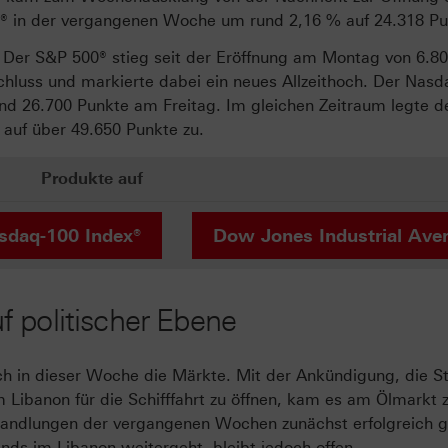
® in der vergangenen Woche um rund 2,16 % auf 24.318 Pu
r. Der S&P 500® stieg seit der Eröffnung am Montag von 6.8
luss und markierte dabei ein neues Allzeithoch. Der Nasd
nd 26.700 Punkte am Freitag. Im gleichen Zeitraum legte 
 auf über 49.650 Punkte zu.
Produkte auf
sdaq-100 Index®
Dow Jones Industrial Ave
 politischer Ebene
h in dieser Woche die Märkte. Mit der Ankündigung, die S
Libanon für die Schifffahrt zu öffnen, kam es am Ölmarkt z
rhandlungen der vergangenen Wochen zunächst erfolgreich
ands im Libanon weitergeht, bleibt jedoch offen.