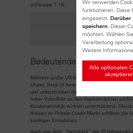
Wir verwenden Cooki
auf knapp 1,18.
funktionieren. Diese
eingesetzt.
Darüber 
speichern
. Dieser C
möchten. Wählen Sie 
Verarbeitung optiona
Weitere Information
Bedeutende Unternehmens
Alle optionalen 
akzeptiere
Mehrere große US‑Banken legten in dieser W
Chase, Bank of America, Wells Fargo, Citigr
und unterstrichen damit, dass der Finanzdien
hoher Volatilität an den Kapitalmärkten prof
Kundenaktivität wirkten unterstützend. Gleichz
Risiken im Private‑Credit‑Markt erhöhen die Un
künftiger Einnahmen.
Auch aus dem „Herzstück“ der KI‑Infrastruk