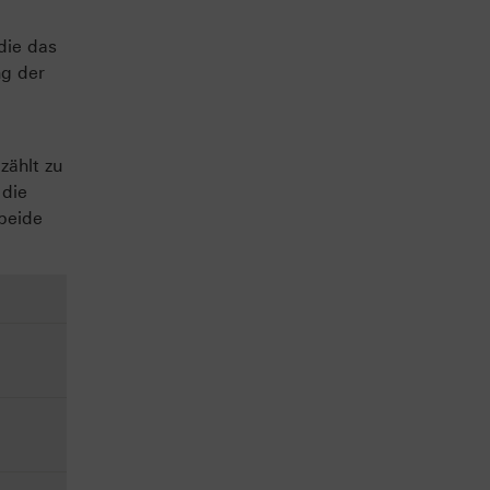
die das
ng der
zählt zu
 die
 beide