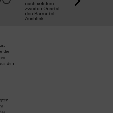
nach solidem
drit
zweiten Quartal
den
den Barmittel-
Erg
Ausblick
an
us.
e die
ten
aus den
igten
em
der