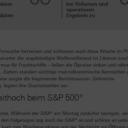
aison
bei Volumen und
operativem
sdaten
Ergebnis zu
 Vorwoche fortsetzen und schlossen auch diese Woche im Pl
darunter der angekündigte Waffenstillstand im Libanon sowi
us für Frachtschiffe – ließen die Ölpreise sinken und nähr
tät. Zudem standen wichtige makroökonomische Kennzahlen 
lse sorgte die beginnende Berichtssaison: Zahlreiche
legten ihre Quartalszahlen vor.
zeithoch beim S&P 500®
Woche. Während der DAX® am Montag zunächst nachgab, ze
In den Folgetagen zog auch der DAX® an und schloss an jed
 kam zum Wochenausklang von der Nachricht zur Öffnung 