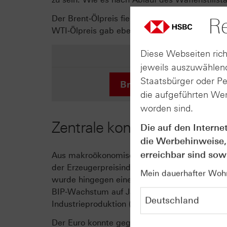
Der Brent‑Ölpreis fiel vom Wochenhoch am M
Re
WTI‑Ölpreis gab ebenfalls nach und rutschte 
Diese Webseiten rich
jeweils auszuwählend
Staatsbürger oder P
Brent Crude Future
die aufgeführten Wer
worden sind.
Zentrale konjunkturelle Ere
Die auf den Interne
die Werbehinweise,
erreichbar sind sowi
Aus makroökonomischer Sicht standen in die
der Erzeugerpreisindex (ohne Energie und Nahr
Mein dauerhafter Wohns
wurde hingegen eine ganze Reihe wichtiger 
BIP-Wachstum auf Jahressicht von 5,0 % kame
Industrieproduktion (5,7 %), die beide jewei
Der Euro konnte gegenüber dem US‑Dollar im