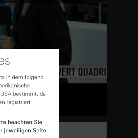
es
tz in dem folgend
merikanische
n USA bestimmt, da
n registriert
tte beachten Sie
r jeweiligen Seite