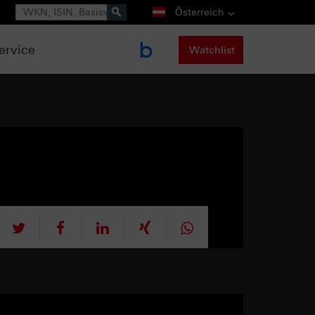
Suche
Österreich
ervice
Watchlist
tweet
teilen
mitteilen
teilen
teilen