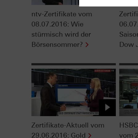
ntv-Zertifikate vom
Zerti
08.07.2016: Wie
06.07
stürmisch wird der
Saiso
Börsensommer?
Dow 
Zertifikate-Aktuell vom
HSBC 
29.06.2016: Gold
vom 2