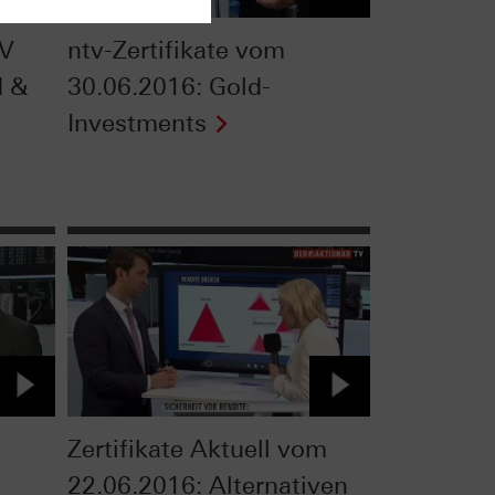
TV
ntv-Zertifikate vom
d &
30.06.2016: Gold-
Investments
Zertifikate Aktuell vom
22.06.2016: Alternativen