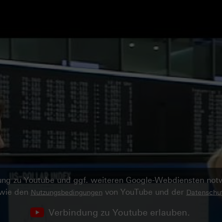
ndung zu Youtube und ggf. weiteren Google-Webdiensten no
owie den
von YouTube und der
Nutzungsbedingungen
Datenschut
Verbindung zu Youtube erlauben.