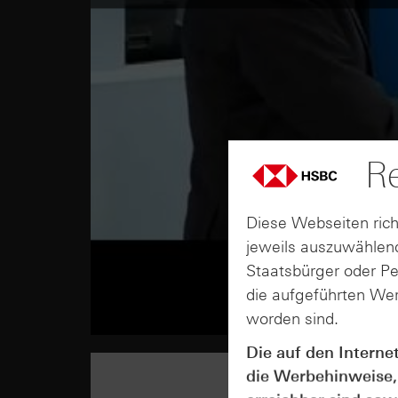
Re
Diese Webseiten rich
jeweils auszuwählend
Staatsbürger oder P
die aufgeführten Wer
worden sind.
Die auf den Interne
die Werbehinweise,