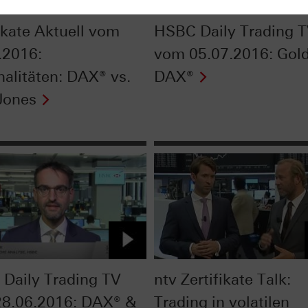
fikate Aktuell vom
HSBC Daily Trading 
.2016:
vom 05.07.2016: Gol
nalitäten: DAX® vs.
DAX®
Jones
Daily Trading TV
ntv Zertifikate Talk:
8.06.2016: DAX® &
Trading in volatilen