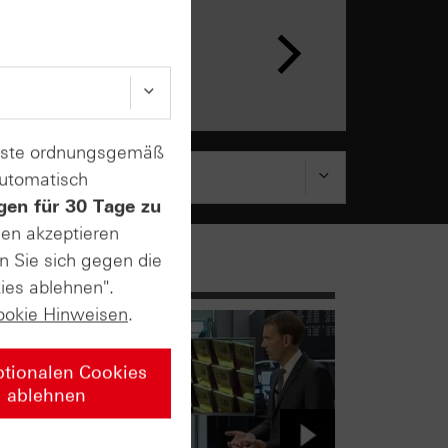
enste ordnungsgemäß
automatisch
gen für 30 Tage zu
sen akzeptieren
n Sie sich gegen die
ies ablehnen".
ookie Hinweisen
.
ptionalen Cookies
ablehnen