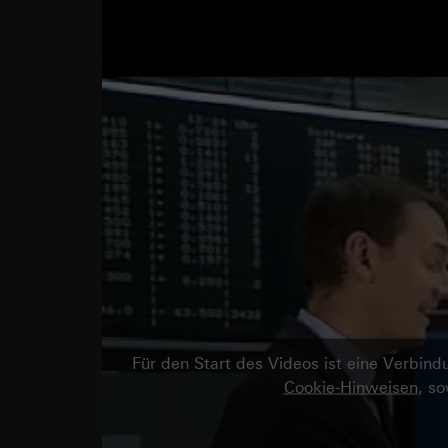
Für den Start des Videos ist eine Verbi
Cookie-Hinweisen
, s