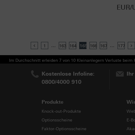
EUR/
...
...
Previous
1
163
164
165
166
167
177
Im Durchschnitt erleiden 7 von 10 Kleinanlegern Verluste beim H
Kostenlose Infoline:
Ihr
0800/4000 910
Produkte
Wi
Knock-out-Produkte
Web
Optionsscheine
E-B
Faktor-Optionsscheine
Aka