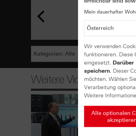
erreichbar sind sowi
Mein dauerhafter Wohns
Wir verwenden Cooki
funktionieren. Diese
eingesetzt.
Darüber 
speichern
. Dieser C
Weitere Videos
möchten. Wählen Sie 
Verarbeitung optiona
Weitere Information
Alle optionalen 
akzeptiere