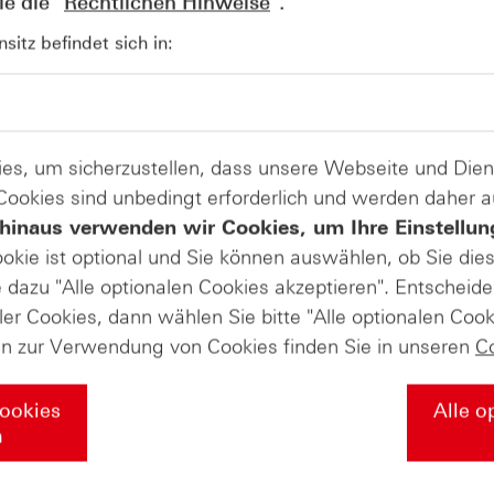
e die "
Rechtlichen Hinweise
".
AUGUST
Wie lange bleibt der DAX® in
07
itz befindet sich in:
Rekordlaune? - ntv Zertifikate
07.08.26
es, um sicherzustellen, dass unsere Webseite und Di
 Cookies sind unbedingt erforderlich und werden daher 
hinaus verwenden wir Cookies, um Ihre Einstellun
ookie ist optional und Sie können auswählen, ob Sie die
dazu "Alle optionalen Cookies akzeptieren". Entscheide
ler Cookies, dann wählen Sie bitte "Alle optionalen Cook
en zur Verwendung von Cookies finden Sie in unseren
C
Cookies
Alle o
n