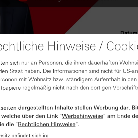
chtliche Hinweise / Cooki
ten sich nur an Personen, die ihren dauerhaften Wohnsi
en Staat haben. Die Informationen sind nicht für US-a
ersonen mit Wohnsitz bzw. ständigem Aufenthalt in de
tpapiere regelmäßig nicht nach den dortigen Vorschrifte
tseiten dargestellten Inhalte stellen Werbung dar. Bi
AUGUST
 welche über den Link "
Werbehinweise
" am Ende de
Wie lange bleibt der DAX® in
07
Rekordlaune? - ntv Zertifikate
e die "
Rechtlichen Hinweise
".
07.08.26
itz befindet sich in: