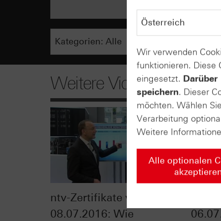
Wir verwenden Cooki
funktionieren. Diese
Weitere Videos
eingesetzt.
Darüber 
speichern
. Dieser C
möchten. Wählen Sie 
Verarbeitung optiona
Weitere Information
Alle optionalen 
akzeptiere
ntv-Zertifikate vom
Zerti
08.07.2016: Wie
06.07