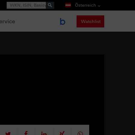
Suche
Österreich
ervice
Watchlist
tweet
teilen
mitteilen
teilen
teilen