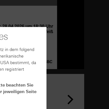
es
tz in dem folgend
merikanische
n USA bestimmt, da
n registriert
tte beachten Sie
r jeweiligen Seite