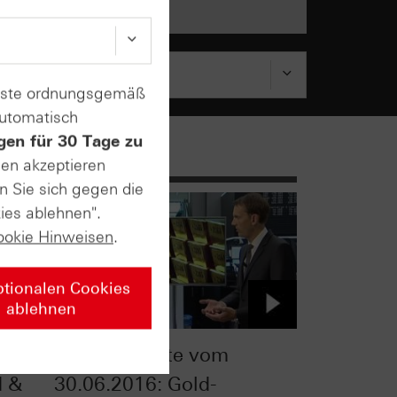
enste ordnungsgemäß
automatisch
gen für 30 Tage zu
sen akzeptieren
n Sie sich gegen die
ies ablehnen".
ookie Hinweisen
.
ptionalen Cookies
ablehnen
TV
ntv-Zertifikate vom
d &
30.06.2016: Gold-