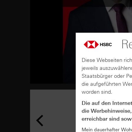
Re
Diese Webseiten rich
jeweils auszuwählend
Staatsbürger oder P
die aufgeführten Wer
worden sind.
Die auf den Interne
die Werbehinweise,
erreichbar sind sowi
Mein dauerhafter Wohns