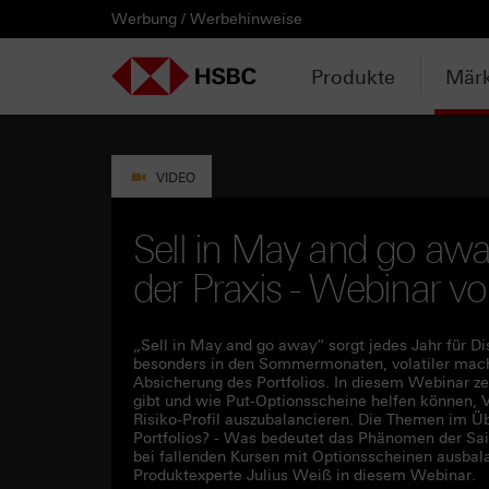
Werbung / Werbehinweise
PRODUKTE
MÄRKTE & ANALYSEN
WISSEN & TOOLS
KONTAKT & SERVICE
LÄNDERAUSWAHL
AUSGEWÄHLTE SEITEN
HEBELPRODUKTE
ANLAGEPRODUKTE
AKTUELLES
ANALYSEN
VIDEOS
WATCHLIST
WEBINARE
WISSEN
TOOLS
KONTAKT
SERVICE
DOWNLOADCENTER
HEBELPRODUKTE
ANALYSEN
WEBINARE
KONTAKT
Watchlist
Knock-out-Produkte
Aktien- / Indexanleihen
Anpassungen / Kündigungen
Daily Trading
Mediathek
Login / Zur Watchlist
Webinartermine
kostenlose eBooks
Aktien- / Indexanleihen Rechner
Kontaktformular
Wir über uns
Basisprospekte /
Deutschland
Produkte
Märk
Wertpapierbeschreibungen
ANLAGEPRODUKTE
VIDEOS
WISSEN
SERVICE
Basisprospekte
Optionsscheine
Bonus-Zertifikate
Intraday-Emissionen
Marktbeobachtung
Daily Trading TV
Webinaraufzeichnungen
Akademie
Open End Knock-out-Produkte
Praktikanten / Werkstudenten
Newsletter Abonnement
Österreich
Rechner
Registrierungsformulare
AKTUELLES
WATCHLIST
TOOLS
DOWNLOADCENTER
Weitere Hebelprodukte
Discount-Zertifikate
Neuemissionen
Trendkompass
ntv-Zertifikate mit HSBC
Börsengurus
VIDEO
Trendkompass
Ausgestoppte Produkte
Express-Zertifikate
Zur Zeichnung
Nachrichten
Börse Stuttgart TV mit HSBC
FAQs
Sell in May and go awa
Watchlist
der Praxis - Webinar 
Intraday-Emissionen
Kapitalschutz-Produkte
Newsletter-Abonnement
Zertifikate Aktuell mit HSBC
Rolltermine
Sprint-Zertifikate
„Sell in May and go away“ sorgt jedes Jahr für D
besonders in den Sommermonaten, volatiler machen
Absicherung des Portfolios. In diesem Webinar z
Strategie- / Basket- /
gibt und wie Put-Optionsscheine helfen können, 
Themenzertifikate
Risiko-Profil auszubalancieren. Die Themen im Üb
Portfolios? - Was bedeutet das Phänomen der Sais
bei fallenden Kursen mit Optionsscheinen ausba
Handverlesen
Produktexperte Julius Weiß in diesem Webinar.