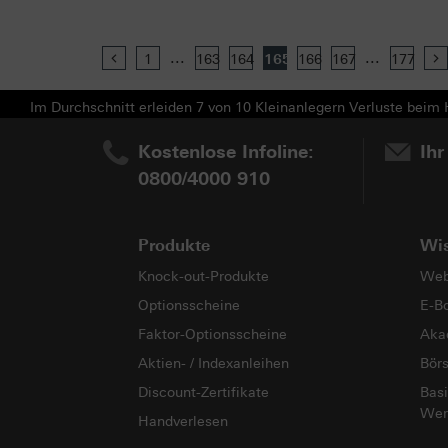
...
...
Previous
1
163
164
165
166
167
177
Im Durchschnitt erleiden 7 von 10 Kleinanlegern Verluste beim H
Kostenlose Infoline:
Ihr
0800/4000 910
Produkte
Wi
Knock-out-Produkte
Web
Optionsscheine
E-B
Faktor-Optionsscheine
Aka
Aktien- / Indexanleihen
Bör
Discount-Zertifikate
Basi
Wer
Handverlesen