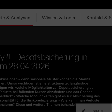
te & Analysen
Wissen & Tools
Kontakt & S
y?!: Depotabsicherung in
vom 28.04.2026
iskussionen – denn saisonale Muster können die Märkte,
. Umso wichtiger ist eine strukturierte, langfristige
eigen wir, welche Möglichkeiten zur Depotabsicherung es
Verluste bei fallenden Kursen abzufedern und das Chance-
erblick: - Welche Möglichkeiten gibt es zur Absicherung des
onalität für die Risikoreduzierung? - Wie kann man Verluste
lancieren? Diese und weitere Themen behandelt unser
SHARE