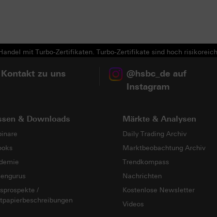
Next
andel mit Turbo-Zertifikaten. Turbo-Zertifikate sind hoch risikoreich
 Kontakt zu uns
@hsbc_de auf
Instagram
ssen & Downloads
Märkte & Analysen
inare
Daily Trading Archiv
ooks
Marktbeobachtung Archiv
demie
Trendkompass
sengurus
Nachrichten
sprospekte /
Kostenlose Newsletter
tpapierbeschreibungen
Videos