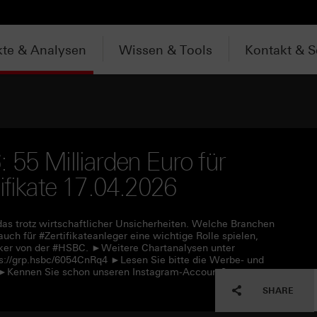
te & Analysen
Wissen & Tools
Kontakt & S
 55 Milliarden Euro für
ifikate 17.04.2026
das trotz wirtschaftlicher Unsicherheiten. Welche Branchen
h für #Zertifikateanleger eine wichtige Rolle spielen,
Köker von der #HSBC. ►Weitere Chartanalysen unter
s://grp.hsbc/6054CnRq4 ►Lesen Sie bitte die Werbe- und
f ►Kennen Sie schon unseren Instagram-Account?
SHARE