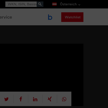
Suche
Österreich
ervice
Watchlist
tweet
teilen
mitteilen
teilen
teilen