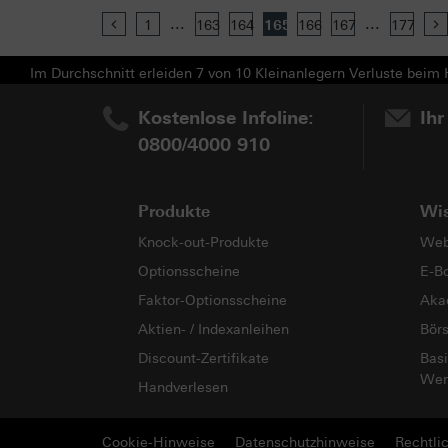
...
...
Previous
1
163
164
165
166
167
177
Im Durchschnitt erleiden 7 von 10 Kleinanlegern Verluste beim H
Kostenlose Infoline:
Ihr
0800/4000 910
Produkte
Wi
Knock-out-Produkte
Web
Optionsscheine
E-B
Faktor-Optionsscheine
Aka
Aktien- / Indexanleihen
Bör
Discount-Zertifikate
Basi
Wer
Handverlesen
Cookie-Hinweise
Datenschutzhinweise
Rechtli