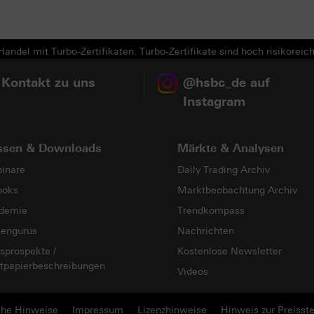
Next
andel mit Turbo-Zertifikaten. Turbo-Zertifikate sind hoch risikoreich
 Kontakt zu uns
@hsbc_de auf
Instagram
ssen & Downloads
Märkte & Analysen
inare
Daily Trading Archiv
ooks
Marktbeobachtung Archiv
demie
Trendkompass
sengurus
Nachrichten
sprospekte /
Kostenlose Newsletter
tpapierbeschreibungen
Videos
che Hinweise
Impressum
Lizenzhinweise
Hinweis zur Preisste