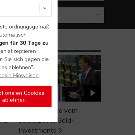
enste ordnungsgemäß
automatisch
gen für 30 Tage zu
sen akzeptieren
n Sie sich gegen die
ies ablehnen".
ookie Hinweisen
.
ptionalen Cookies
ablehnen
TV
ntv-Zertifikate vom
d &
30.06.2016: Gold-
Investments