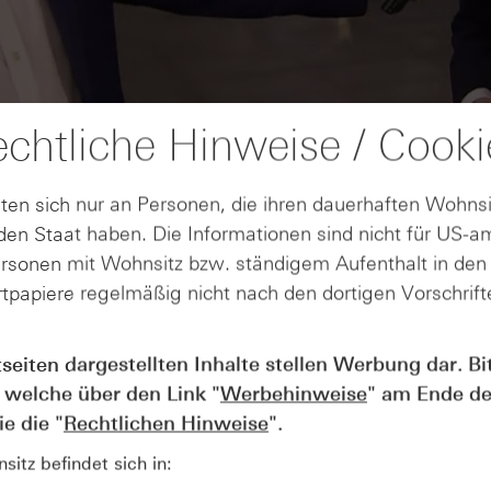
chtliche Hinweise / Cooki
ten sich nur an Personen, die ihren dauerhaften Wohnsi
en Staat haben. Die Informationen sind nicht für US-a
ersonen mit Wohnsitz bzw. ständigem Aufenthalt in de
tpapiere regelmäßig nicht nach den dortigen Vorschrifte
AUGUST
tseiten dargestellten Inhalte stellen Werbung dar. Bi
Wie lange bleibt der DAX® in
07
 welche über den Link "
Werbehinweise
" am Ende de
Rekordlaune? - ntv Zertifikate
07.08.26
e die "
Rechtlichen Hinweise
".
itz befindet sich in: