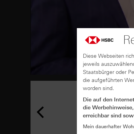
Re
Diese Webseiten rich
jeweils auszuwählend
Staatsbürger oder P
die aufgeführten Wer
worden sind.
Die auf den Interne
die Werbehinweise,
erreichbar sind sowi
Mein dauerhafter Wohns