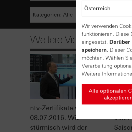
Wir verwenden Cooki
funktionieren. Diese
Weitere Videos
eingesetzt.
Darüber 
speichern
. Dieser C
möchten. Wählen Sie 
Verarbeitung optiona
Weitere Information
Alle optionalen 
akzeptiere
ntv-Zertifikate vom
Zerti
08.07.2016: Wie
06.07
stürmisch wird der
Saiso