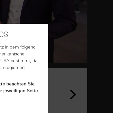
es
tz in dem folgend
merikanische
n USA bestimmt, da
n registriert
tte beachten Sie
r jeweiligen Seite