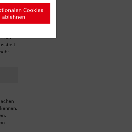
vate
ptionalen Cookies
ablehnen
rsten
t. Am
usstest
 sehr
machen
 kennen.
en.
sen