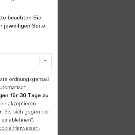
das
tte beachten Sie
ere im
r jeweiligen Seite
le
dem
stern
I-
enste ordnungsgemäß
m Plus.
automatisch
gen für 30 Tage zu
sen akzeptieren
n Sie sich gegen die
 Corp.
ies ablehnen".
ookie Hinweisen
.