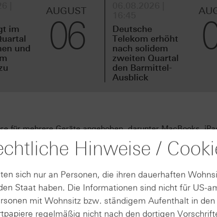
6 |
06.08.2026 |
AUGUST
AU
16:45
06
gt im
Deutsche
uartal
Telekom erhöht
men und
nach solidem
em
zweiten Quartal
zu
den Barmittel-
Ausblick
eise für mehrere Geräte angehoben, darunter MacBooks, iPa
iegen im Schnitt bei knapp 20 %. An der Börse kam der Sc
chtliche Hinweise / Cooki
 im gestrigen Handel etwa 6 %.
ene Kosten für Speicherchips. Hintergrund ist die hohe Na
ten sich nur an Personen, die ihren dauerhaften Wohnsi
rch den Ausbau von KI‑Rechenzentren. Dadurch lässt sich 
en Staat haben. Die Informationen sind nicht für US-a
se für Speicherchips spürbar steigen lässt. Apple‑CEO Tim 
ersonen mit Wohnsitz bzw. ständigem Aufenthalt in de
iner rund 40-jährigen Karriere noch nie einen so schnellen
tpapiere regelmäßig nicht nach den dortigen Vorschrifte
le gibt den Kostendruck nun teilweise an Konsumentinnen 