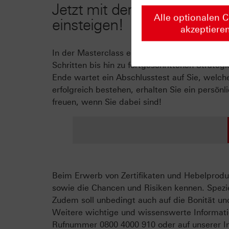
Jetzt mit der HSBC-Zertifik
Alle optionalen 
einsteigen!
akzeptiere
In der Masterclass erfahren Sie alles, was S
Schritten bis hin zu fortgeschrittenen Strat
Ende wartet ein Abschlusstest auf Sie, welche
erfolgreich bestehen, erhalten Sie ein persön
freuen, wenn Sie dabei sind!
Beim Erwerb von Zertifikaten und Hebelproduk
sowie die Chancen und Risiken kennen. Spezie
Zudem soll unbedingt auch auf die Bonität un
Weitere wichtige und wissenswerte Informati
Rufnummer 0800 4000 910 oder auf unserer In