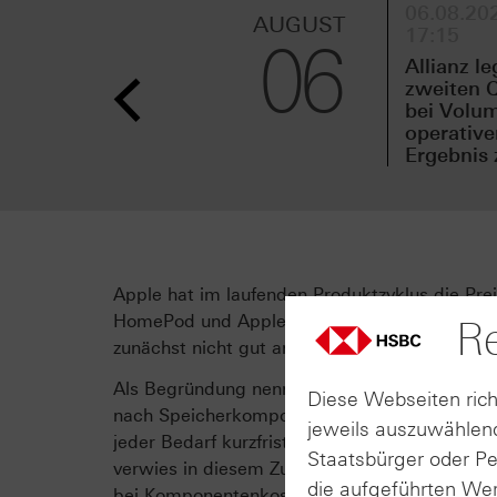
06.08.202
AUGUST
17:15
06
Allianz le
zweiten Q
bei Volu
operativ
Ergebnis 
Apple hat im laufenden Produktzyklus die Pr
HomePod und Apple TV. Die Preiserhöhungen l
Re
zunächst nicht gut an: Die Apple‑Aktie verlor
Als Begründung nennt der US‑Konzern gestieg
Diese Webseiten rich
nach Speicherkomponenten, unter anderem du
jeweils auszuwählend
jeder Bedarf kurzfristig decken, was die Prei
Staatsbürger oder P
verwies in diesem Zusammenhang darauf, in se
die aufgeführten Wer
bei Komponentenkosten erlebt zu haben. App