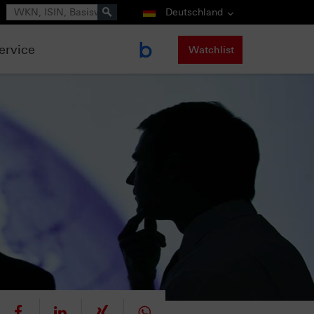
Suche
Deutschland
ervice
Watchlist
eet
teilen
mitteilen
teilen
teilen