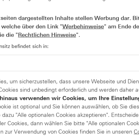
rund 50 % zu stützen; weitere Preisanpassungen schloss 
tseiten dargestellten Inhalte stellen Werbung dar. Bi
 den wachsenden Speicherbedarf in Endgeräten, insbesond
 welche über den Link "
Werbehinweise
" am Ende de
Intelligence“. Mehr lokale Verarbeitung und größere Model
e die "
Rechtlichen Hinweise
".
n in Geräten stärker nachgefragt werden.
itz befindet sich in:
e, in der der Speichersektor ohnehin im Fokus steht: Nach 
 Markterwartungen übertroffen hatte (
siehe News vom
te zuletzt zulegen. Micron gewann gestern etwa 15,7 %, We
 Seit Jahresbeginn liegen die drei „Schaufelhersteller des K
es, um sicherzustellen, dass unsere Webseite und Di
% (Western Digital) und sogar über 883 % (SanDisk) weit i
 Cookies sind unbedingt erforderlich und werden daher 
Produkte auf
hinaus verwenden wir Cookies, um Ihre Einstellun
ookie ist optional und Sie können auswählen, ob Sie die
 Technology
Western Digital
dazu "Alle optionalen Cookies akzeptieren". Entscheide
Inc.
Corp.
SanDisk
ler Cookies, dann wählen Sie bitte "Alle optionalen Cook
en zur Verwendung von Cookies finden Sie in unseren
C