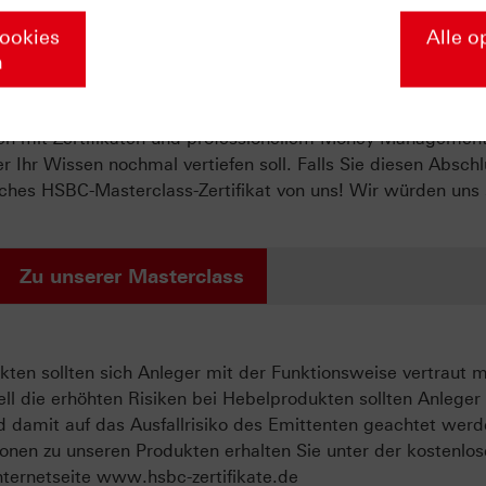
ate-Masterclass in die Welt der Deri
Cookies
Alle o
n
ie über die Grundlagen der Börse wissen müssen – von den e
egien mit Zertifikaten und professionellem Money Managemen
r Ihr Wissen nochmal vertiefen soll. Falls Sie diesen Abschl
liches HSBC-Masterclass-Zertifikat von uns! Wir würden uns
Zu unserer Masterclass
ten sollten sich Anleger mit der Funktionsweise vertraut 
ll die erhöhten Risiken bei Hebelprodukten sollten Anleger
d damit auf das Ausfallrisiko des Emittenten geachtet werd
onen zu unseren Produkten erhalten Sie unter der kostenlo
ternetseite www.hsbc-zertifikate.de