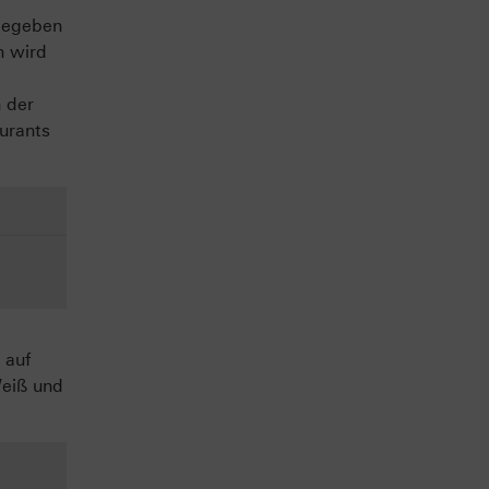
gegeben
n wird
 der
urants
 auf
Weiß und