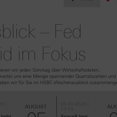
lick – Fed
id im Fokus
ieren wir jeden Sonntag über Wirtschaftsdaten,
wartet uns eine Menge spannender Quartalszahlen und
haben wir für Sie im HSBC-Wochenausblick zusammenges
6 |
05.08.2026 |
AUGUST
AU
11:15
 hebt
SpaceX legt