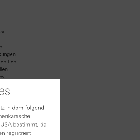
ei
n
rkungen
entlicht
llen
ns
es
tz in dem folgend
merikanische
n USA bestimmt, da
n registriert