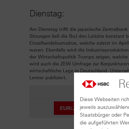
Dienstag:
Am Dienstag trifft die japanische Zentralbank
Sitzungen ließ die BoJ den Leitzins konstant 
Einzelhandelsumsätze, welche zuletzt im Apr
waren. Ebenfalls wird die Industrieprodukti
der Wirtschaftspolitik Trumps zeigen, welche a
wird auch die ZEW Umfrage zur Konjunkturerw
wirtschaftliche Lage in Deutschland. Untern
Lennar publiziert.
Re
Diese Webseiten rich
jeweils auszuwählend
EUR/JPY
Staatsbürger oder P
die aufgeführten Wer