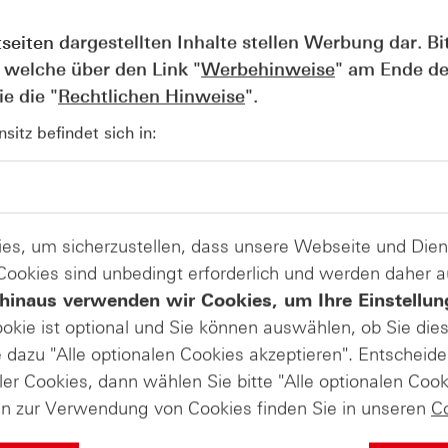
tseiten dargestellten Inhalte stellen Werbung dar. Bi
wartet. Hier besonders interessante das Verhältnis der Im
 welche über den Link "
Werbehinweise
" am Ende de
mp mehrmals angemahnte Handelsdefizit der USA mit Japa
e die "
Rechtlichen Hinweise
".
rte Verbraucherpreisindex (HVPI) der Euro Zone und der bri
itz befindet sich in:
resse sein. Das wichtigste Ereignis der Woche für den Mark
entlichung des Fed-Sitzungsprotokoll des US-amerikanische
r Investoren besonders wichtig ist der Dot-Plot des FOMC
wo ihrer Meinung nach der Leitzins in Zukunft stehen sollt
räge auf Arbeitslosenunterstützung. Wichtige Quartalsberi
es, um sicherzustellen, dass unsere Webseite und Di
 Cookies sind unbedingt erforderlich und werden daher 
hinaus verwenden wir Cookies, um Ihre Einstellun
Produkte auf
ookie ist optional und Sie können auswählen, ob Sie die
dazu "Alle optionalen Cookies akzeptieren". Entscheide
EUR/USD
ler Cookies, dann wählen Sie bitte "Alle optionalen Cook
en zur Verwendung von Cookies finden Sie in unseren
C