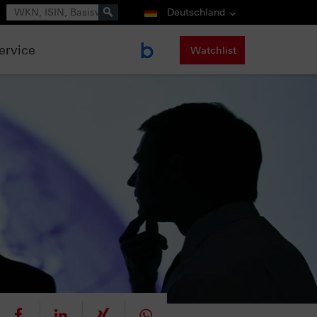
Suche
Deutschland
ervice
Watchlist
eet
teilen
mitteilen
teilen
teilen