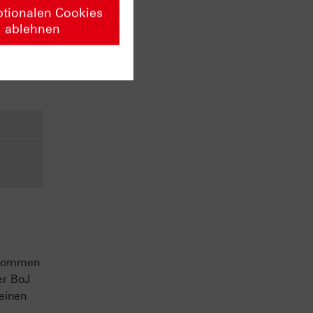
ptionalen Cookies
ablehnen
ank of
25
d viel
e kommen
er BoJ
seinen