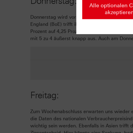
Donnerstag:
Alle optionalen 
akzeptiere
Donnerstag wird voraussichtlich ein relativ r
England (BoE) trifft ihre Leitzinsentscheidung
Prozent auf 4,25 Prozent. Die Abstimmung erf
mit 5 zu 4 äußerst knapp aus. Auch am Donn
Freitag:
Zum Wochenabschluss erwarten uns wieder ein
die Daten des nationalen Verbraucherpreisin
wichtig sein werden. Ebenfalls in Asien trifft
Zinsentscheid. Hier könnte eine Senkung, bed