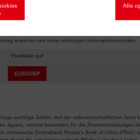
Cookies
Alle o
n
uhiger Tag. Die Zentralbank des Vereinigten Königreich die B
. Zuletzt senkte die BoE den Leitzins von 4,50 Prozent um 0,
olgte vor dem Hintergrund der damals neuen Trump Zölle un
erstag erwarten uns keine wichtigen Unternehmenszahlen.
Produkte auf
EUR/GBP
ige wichtige Zahlen. Auf der volkswirtschaftlichen Seit
dex Japans, welche besonders für die Zinsentscheidungen d
 die chinesische Zentralbank People's Bank of China (PBoC) 
ingt durch die schwierige wirtschaftliche Lage des Landes