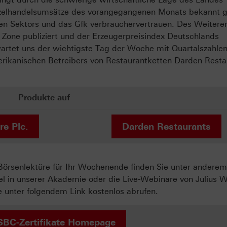
inzelhandelsumsätze des vorangegangenen Monats bekannt 
hen Sektors und das Gfk verbrauchervertrauen. Des Weitere
Zone publiziert und der Erzeugerpreisindex Deutschlands
wartet uns der wichtigste Tag der Woche mit Quartalszahlen
rikanischen Betreibers von Restaurantketten Darden Resta
Produkte auf
re Plc.
Darden Restaurants
örsenlektüre für Ihr Wochenende finden Sie unter anderem
l in unserer Akademie oder die Live-Webinare von Julius 
 unter folgendem Link kostenlos abrufen.
SBC-Zertifikate Homepage