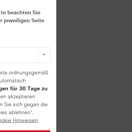
tte beachten Sie
- und
r jeweiligen Seite
n. Für
tische
t steht
n
, in
e.
chte von
enste ordnungsgemäß
automatisch
gen für 30 Tage zu
sen akzeptieren
n Sie sich gegen die
ies ablehnen".
ookie Hinweisen
.