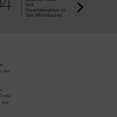
04
03
mit
neu
Quartalszahlen in
Qua
den Mittelpunkt
vor
in
m der
om
 Große
s und