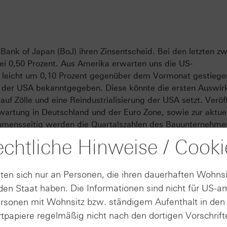
 Bank of Japan (BoJ) ihren Zinsentscheid. Bei den letzten zw
bei 0,50 Prozent. Aus Amerika erwarten uns die US-
il leicht um 0,10 Prozent gegenüber dem Vormonat gestiege
on der USA bekanntgegeben. Diese könnte die ersten Auswi
uf Zölle und eine Reindustrialisierung der USA setzt. Veröff
artung in Deutschland und der Euro Zone, sowie zur aktue
ehmensseitig werden die Quartalszahlen des Bauunternehme
chtliche Hinweise / Cooki
Produkte auf
ten sich nur an Personen, die ihren dauerhaften Wohnsi
en Staat haben. Die Informationen sind nicht für US-a
DAX®
Lennar Corp.
ersonen mit Wohnsitz bzw. ständigem Aufenthalt in de
tpapiere regelmäßig nicht nach den dortigen Vorschrifte