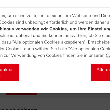
ignisse
es, um sicherzustellen, dass unsere Webseite und Di
 Cookies sind unbedingt erforderlich und werden daher 
chland zeigten diese Woche einen Anstieg der Inflation für
hinaus verwenden wir Cookies, um Ihre Einstellun
srate auf 2,9 % (März: 2,7 %). In den USA erreichte die
ookie ist optional und Sie können auswählen, ob Sie die
hren mit 3,8 %. Hauptgrund sind weiterhin die in Folge des 
dazu "Alle optionalen Cookies akzeptieren". Entscheide
 Bruttoinlandsprodukt (BIP) in der Eurozone hat im ersten Q
ler Cookies, dann wählen Sie bitte "Alle optionalen Cook
 Vergleich zum vierten Quartal des Vorjahres.
en zur Verwendung von Cookies finden Sie in unseren
C
ie Woche an Stärke und fiel von ca. 1,17 USD am Montag au
Cookies
Alle o
n
Produkte auf
EUR/USD