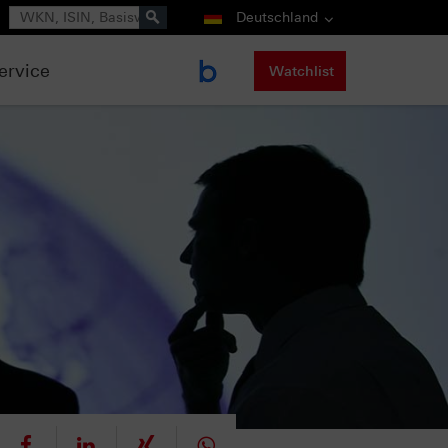
Suche
Deutschland
ervice
Watchlist
eet
teilen
mitteilen
teilen
teilen