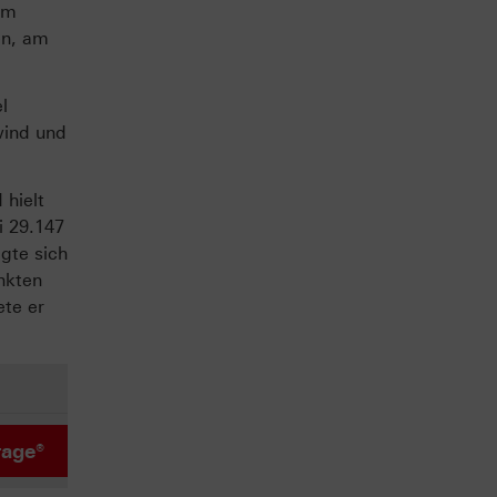
am
en, am
l
wind und
 hielt
i 29.147
gte sich
nkten
ete er
rage®