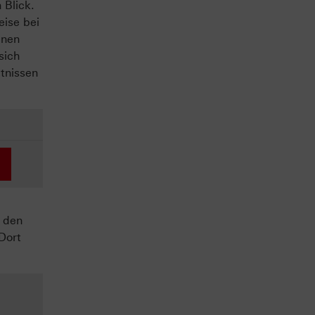
 Blick.
eise bei
inen
sich
ltnissen
 den
Dort