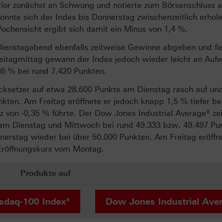
rlor zunächst an Schwung und notierte zum Börsenschluss 
nnte sich der Index bis Donnerstag zwischenzeitlich erhol
ochensicht ergibt sich damit ein Minus von 1,4 %.
enstagabend ebenfalls zeitweise Gewinne abgeben und fie
Freitagmittag gewann der Index jedoch wieder leicht an Auf
6 % bei rund 7.420 Punkten.
ksetzer auf etwa 28.600 Punkte am Dienstag rasch auf und
kten. Am Freitag eröffnete er jedoch knapp 1,5 % tiefer be
 von ‑0,35 % führte. Der Dow Jones Industrial Average® zei
 am Dienstag und Mittwoch bei rund 49.333 bzw. 49.497 Pu
nerstag wieder bei über 50.000 Punkten. Am Freitag eröffn
Eröffnungskurs vom Montag.
Produkte auf
sdaq-100 Index®
Dow Jones Industrial Ave