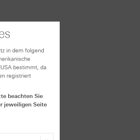
es
reise
en,
ft der
tz in dem folgend
merikanische
s großer
n USA bestimmt, da
Musk.
n registriert
g
0 USD je
tte beachten Sie
r jeweiligen Seite