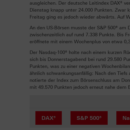
ausgleichen. Der deutsche Leitindex DAX® ve
Dienstag knapp unter 24.000 Punkten. Zwar ko
Freitag ging es jedoch wieder abwärts. Auf W
An den US‑Börsen musste der S&P 500® am Di
zwischenzeitlich auf rund 7.338 Punkte. Bis 
eröffnete mit einem Wochenplus von etwa 0,3
Der Nasdaq‑100® holte nach einem kurzen Rüc
sich bis Donnerstagabend bei rund 29.580 Pun
Punkten, was zu einer negativen Wochenbilanz
ähnlich schwankungsanfällig: Nach den Tiefs
notierte der Index zum Börsenschluss am Don
mit 49.570 Punkten jedoch erneut nahe dem 
DAX®
S&P 500®
Na