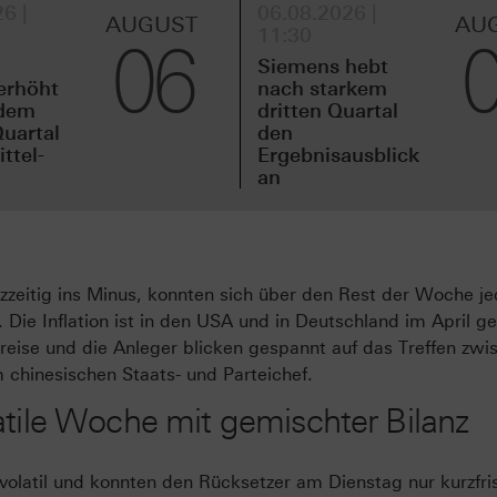
6 |
06.08.2026 |
AUGUST
AU
11:30
06
Siemens hebt
erhöht
nach starkem
idem
dritten Quartal
uartal
den
ttel-
Ergebnisausblick
an
zzeitig ins Minus, konnten sich über den Rest der Woche j
. Die Inflation ist in den USA und in Deutschland im April g
preise und die Anleger blicken gespannt auf das Treffen zwi
chinesischen Staats- und Parteichef.
atile Woche mit gemischter Bilanz
 volatil und konnten den Rücksetzer am Dienstag nur kurzfri