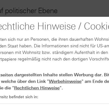
 politischer Ebene
chtliche Hinweise / Cooki
Iran führen weiterhin zu keiner Einigung, weshalb die Ölp
nesische Schiffe sollen die Straße von Hormus passiert hab
Trotz des Optimismus im Hinblick auf den Zollstreit, dämp
ten sich nur an Personen, die ihren dauerhaften Wohnsi
nahm der US-amerikanische Präsident Gespräche mit dem
en Staat haben. Die Informationen sind nicht für US-a
g auf. Begleitet wurde er zu dem Treffen von mehreren Chef
ersonen mit Wohnsitz bzw. ständigem Aufenthalt in de
pple-Chef Tim Cook, Nvidia-Chef Jensen Huang sowie Elon 
tpapiere regelmäßig nicht nach den dortigen Vorschrifte
 und WTI stiegen im Verlauf der Woche erneut an. Am Freita
er 107 USD, während WTI Öl zeitweise ein Niveau von ca. 10
tseiten dargestellten Inhalte stellen Werbung dar. Bi
 welche über den Link "
Werbehinweise
" am Ende de
Produkte auf
e die "
Rechtlichen Hinweise
".
itz befindet sich in:
WTI Crude Future