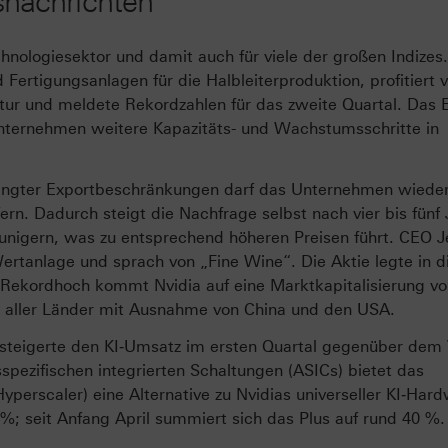
nachrichten
chnologiesektor und damit auch für viele der großen Indizes.
Fertigungsanlagen für die Halbleiterproduktion, profitiert 
tur und meldete Rekordzahlen für das zweite Quartal. Das 
 Unternehmen weitere Kapazitäts- und Wachstumsschritte in
hängter Exportbeschränkungen darf das Unternehmen wieder
rn. Dadurch steigt die Nachfrage selbst nach vier bis fünf 
eunigern, was zu entsprechend höheren Preisen führt. CEO 
ertanlage und sprach von „Fine Wine“. Die Aktie legte in d
ekordhoch kommt Nvidia auf eine Marktkapitalisierung vo
IP aller Länder mit Ausnahme von China und den USA.
 steigerte den KI‑Umsatz im ersten Quartal gegenüber dem 
ezifischen integrierten Schaltungen (ASICs) bietet das
erscaler) eine Alternative zu Nvidias universeller KI‑Hard
; seit Anfang April summiert sich das Plus auf rund 40 %.