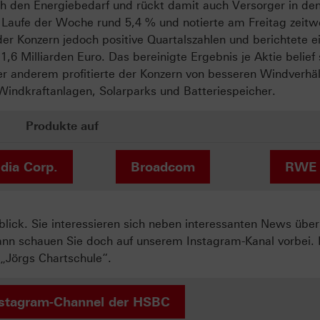
ch den Energiebedarf und rückt damit auch Versorger in den
 Laufe der Woche rund 5,4 % und notierte am Freitag zeitw
er Konzern jedoch positive Quartalszahlen und berichtete e
6 Milliarden Euro. Das bereinigte Ergebnis je Aktie belief 
ter anderem profitierte der Konzern von besseren Windverhä
Windkraftanlagen, Solarparks und Batteriespeicher.
Produkte auf
dia Corp.
Broadcom
RWE
ck. Sie interessieren sich neben interessanten News über
ann schauen Sie doch auf unserem Instagram-Kanal vorbei. 
„Jörgs Chartschule“.
stagram-Channel der HSBC