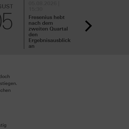
05.08.2026 |
05.
GUST
AUGUST
15:30
11:
05
05
Fresenius hebt
Spa
nach dem
Zah
zweiten Quartal
zwe
den
vor
Ergebnisausblick
an
edoch
estiegen.
schen
stig