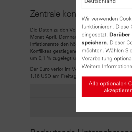
Zentrale konjunkturelle Ere
Wir verwenden Cooki
funktionieren. Diese
Die Daten zu den Verbraucherpreisen in Deuts
eingesetzt.
Darüber 
Monat April. Demnach belief sich die Inflation
speichern
. Dieser C
Inflationsrate den höchsten Wert seit drei Ja
möchten. Wählen Sie 
Konfliktes gestiegenen Gas- und Ölpreise. Das
Verarbeitung optiona
um 0,1 % zugelegt und ist damit schwächer im
Weitere Information
Der Euro verlor im Vergleich zum USD über d
1,16 USD am Freitag.
Alle optionalen 
akzeptiere