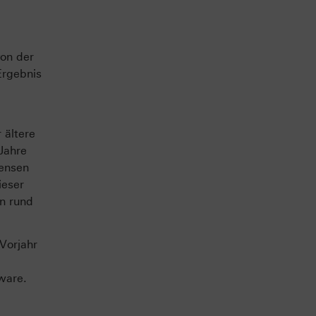
von der
Ergebnis
 ältere
Jahre
Jensen
ieser
n rund
Vorjahr
ware.