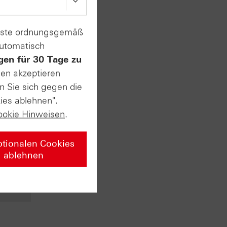
enste ordnungsgemäß
automatisch
 den
gen für 30 Tage zu
sen akzeptieren
Nahost-
n Sie sich gegen die
uartal
ies ablehnen".
ookie Hinweisen
.
f ca.
ptionalen Cookies
ablehnen