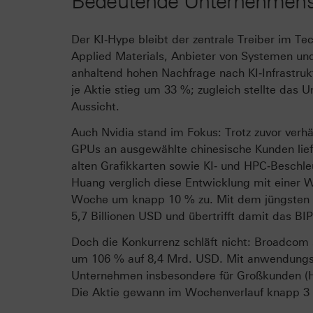
Bedeutende Unternehmens
Der KI‑Hype bleibt der zentrale Treiber im Te
Applied Materials, Anbieter von Systemen und 
anhaltend hohen Nachfrage nach KI‑Infrastruk
je Aktie stieg um 33 %; zugleich stellte das
Aussicht.
Auch Nvidia stand im Fokus: Trotz zuvor ver
GPUs an ausgewählte chinesische Kunden liefe
alten Grafikkarten sowie KI‑ und HPC‑Beschl
Huang verglich diese Entwicklung mit einer W
Woche um knapp 10 % zu. Mit dem jüngsten R
5,7 Billionen USD und übertrifft damit das B
Doch die Konkurrenz schläft nicht: Broadcom
um 106 % auf 8,4 Mrd. USD. Mit anwendungssp
Unternehmen insbesondere für Großkunden (Hyp
Die Aktie gewann im Wochenverlauf knapp 3 %