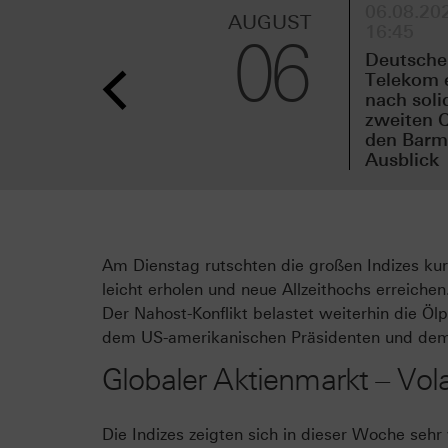
06.08.202
AUGUST
16:45
06
Deutsche
Telekom 
nach sol
zweiten Q
den Barmi
Ausblick
Am Dienstag rutschten die großen Indizes kur
leicht erholen und neue Allzeithochs erreichen
Der Nahost-Konflikt belastet weiterhin die Öl
dem US-amerikanischen Präsidenten und dem 
Globaler Aktienmarkt – Vol
Die Indizes zeigten sich in dieser Woche sehr