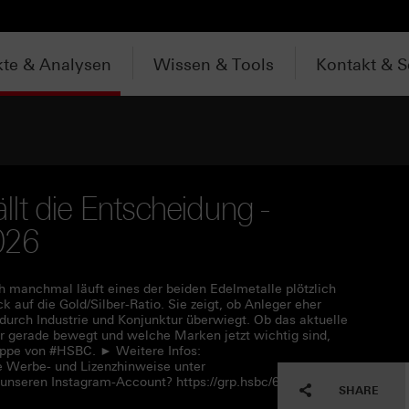
te & Analysen
Wissen & Tools
Kontakt & S
ällt die Entscheidung -
026
h manchmal läuft eines der beiden Edelmetalle plötzlich
ck auf die Gold/Silber-Ratio. Sie zeigt, ob Anleger eher
 durch Industrie und Konjunktur überwiegt. Ob das aktuelle
ber gerade bewegt und welche Marken jetzt wichtig sind,
üppe von #HSBC. ► Weitere Infos:
e Werbe- und Lizenzhinweise unter
 unseren Instagram-Account? https://grp.hsbc/6050q4HQC
SHARE