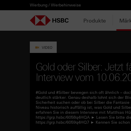
Werbung / Werbehinweise
PRODUKTE
MÄRKTE & ANALYSEN
WISSEN & TOOLS
KONTAKT & SERVICE
LÄNDERAUSWAHL
AUSGEWÄHLTE SEITEN
HEBELPRODUKTE
ANLAGEPRODUKTE
AKTUELLES
ANALYSEN
VIDEOS
WATCHLIST
WEBINARE
WISSEN
TOOLS
KONTAKT
SERVICE
DOWNLOADCENTER
HEBELPRODUKTE
ANALYSEN
WEBINARE
KONTAKT
Watchlist
Knock-out-Produkte
Aktien- / Indexanleihen
Neuemissionen
Daily Trading
Mediathek
Login / Zur Watchlist
Webinartermine
kostenlose eBooks
Aktien- / Indexanleihen Rechner
Kontaktformular
Wir über uns
Basisprospekte /
Deutschland
Produkte
Märk
Wertpapierbeschreibungen
ANLAGEPRODUKTE
VIDEOS
WISSEN
SERVICE
Basisprospekte
Optionsscheine
Bonus-Zertifikate
Anpassungen / Kündigungen
Marktbeobachtung
Daily Trading TV
Webinaraufzeichnungen
Akademie
HSBC Emissionstool
Praktikanten / Werkstudenten
Newsletter Abonnement
Österreich
Registrierungsformulare
AKTUELLES
WATCHLIST
TOOLS
DOWNLOADCENTER
Weitere Hebelprodukte
Discount-Zertifikate
Trading-Aktionen
Trendkompass
ntv-Zertifikate mit HSBC
Börsengurus
Open End Knock-out-Produkte
VIDEO
Rechner
Unvollständige
Verkaufsprospekte
Ausgestoppte Produkte
Express-Zertifikate
Intraday-Emissionen
Nachrichten
Zertifikate Aktuell mit HSBC
Rolltermine
Gold oder Silber: Jetzt f
Trendkompass
Interview vom 10.06.2
Intraday-Emissionen
Handverlesen
Zur Zeichnung
Newsletter-Abonnement
FAQs
Watchlist
#Gold und #Silber bewegen sich oft ähnlich – doc
deutlich stärker. Genau deshalb lohnt sich der Bli
Sicherheit suchen oder ob bei Silber die Fantasie
Niveau historisch auffällig ist, was Gold und Sil
erfahren Sie in diesem Interview mit Matthias H
https://grp.hsbc/6058q4HQA ► Lesen Sie bitte di
https://grp.hsbc/6059q4HQ7 ► Kennen Sie schon