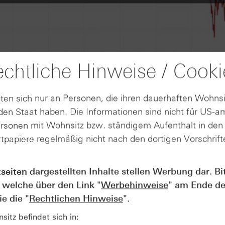
chtliche Hinweise / Cooki
ten sich nur an Personen, die ihren dauerhaften Wohnsi
en Staat haben. Die Informationen sind nicht für US-a
ersonen mit Wohnsitz bzw. ständigem Aufenthalt in de
tpapiere regelmäßig nicht nach den dortigen Vorschrifte
tseiten dargestellten Inhalte stellen Werbung dar. Bi
AUGUST
Der Blick ins Kleingedruckte: Koste
04
 welche über den Link "
Werbehinweise
" am Ende de
Kündigungen bei Derivaten - Webin
e die "
Rechtlichen Hinweise
".
vom 04.08.2026
itz befindet sich in: