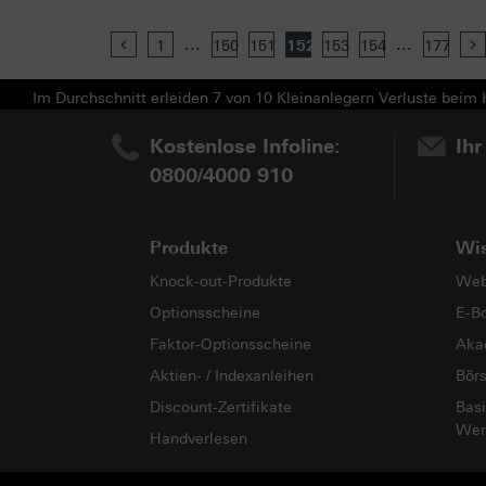
...
...
Previous
1
150
151
152
153
154
177
Im Durchschnitt erleiden 7 von 10 Kleinanlegern Verluste beim H
Kostenlose Infoline:
Ihr
0800/4000 910
Produkte
Wi
Knock-out-Produkte
Web
Optionsscheine
E-B
Faktor-Optionsscheine
Aka
Aktien- / Indexanleihen
Bör
Discount-Zertifikate
Basi
Wer
Handverlesen