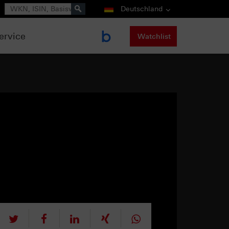
Suche
Deutschland
ervice
Watchlist
tweet
teilen
mitteilen
teilen
teilen