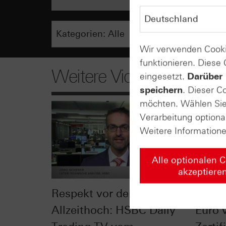
Wir verwenden Cooki
funktionieren. Diese
Weitere Videos
eingesetzt.
Darüber 
speichern
. Dieser C
möchten. Wählen Sie 
Verarbeitung optiona
Weitere Information
Alle optionalen 
akzeptiere
Respekt vor dem
Neura
Allzeithoch: HSBC Daily
Euro v