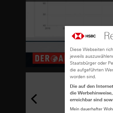
Re
Diese Webseiten rich
jeweils auszuwählend
Staatsbürger oder P
die aufgeführten Wer
worden sind.
Die auf den Interne
die Werbehinweise,
erreichbar sind sowi
Mein dauerhafter Wohns