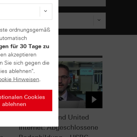
enste ordnungsgemäß
automatisch
gen für 30 Tage zu
sen akzeptieren
n Sie sich gegen die
ies ablehnen".
ookie Hinweisen
.
ptionalen Cookies
ablehnen
EUR / USD und United
Internet: Abgeschlossene