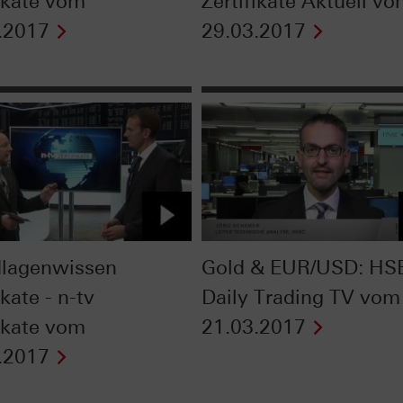
fikate vom
Zertifikate Aktuell v
.2017
29.03.2017
lagenwissen
Gold & EUR/USD: HS
ikate - n-tv
Daily Trading TV vom
fikate vom
21.03.2017
.2017