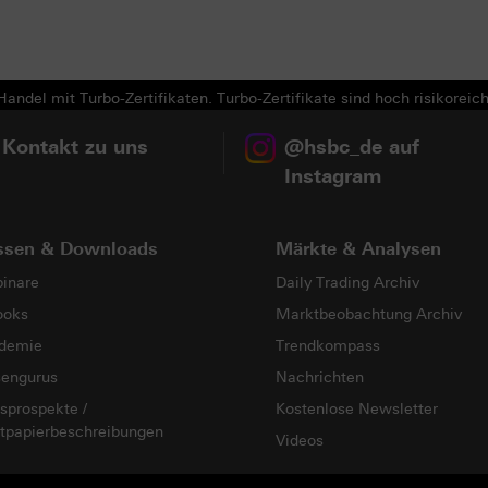
Next
andel mit Turbo-Zertifikaten. Turbo-Zertifikate sind hoch risikoreich
 Kontakt zu uns
@hsbc_de auf
Instagram
ssen & Downloads
Märkte & Analysen
inare
Daily Trading Archiv
ooks
Marktbeobachtung Archiv
demie
Trendkompass
sengurus
Nachrichten
sprospekte /
Kostenlose Newsletter
tpapierbeschreibungen
Videos