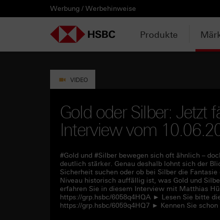
Werbung / Werbehinweise
PRODUKTE
MÄRKTE & ANALYSEN
WISSEN & TOOLS
KONTAKT & SERVICE
LÄNDERAUSWAHL
AUSGEWÄHLTE SEITEN
HEBELPRODUKTE
ANLAGEPRODUKTE
AKTUELLES
ANALYSEN
VIDEOS
WATCHLIST
WEBINARE
WISSEN
TOOLS
KONTAKT
SERVICE
DOWNLOADCENTER
HEBELPRODUKTE
ANALYSEN
WEBINARE
KONTAKT
Watchlist
Knock-out-Produkte
Aktien- / Indexanleihen
Neuemissionen
Daily Trading
Mediathek
Login / Zur Watchlist
Webinartermine
kostenlose eBooks
Aktien- / Indexanleihen Rechner
Kontaktformular
Wir über uns
Basisprospekte /
Deutschland
Produkte
Märk
Wertpapierbeschreibungen
ANLAGEPRODUKTE
VIDEOS
WISSEN
SERVICE
Basisprospekte
Optionsscheine
Bonus-Zertifikate
Anpassungen / Kündigungen
Marktbeobachtung
Daily Trading TV
Webinaraufzeichnungen
Akademie
HSBC Emissionstool
Praktikanten / Werkstudenten
Newsletter Abonnement
Österreich
Registrierungsformulare
AKTUELLES
WATCHLIST
TOOLS
DOWNLOADCENTER
Weitere Hebelprodukte
Discount-Zertifikate
Trading-Aktionen
Trendkompass
ntv-Zertifikate mit HSBC
Börsengurus
Open End Knock-out-Produkte
VIDEO
Rechner
Unvollständige
Verkaufsprospekte
Ausgestoppte Produkte
Express-Zertifikate
Intraday-Emissionen
Nachrichten
Zertifikate Aktuell mit HSBC
Rolltermine
Gold oder Silber: Jetzt f
Trendkompass
Interview vom 10.06.2
Intraday-Emissionen
Handverlesen
Zur Zeichnung
Newsletter-Abonnement
FAQs
Watchlist
#Gold und #Silber bewegen sich oft ähnlich – doc
deutlich stärker. Genau deshalb lohnt sich der Bli
Sicherheit suchen oder ob bei Silber die Fantasie
Niveau historisch auffällig ist, was Gold und Sil
erfahren Sie in diesem Interview mit Matthias H
https://grp.hsbc/6058q4HQA ► Lesen Sie bitte di
https://grp.hsbc/6059q4HQ7 ► Kennen Sie schon