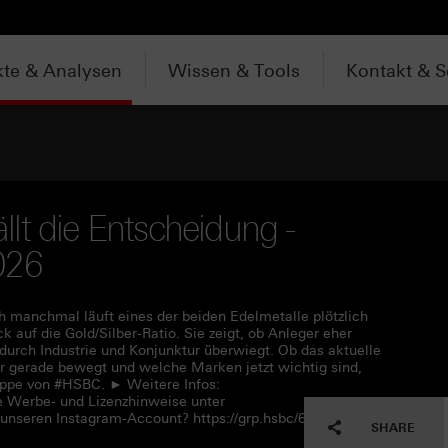
te & Analysen
Wissen & Tools
Kontakt & S
ällt die Entscheidung -
026
h manchmal läuft eines der beiden Edelmetalle plötzlich
ck auf die Gold/Silber-Ratio. Sie zeigt, ob Anleger eher
 durch Industrie und Konjunktur überwiegt. Ob das aktuelle
ber gerade bewegt und welche Marken jetzt wichtig sind,
üppe von #HSBC. ► Weitere Infos:
e Werbe- und Lizenzhinweise unter
 unseren Instagram-Account? https://grp.hsbc/6050q4HQC
SHARE