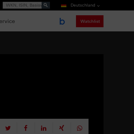
Suche
Deutschland
ervice
Watchlist
tweet
teilen
mitteilen
teilen
teilen