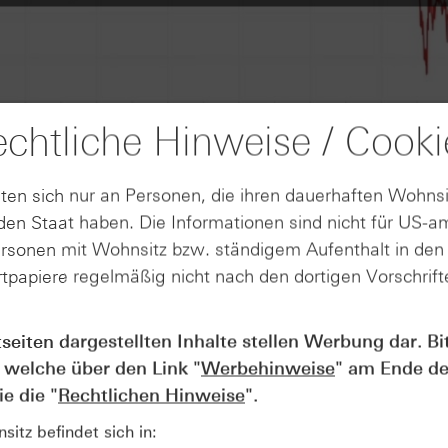
chtliche Hinweise / Cooki
ten sich nur an Personen, die ihren dauerhaften Wohnsi
en Staat haben. Die Informationen sind nicht für US-a
ersonen mit Wohnsitz bzw. ständigem Aufenthalt in de
tpapiere regelmäßig nicht nach den dortigen Vorschrifte
tseiten dargestellten Inhalte stellen Werbung dar. Bi
AUGUST
Der Blick ins Kleingedruckte: Koste
04
 welche über den Link "
Werbehinweise
" am Ende de
Kündigungen bei Derivaten - Webin
e die "
Rechtlichen Hinweise
".
vom 04.08.2026
itz befindet sich in: