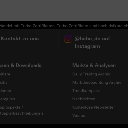
Next
andel mit Turbo-Zertifikaten. Turbo-Zertifikate sind hoch risikoreich
 Kontakt zu uns
@hsbc_de auf
Instagram
ssen & Downloads
Märkte & Analysen
inare
Daily Trading Archiv
ooks
Marktbeobachtung Archiv
demie
Trendkompass
sengurus
Nachrichten
sprospekte /
Kostenlose Newsletter
tpapierbeschreibungen
Videos