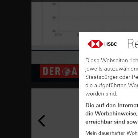
Re
Diese Webseiten rich
jeweils auszuwählend
Staatsbürger oder P
die aufgeführten Wer
worden sind.
Die auf den Interne
die Werbehinweise,
erreichbar sind sowi
Mein dauerhafter Wohns