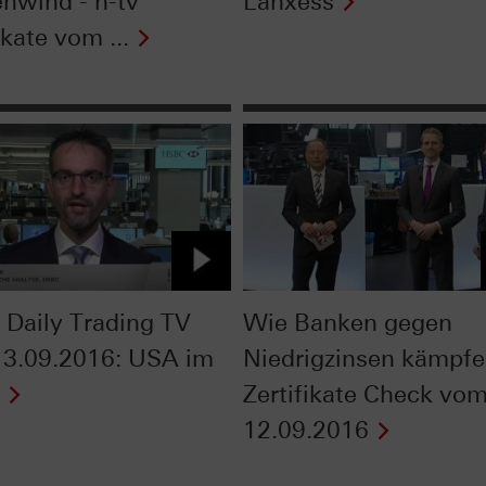
nwind - n-tv
Lanxess
ikate vom ...
Daily Trading TV
Wie Banken gegen
3.09.2016: USA im
Niedrigzinsen kämpfe
Zertifikate Check vo
12.09.2016