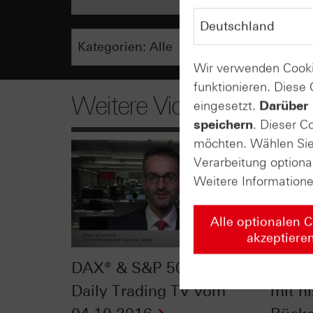
Wir verwenden Cooki
funktionieren. Diese
Weitere Videos
eingesetzt.
Darüber 
speichern
. Dieser C
möchten. Wählen Sie 
Verarbeitung optiona
Weitere Information
Alle optionalen 
akzeptiere
DAX® & S&P 500®: HSBC
Endli
Daily Trading TV vom
mit h