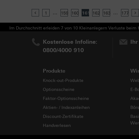
...
...
Previous
1
159
160
161
162
163
177
Im Durchschnitt erleiden 7 von 10 Kleinanlegern Verluste beim H
Kostenlose Infoline:
Ihr
0800/4000 910
Produkte
Wi
Knock-out-Produkte
Web
Optionsscheine
E-B
Faktor-Optionsscheine
Aka
Aktien- / Indexanleihen
Bör
Discount-Zertifikate
Basi
Wer
Handverlesen