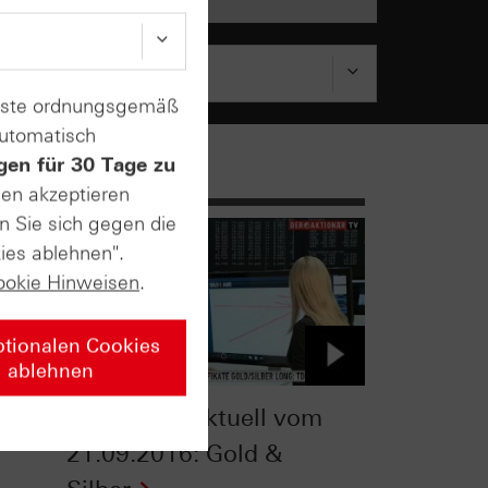
enste ordnungsgemäß
automatisch
gen für 30 Tage zu
sen akzeptieren
n Sie sich gegen die
ies ablehnen".
ookie Hinweisen
.
ptionalen Cookies
ablehnen
TV
Zertifikate Aktuell vom
21.09.2016: Gold &