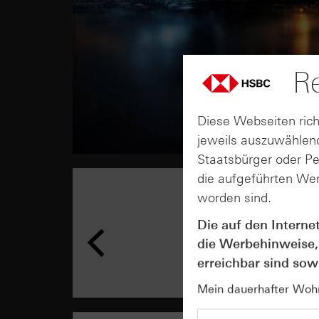
Re
Diese Webseiten rich
jeweils auszuwählend
Staatsbürger oder P
die aufgeführten Wer
worden sind.
Die auf den Interne
die Werbehinweise,
erreichbar sind sowi
Mein dauerhafter Wohns