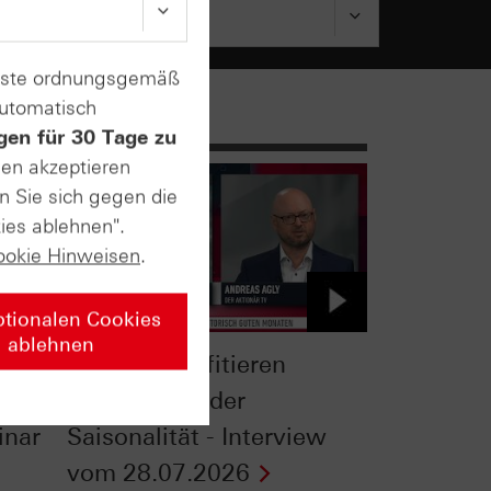
enste ordnungsgemäß
automatisch
gen für 30 Tage zu
sen akzeptieren
n Sie sich gegen die
ies ablehnen".
ookie Hinweisen
.
ptionalen Cookies
ablehnen
Gold: So profitieren
Anleger von der
inar
Saisonalität - Interview
vom 28.07.2026