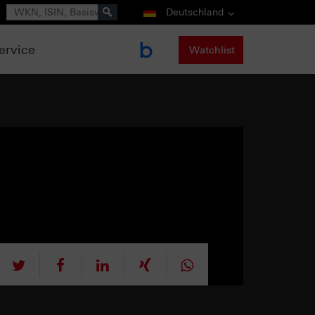
Suche
Deutschland
ervice
Watchlist
tweet
teilen
mitteilen
teilen
teilen