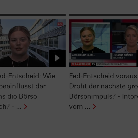
ed-Entscheid: Wie
Fed-Entscheid voraus
beeinflusst der
Droht der nächste gr
ns die Börse
Börsenimpuls? - Inte
ch? - ...
vom ...