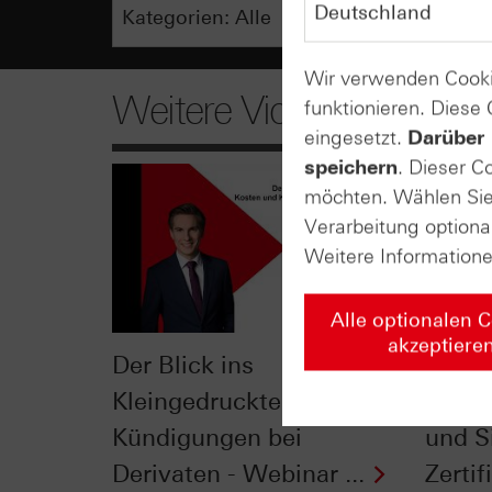
Wir verwenden Cooki
Weitere Videos
funktionieren. Diese
eingesetzt.
Darüber 
speichern
. Dieser C
möchten. Wählen Sie 
Verarbeitung optiona
Weitere Information
Alle optionalen 
akzeptiere
Der Blick ins
Der Ei
Kleingedruckte: Kosten &
Jahre
Kündigungen bei
und Si
Derivaten - Webinar ...
Zertifi