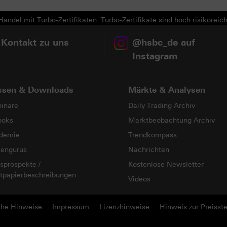
andel mit Turbo-Zertifikaten. Turbo-Zertifikate sind hoch risikoreich
 Kontakt zu uns
@hsbc_de auf
Instagram
ssen & Downloads
Märkte & Analysen
inare
Daily Trading Archiv
ooks
Marktbeobachtung Archiv
demie
Trendkompass
sengurus
Nachrichten
sprospekte /
Kostenlose Newsletter
tpapierbeschreibungen
Videos
che Hinweise
Impressum
Lizenzhinweise
Hinweis zur Preisste