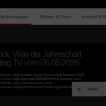
te & Analysen
Wissen & Tools
Kontakt & S
ck: Was der Jahreschart
ading TV vom 05.05.2026
alysiert Jörg Scherer, Leiter Technische Analyse HSBC
 unter https://grp.hsbc/6054RHNn8 ►Weitere Infos:
e Werbe- und Lizenzhinweise unter
unseren Instagram-Account? https://grp.hsbc/6057RHNn1
SHARE