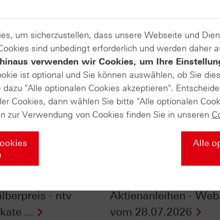
es, um sicherzustellen, dass unsere Webseite und Di
 Cookies sind unbedingt erforderlich und werden daher 
hinaus verwenden wir Cookies, um Ihre Einstellun
ookie ist optional und Sie können auswählen, ob Sie die
dazu "Alle optionalen Cookies akzeptieren". Entscheide
ler Cookies, dann wählen Sie bitte "Alle optionalen Cook
en zur Verwendung von Cookies finden Sie in unseren
C
Cookies
Alle o
n
nfluss der
Checkliste - Zinsen
szeiten auf Gold-
sichern mit
lberpreis - ntv
Aktienanleihen - Web
kate ...
vom 28.07.2026