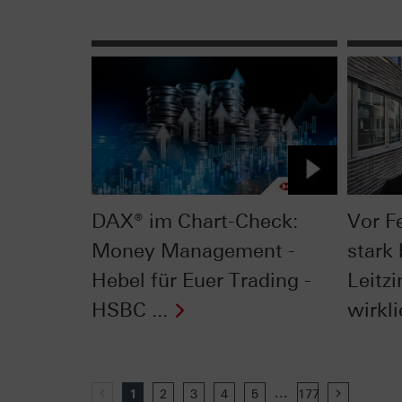
DAX® im Chart-Check:
Vor F
Money Management -
stark 
Hebel für Euer Trading -
Leitzi
HSBC ...
wirkli
...
Previous
1
2
3
4
5
177
Next