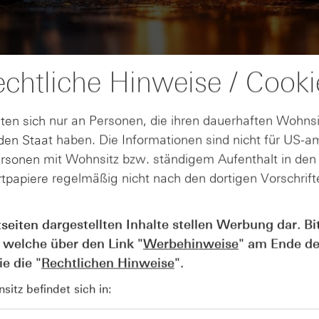
chtliche Hinweise / Cooki
ten sich nur an Personen, die ihren dauerhaften Wohnsi
en Staat haben. Die Informationen sind nicht für US-a
ersonen mit Wohnsitz bzw. ständigem Aufenthalt in de
tpapiere regelmäßig nicht nach den dortigen Vorschrifte
AUGUST
Der Blick ins Kleingedruckte: Koste
04
tseiten dargestellten Inhalte stellen Werbung dar. Bi
Kündigungen bei Derivaten - Webin
 welche über den Link "
Werbehinweise
" am Ende de
vom 04.08.2026
e die "
Rechtlichen Hinweise
".
itz befindet sich in: