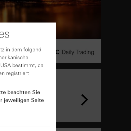
es
tz in dem folgend
merikanische
n USA bestimmt, da
n registriert
n &
tte beachten Sie
ar
r jeweiligen Seite