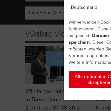
Wir verwenden Cooki
funktionieren. Diese
Weitere Videos
eingesetzt.
Darüber 
speichern
. Dieser C
möchten. Wählen Sie 
Verarbeitung optiona
Weitere Information
Alle optionalen 
akzeptiere
Wie lange bleibt der DAX®
Der Bl
in Rekordlaune? - ntv
Klein
Zertifikate 07.08.26
Kündi