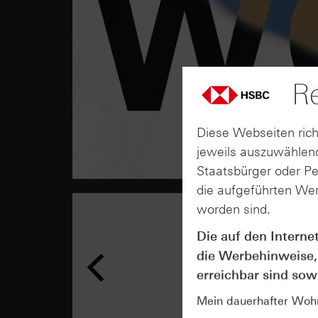
Re
Diese Webseiten rich
jeweils auszuwählend
Staatsbürger oder P
die aufgeführten Wer
worden sind.
Die auf den Interne
die Werbehinweise,
erreichbar sind sowi
Mein dauerhafter Wohns