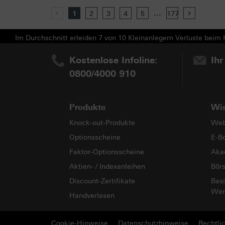
...
Previous
1
2
3
4
5
177
Next
Im Durchschnitt erleiden 7 von 10 Kleinanlegern Verluste beim H
Kostenlose Infoline:
Ihr
0800/4000 910
Produkte
Wi
Knock-out-Produkte
Web
Optionsscheine
E-B
Faktor-Optionsscheine
Aka
Aktien- / Indexanleihen
Bör
Discount-Zertifikate
Basi
Wer
Handverlesen
Cookie-Hinweise
Datenschutzhinweise
Rechtli