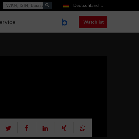
Suche
Deutschland
ervice
Watchlist
tweet
teilen
mitteilen
teilen
teilen