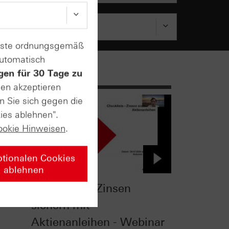
enste ordnungsgemäß
automatisch
gen für 30 Tage zu
sen akzeptieren
n Sie sich gegen die
ies ablehnen".
ookie Hinweisen
.
ptionalen Cookies
ablehnen
Checkliste - Zinsen
-
sichern mit
Aktienanleihen - Webinar