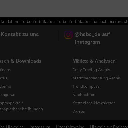
andel mit Turbo-Zertifikaten. Turbo-Zertifikate sind hoch risikoreich
 Kontakt zu uns
@hsbc_de auf
Instagram
ssen & Downloads
Märkte & Analysen
inare
Daily Trading Archiv
ooks
Marktbeobachtung Archiv
demie
Trendkompass
sengurus
Nachrichten
sprospekte /
Kostenlose Newsletter
tpapierbeschreibungen
Videos
che Hinweise
Impressum
Lizenzhinweise
Hinweis zur Preisste