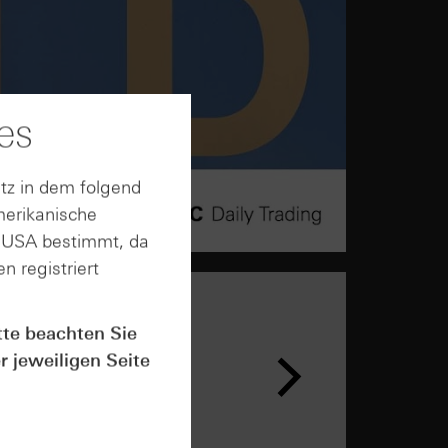
es
tz in dem folgend
merikanische
n USA bestimmt, da
n registriert
tte beachten Sie
r jeweiligen Seite