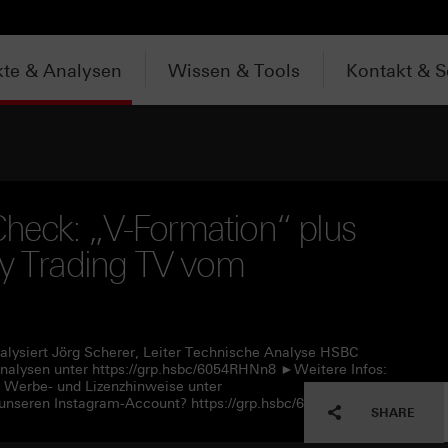
te & Analysen
Wissen & Tools
Kontakt & S
heck: „V-Formation“ plus
ly Trading TV vom
alysiert Jörg Scherer, Leiter Technische Analyse HSBC
alysen unter https://grp.hsbc/6054RHNn8 ►Weitere Infos:
e Werbe- und Lizenzhinweise unter
unseren Instagram-Account? https://grp.hsbc/6057RHNn1
SHARE