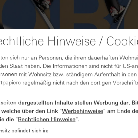
chtliche Hinweise / Cooki
ten sich nur an Personen, die ihren dauerhaften Wohnsi
en Staat haben. Die Informationen sind nicht für US-a
ersonen mit Wohnsitz bzw. ständigem Aufenthalt in de
tpapiere regelmäßig nicht nach den dortigen Vorschrifte
AUGUST
tseiten dargestellten Inhalte stellen Werbung dar. Bi
Wie lange bleibt der DAX® in
07
 welche über den Link "
Werbehinweise
" am Ende de
Rekordlaune? - ntv Zertifikate
07.08.26
e die "
Rechtlichen Hinweise
".
itz befindet sich in: