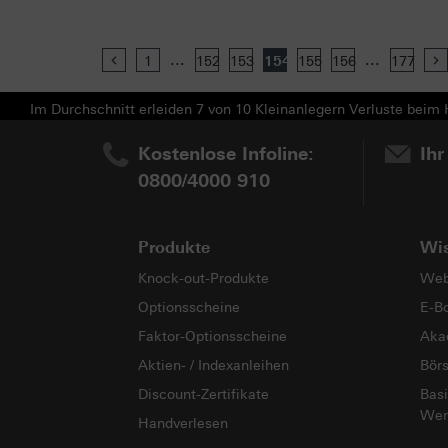
...
...
Previous
1
152
153
154
155
156
177
Im Durchschnitt erleiden 7 von 10 Kleinanlegern Verluste beim H
Kostenlose Infoline:
Ihr
0800/4000 910
Produkte
Wi
Knock-out-Produkte
Web
Optionsscheine
E-B
Faktor-Optionsscheine
Aka
Aktien- / Indexanleihen
Bör
Discount-Zertifikate
Basi
Wer
Handverlesen