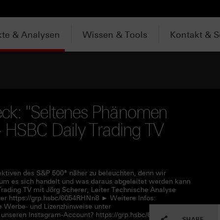
te & Analysen
Wissen & Tools
Kontakt & S
ck: "Seltenes Phänomen
- HSBC Daily Trading TV
pektiven des S&P 500® näher zu beleuchten, denn wir
m es sich handelt und was daraus abgeleitet werden kann
rading TV mit Jörg Scherer, Leiter Technische Analyse
r https://grp.hsbc/6054RHNn8 ► Weitere Infos:
e Werbe- und Lizenzhinweise unter
 unseren Instagram-Account? https://grp.hsbc/6057RHNn1
SHARE