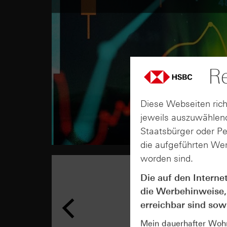
Re
Diese Webseiten rich
jeweils auszuwählend
Staatsbürger oder P
die aufgeführten Wer
worden sind.
Die auf den Interne
die Werbehinweise,
erreichbar sind sowi
Mein dauerhafter Wohns