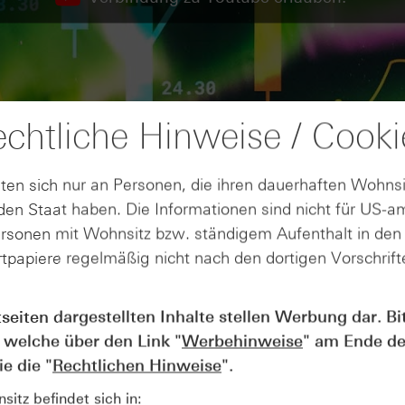
chtliche Hinweise / Cooki
ten sich nur an Personen, die ihren dauerhaften Wohnsi
en Staat haben. Die Informationen sind nicht für US-a
ersonen mit Wohnsitz bzw. ständigem Aufenthalt in de
tpapiere regelmäßig nicht nach den dortigen Vorschrifte
tseiten dargestellten Inhalte stellen Werbung dar. Bi
AUGUST
 welche über den Link "
Werbehinweise
" am Ende de
Der Blick ins Kleingedruckte: Koste
04
Kündigungen bei Derivaten - Webin
e die "
Rechtlichen Hinweise
".
vom 04.08.2026
itz befindet sich in: