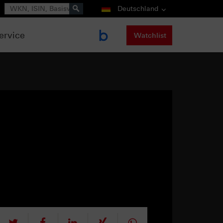
Suche
Deutschland
ervice
Watchlist
tweet
teilen
mitteilen
teilen
teilen