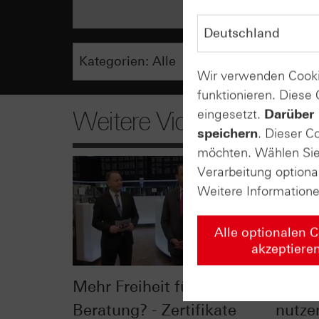
Wir verwenden Cooki
funktionieren. Diese
eingesetzt.
Darüber 
Weitere Videos
speichern
. Dieser C
möchten. Wählen Sie 
Verarbeitung optiona
Weitere Information
Alle optionalen 
akzeptiere
Mehr Freiheit für die
Beim 
Beratung? - Zertifikate
nutzen