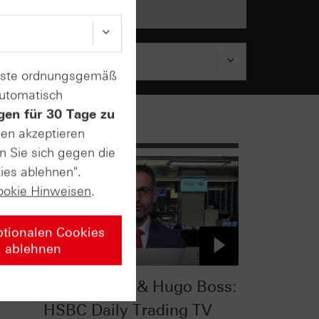
enste ordnungsgemäß
automatisch
gen für 30 Tage zu
sen akzeptieren
n Sie sich gegen die
ies ablehnen".
ookie Hinweisen
.
ptionalen Cookies
ablehnen
s
MSCI World & Hugo Boss:
HSBC Daily Trading TV