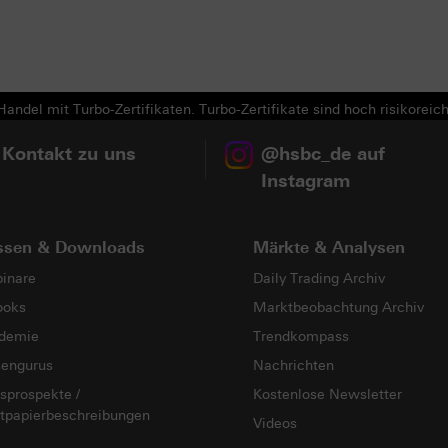
Next
andel mit Turbo-Zertifikaten. Turbo-Zertifikate sind hoch risikoreich
 Kontakt zu uns
@hsbc_de auf
Instagram
ssen & Downloads
Märkte & Analysen
inare
Daily Trading Archiv
ooks
Marktbeobachtung Archiv
demie
Trendkompass
sengurus
Nachrichten
sprospekte /
Kostenlose Newsletter
tpapierbeschreibungen
Videos