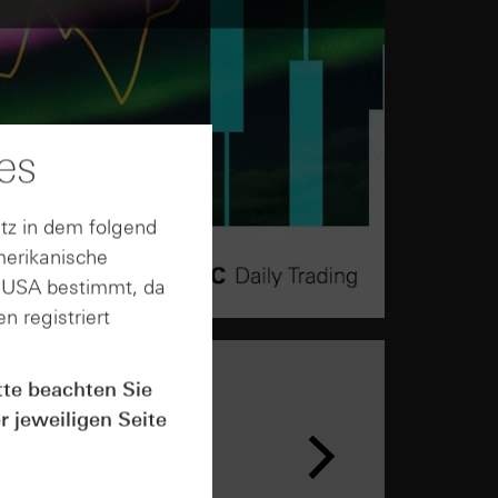
es
tz in dem folgend
merikanische
n USA bestimmt, da
n registriert
tte beachten Sie
r jeweiligen Seite
n &
ar