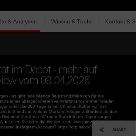
te & Analysen
Wissen & Tools
Kontakt & S
tät im Depot - mehr auf
terview vom 09.04.2026
rgen - es gibt jede Menge Belastungsfaktoren für die
trotz eines übergeordneten Aufwärtstrends immer wieder
gar unter die 200-Tage-Linie. Christian Köker von der
 darstellt und auf welche Marken Anleger außerdem achten
 Discount-Zertifikat für mehr Stabilität im Depot sorgen
A ►Lesen Sie bitte die Werbe- und Lizenzhinweise unter
unseren Instagram-Account? https://grp.hsbc/6050q4HQC
SHARE