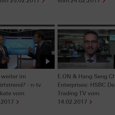
vom 25.02.2017
vom 24.02.2017
 weiter im
E.ON & Hang Seng Ch
rtstrend? - n-tv
Enterprises: HSBC Da
fikate vom
Trading TV vom
.2017
14.02.2017