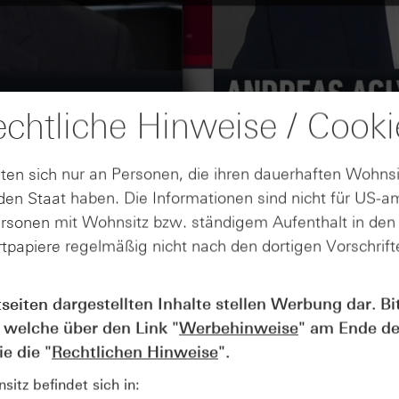
chtliche Hinweise / Cooki
ten sich nur an Personen, die ihren dauerhaften Wohnsi
en Staat haben. Die Informationen sind nicht für US-a
ersonen mit Wohnsitz bzw. ständigem Aufenthalt in de
tpapiere regelmäßig nicht nach den dortigen Vorschrifte
tseiten dargestellten Inhalte stellen Werbung dar. Bi
AUGUST
Wie lange bleibt der DAX® in
07
 welche über den Link "
Werbehinweise
" am Ende de
Rekordlaune? - ntv Zertifikate
e die "
Rechtlichen Hinweise
".
07.08.26
itz befindet sich in: