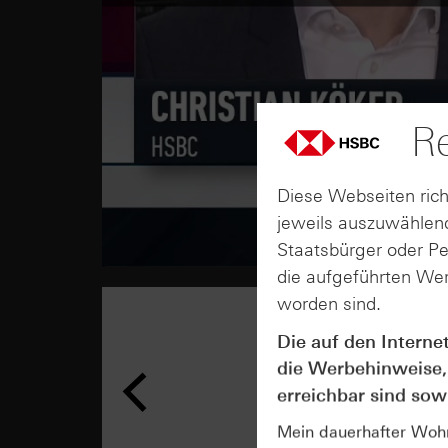
Re
Diese Webseiten rich
jeweils auszuwählend
Staatsbürger oder P
die aufgeführten Wer
worden sind.
Die auf den Interne
die Werbehinweise,
erreichbar sind sowi
Mein dauerhafter Wohns