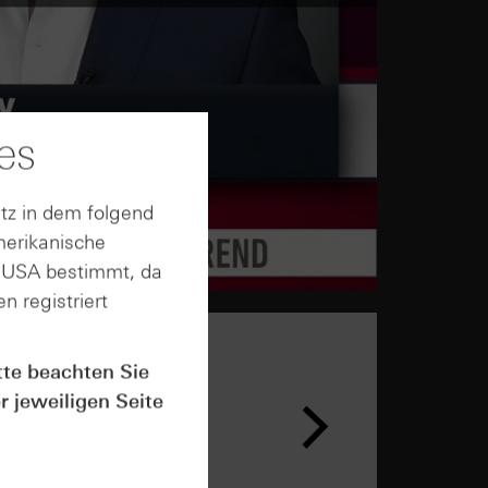
es
tz in dem folgend
merikanische
n USA bestimmt, da
n registriert
tte beachten Sie
r jeweiligen Seite