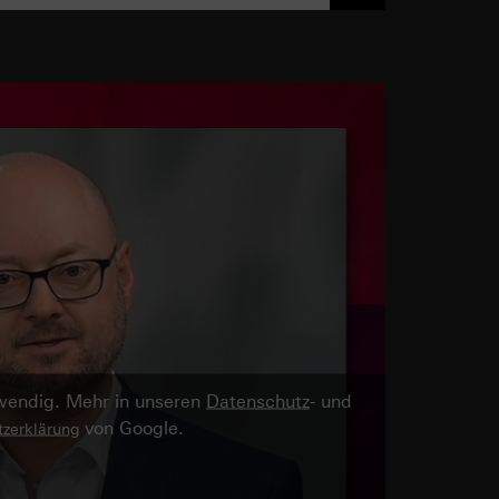
twendig. Mehr in unseren
Datenschutz
- und
von Google.
zerklärung