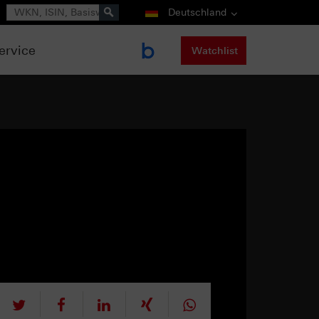
Suche
Deutschland
ervice
Watchlist
tweet
teilen
mitteilen
teilen
teilen