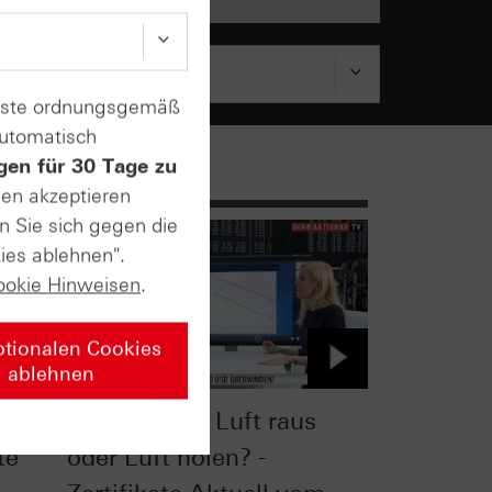
enste ordnungsgemäß
automatisch
gen für 30 Tage zu
sen akzeptieren
n Sie sich gegen die
ies ablehnen".
ookie Hinweisen
.
ptionalen Cookies
ablehnen
urbo
Gold aktuell: Luft raus
te
oder Luft holen? -