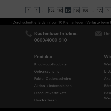
...
...
Previous
1
152
153
154
155
156
177
Im Durchschnitt erleiden 7 von 10 Kleinanlegern Verluste beim H
Kostenlose Infoline:
Ihr
0800/4000 910
Produkte
Wi
Knock-out-Produkte
Web
Optionsscheine
E-B
Faktor-Optionsscheine
Aka
Aktien- / Indexanleihen
Bör
Discount-Zertifikate
Basi
Wer
Handverlesen