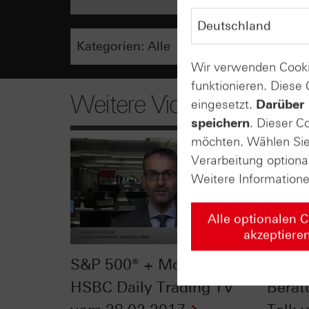
Wir verwenden Cooki
funktionieren. Diese
Weitere Videos
eingesetzt.
Darüber 
speichern
. Dieser C
möchten. Wählen Sie 
Verarbeitung optiona
Weitere Information
Alle optionalen 
akzeptiere
S&P 500® + MorphoSys:
Mehr F
HSBC Daily Trading TV
Beratu