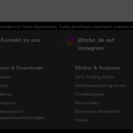
Next
andel mit Turbo-Zertifikaten. Turbo-Zertifikate sind hoch risikoreich
 Kontakt zu uns
@hsbc_de auf
Instagram
ssen & Downloads
Märkte & Analysen
inare
Daily Trading Archiv
ooks
Marktbeobachtung Archiv
demie
Trendkompass
sengurus
Nachrichten
sprospekte /
Kostenlose Newsletter
tpapierbeschreibungen
Videos