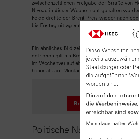
zwischenzeitlichen Freigabe der Straße von Ho
Niveau in dieser Woche nicht gehalten werd
Folge drehte der Brent-Preis wieder nach o
bis Freitagmittag entspricht das einem Plus 
Re
Ein ähnliches Bild zeigte sich beim US-Öl WT
Diese Webseiten rich
getrieben gilt als Brent, fiel der Preis am ve
jeweils auszuwählend
im Wochenverlauf ebenfalls deutlich zu. Am F
Staatsbürger oder P
höher als am Montagmorgen.
die aufgeführten Wer
worden sind.
Die auf den Interne
Brent Crude Future
die Werbehinweise,
erreichbar sind sowi
Mein dauerhafter Wohns
Politische Nachrichten und 