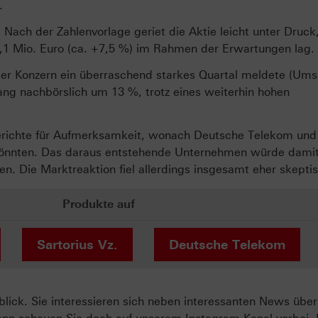
.
s: Nach der Zahlenvorlage geriet die Aktie leicht unter Druck
,1 Mio. Euro (ca. +7,5 %) im Rahmen der Erwartungen lag.
der Konzern ein überraschend starkes Quartal meldete (Ums
ng nachbörslich um 13 %, trotz eines weiterhin hohen
erichte für Aufmerksamkeit, wonach Deutsche Telekom und
 könnten. Das daraus entstehende Unternehmen würde damit
n. Die Marktreaktion fiel allerdings insgesamt eher skepti
Produkte auf
Sartorius Vz.
Deutsche Telekom
ck. Sie interessieren sich neben interessanten News über