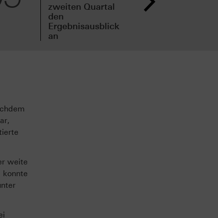
zweiten Quartal
zwe
den
vor
Ergebnisausblick
an
Nachdem
ar,
ierte
er weite
, konnte
unter
ei