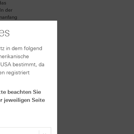
das
In der
enanfang
es
itisch
tz in dem folgend
nd legte
merikanische
d 9 %
n USA bestimmt, da
n registriert
tte beachten Sie
r jeweiligen Seite