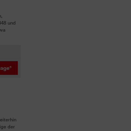
n,
848 und
twa
rage®
iterhin
lge der