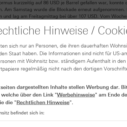
rmus kurzzeitig auf 86 USD je Barrel gefallen war, konnte 
en. Am Samstag wurde die Blockade erneut aufgenommen. 
ben und lag am Freitagmittag bei über 107 USD. Vom Woch
von mehr als 9%.
chtliche Hinweise / Cooki
I Crude: Obwohl WTI üblicherweise als weniger stark geopol
ten sich nur an Personen, die ihren dauerhaften Wohnsi
rgangenen Freitag zwischenzeitlich auf 80,56 USD je Barrel u
en Staat haben. Die Informationen sind nicht für US-a
reitagmittag notierte WTI zeitweise bei über 97 USD – run
ersonen mit Wohnsitz bzw. ständigem Aufenthalt in de
tpapiere regelmäßig nicht nach den dortigen Vorschrifte
Produkte auf
tseiten dargestellten Inhalte stellen Werbung dar. Bi
WTI Crude Future
 welche über den Link "
Werbehinweise
" am Ende de
e die "
Rechtlichen Hinweise
".
itz befindet sich in:
zentrale konjunkturelle Ereignisse