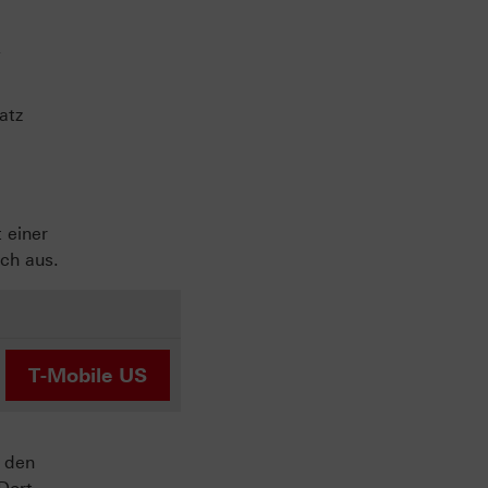
,
atz
 einer
sch aus.
T-Mobile US
 den