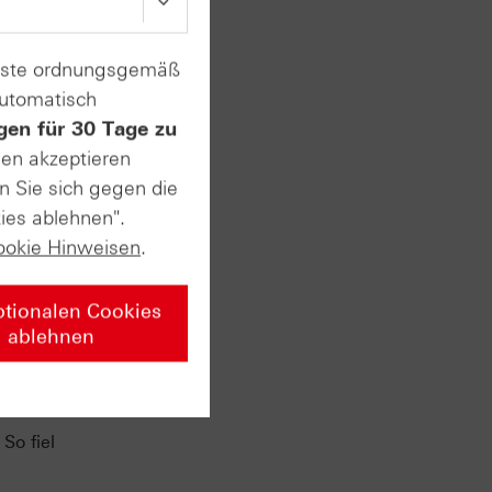
enste ordnungsgemäß
ent
tere
automatisch
d dem
gen für 30 Tage zu
sen akzeptieren
n Sie sich gegen die
ies ablehnen".
r das
ookie Hinweisen
.
 auch
ptionalen Cookies
h
ablehnen
So fiel