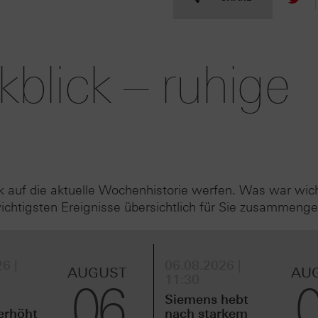
lick – ruhige
k auf die aktuelle Wochenhistorie werfen. Was war wic
htigsten Ereignisse übersichtlich für Sie zusammenge
6 |
06.08.2026 |
AUGUST
AU
11:30
06
Siemens hebt
erhöht
nach starkem