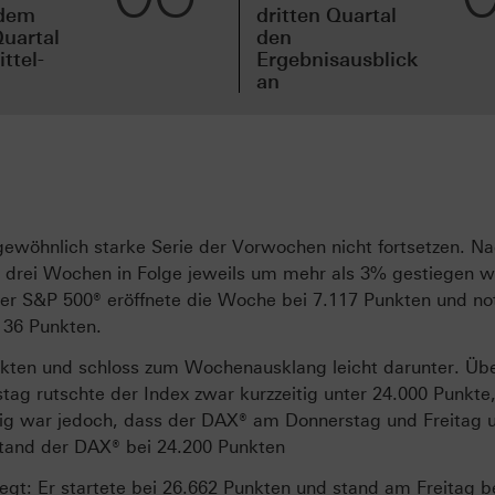
idem
dritten Quartal
uartal
den
ttel-
Ergebnisausblick
an
gewöhnlich starke Serie der Vorwochen nicht fortsetzen. 
40 drei Wochen in Folge jeweils um mehr als 3% gestiegen w
Der S&P 500® eröffnete die Woche bei 7.117 Punkten und not
136 Punkten.
kten und schloss zum Wochenausklang leicht darunter. Üb
tag rutschte der Index zwar kurzzeitig unter 24.000 Punkte
llig war jedoch, dass der DAX® am Donnerstag und Freitag 
 stand der DAX® bei 24.200 Punkten
gt: Er startete bei 26.662 Punkten und stand am Freitag b