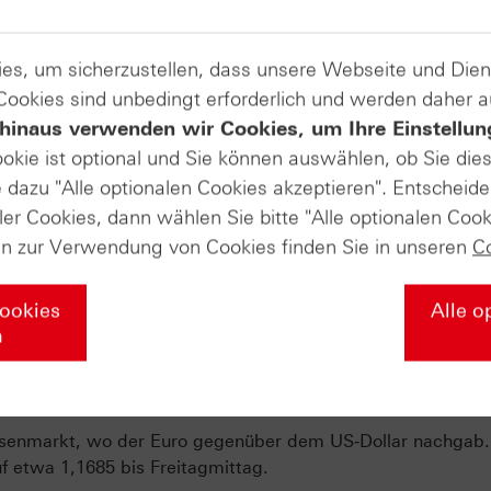
es, um sicherzustellen, dass unsere Webseite und Di
ch in dieser Woche ein wichtiger Rahmenfaktor. US‑Präsid
ende Feuerpause mit dem Iran auf unbestimmte Zeit, um wei
 Cookies sind unbedingt erforderlich und werden daher 
 auch die aktuelle, brüchige Waffenruhe zwischen Israel un
hinaus verwenden wir Cookies, um Ihre Einstellun
ookie ist optional und Sie können auswählen, ob Sie die
dazu "Alle optionalen Cookies akzeptieren". Entscheide
ler Cookies, dann wählen Sie bitte "Alle optionalen Cook
he gemischte Signale: Der Einkaufsmanagerindex (EMI) fü
en zur Verwendung von Cookies finden Sie in unseren
C
 am Donnerstag von 51,6 im März auf 52,2, während in
m Mittwoch auf 3,3 % anzog. Dies ist laut mehreren Angaben
en. In Deutschland fiel der ifo‑Geschäftsklimaindex auf den
Cookies
Alle o
men sowohl die aktuelle Lage als auch den Ausblick deutlic
n
visenmarkt, wo der Euro gegenüber dem US‑Dollar nachgab. 
 etwa 1,1685 bis Freitagmittag.