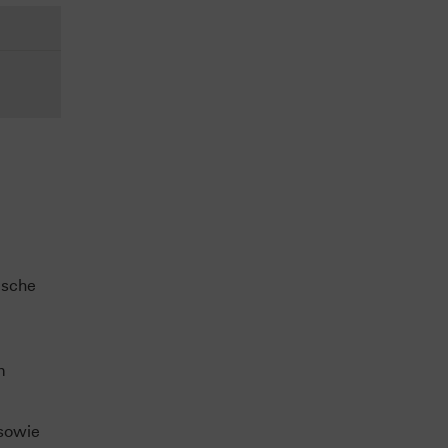
ische
m
sowie