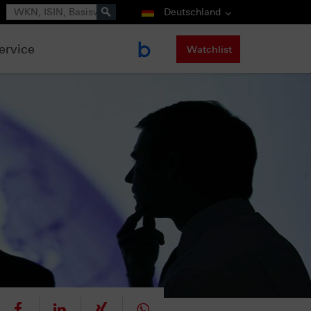
Suche
Deutschland
ervice
Watchlist
eet
teilen
mitteilen
teilen
teilen