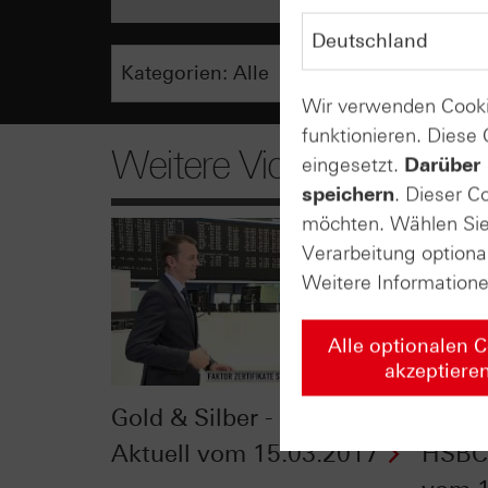
Wir verwenden Cooki
funktionieren. Diese
Weitere Videos
eingesetzt.
Darüber 
speichern
. Dieser C
möchten. Wählen Sie 
Verarbeitung optiona
Weitere Information
Alle optionalen 
akzeptiere
Gold & Silber - Zertifikate
Nikke
Aktuell vom 15.03.2017
HSBC 