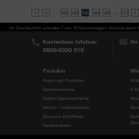
...
...
Previous
1
151
152
153
154
155
177
Im Durchschnitt erleiden 7 von 10 Kleinanlegern Verluste beim H
Kostenlose Infoline:
Ihr
0800/4000 910
Produkte
Wi
Knock-out-Produkte
Web
Optionsscheine
E-B
Faktor-Optionsscheine
Aka
Aktien- / Indexanleihen
Bör
Discount-Zertifikate
Basi
Wer
Handverlesen