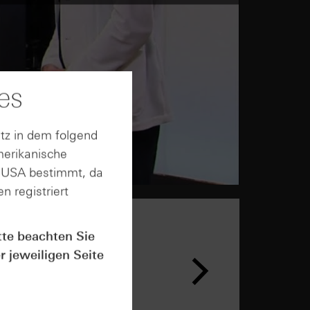
es
tz in dem folgend
merikanische
n USA bestimmt, da
n registriert
tte beachten Sie
n &
r jeweiligen Seite
ar