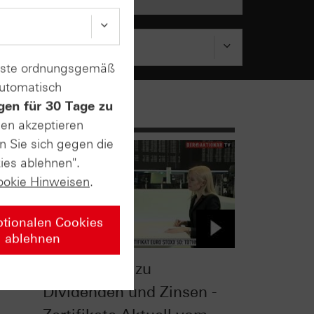
enste ordnungsgemäß
automatisch
gen für 30 Tage zu
sen akzeptieren
n Sie sich gegen die
ies ablehnen".
ookie Hinweisen
.
ptionalen Cookies
ablehnen
Alternativen zu
Dividenden und Zinsen -