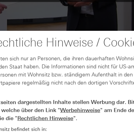
chtliche Hinweise / Cooki
ten sich nur an Personen, die ihren dauerhaften Wohnsi
en Staat haben. Die Informationen sind nicht für US-a
ersonen mit Wohnsitz bzw. ständigem Aufenthalt in de
tpapiere regelmäßig nicht nach den dortigen Vorschrifte
tseiten dargestellten Inhalte stellen Werbung dar. Bi
AUGUST
Der Blick ins Kleingedruckte: Koste
04
 welche über den Link "
Werbehinweise
" am Ende de
Kündigungen bei Derivaten - Webin
e die "
Rechtlichen Hinweise
".
vom 04.08.2026
itz befindet sich in: