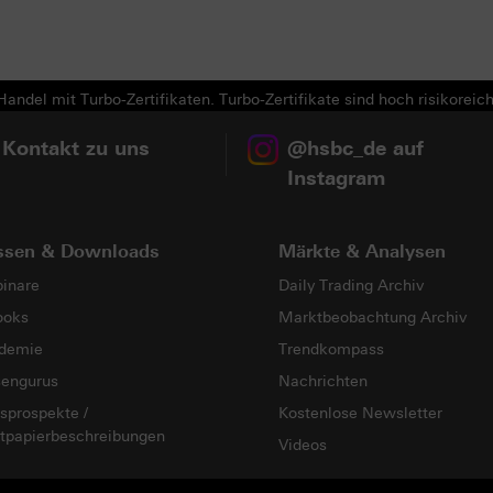
Next
andel mit Turbo-Zertifikaten. Turbo-Zertifikate sind hoch risikoreich
 Kontakt zu uns
@hsbc_de auf
Instagram
ssen & Downloads
Märkte & Analysen
inare
Daily Trading Archiv
ooks
Marktbeobachtung Archiv
demie
Trendkompass
sengurus
Nachrichten
sprospekte /
Kostenlose Newsletter
tpapierbeschreibungen
Videos