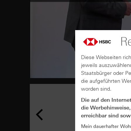
Re
Diese Webseiten rich
jeweils auszuwählend
Staatsbürger oder P
die aufgeführten Wer
worden sind.
Die auf den Interne
die Werbehinweise,
erreichbar sind sowi
Mein dauerhafter Wohns