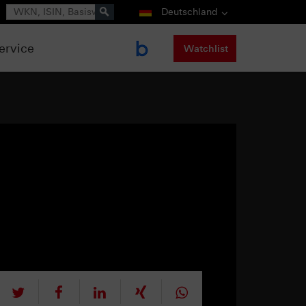
Suche
Deutschland
ervice
Watchlist
tweet
teilen
mitteilen
teilen
teilen