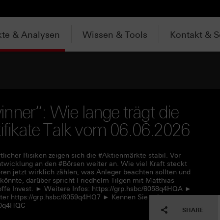
te & Analysen
Wissen & Tools
Kontakt & S
nner“: Wie lange trägt die
tifikate Talk vom 06.06.2026
tlicher Risiken zeigen sich die #Aktienmärkte stabil. Vor
twicklung an den #Börsen weiter an. Wie viel Kraft steckt
en jetzt wirklich zählen, was Anleger beachten sollten und
önnte, darüber spricht Friedhelm Tilgen mit Matthias
ffe Invest. ► Weitere Infos: https://grp.hsbc/6058q4HQA ►
nter https://grp.hsbc/6059q4HQ7 ► Kennen Sie schon
050q4HQC
SHARE