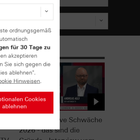
enste ordnungsgemäß
automatisch
gen für 30 Tage zu
sen akzeptieren
n Sie sich gegen die
ies ablehnen".
ookie Hinweisen
.
ptionalen Cookies
ablehnen
heck:
DAX®: Relative Schwäche
2026 - das sind die