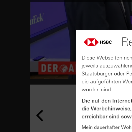
Re
Diese Webseiten rich
jeweils auszuwählend
Staatsbürger oder P
die aufgeführten Wer
worden sind.
Die auf den Interne
die Werbehinweise,
erreichbar sind sowi
Mein dauerhafter Wohns