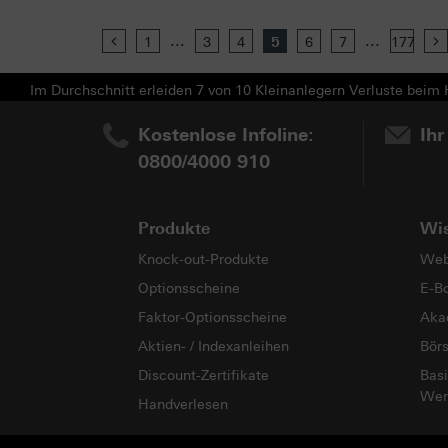
...
...
Previous
1
3
4
5
6
7
177
Im Durchschnitt erleiden 7 von 10 Kleinanlegern Verluste beim H
Kostenlose Infoline:
Ihr
0800/4000 910
Produkte
Wi
Knock-out-Produkte
Web
Optionsscheine
E-B
Faktor-Optionsscheine
Aka
Aktien- / Indexanleihen
Bör
Discount-Zertifikate
Basi
Wer
Handverlesen