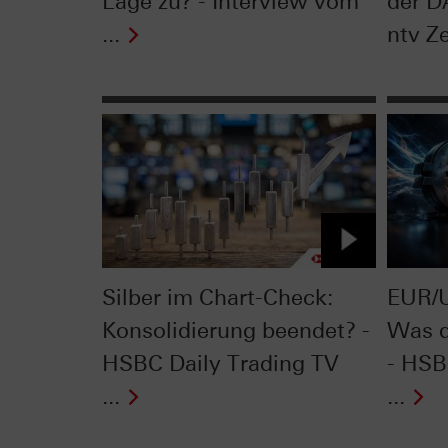
Lage zu? - Interview vom
der D
...
ntv Ze
Silber im Chart-Check:
EUR/U
Konsolidierung beendet? -
Was d
HSBC Daily Trading TV
- HSB
...
...