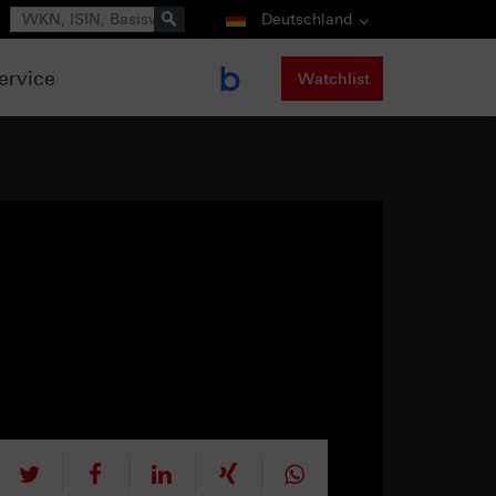
Suche
Deutschland
ervice
Watchlist
tweet
teilen
mitteilen
teilen
teilen