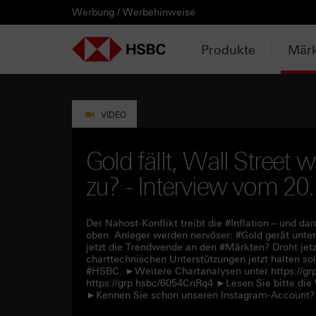
Werbung / Werbehinweise
PRODUKTE
MÄRKTE & ANALYSEN
WISSEN & TOOLS
KONTAKT & SERVICE
LÄNDERAUSWAHL
AUSGEWÄHLTE SEITEN
HEBELPRODUKTE
ANLAGEPRODUKTE
AKTUELLES
ANALYSEN
VIDEOS
WATCHLIST
WEBINARE
WISSEN
TOOLS
KONTAKT
SERVICE
DOWNLOADCENTER
HEBELPRODUKTE
ANALYSEN
WEBINARE
KONTAKT
Watchlist
Knock-out-Produkte
Aktien- / Indexanleihen
Neuemissionen
Daily Trading
Mediathek
Login / Zur Watchlist
Webinartermine
kostenlose eBooks
Aktien- / Indexanleihen Rechner
Kontaktformular
Wir über uns
Basisprospekte /
Deutschland
Produkte
Märk
Wertpapierbeschreibungen
ANLAGEPRODUKTE
VIDEOS
WISSEN
SERVICE
Basisprospekte
Optionsscheine
Bonus-Zertifikate
Anpassungen / Kündigungen
Marktbeobachtung
Daily Trading TV
Webinaraufzeichnungen
Akademie
HSBC Emissionstool
Praktikanten / Werkstudenten
Newsletter Abonnement
Österreich
Registrierungsformulare
AKTUELLES
WATCHLIST
TOOLS
DOWNLOADCENTER
Weitere Hebelprodukte
Discount-Zertifikate
Trading-Aktionen
Trendkompass
ntv-Zertifikate mit HSBC
Börsengurus
Open End Knock-out-Produkte
VIDEO
Rechner
Unvollständige
Verkaufsprospekte
Ausgestoppte Produkte
Express-Zertifikate
Intraday-Emissionen
Nachrichten
Zertifikate Aktuell mit HSBC
Rolltermine
Gold fällt, Wall Street w
Trendkompass
zu? - Interview vom 20
Intraday-Emissionen
Handverlesen
Zur Zeichnung
Newsletter-Abonnement
FAQs
Watchlist
Der Nahost-Konflikt treibt die #Inflation – und 
oben. Anleger werden nervöser: #Gold gerät unter
jetzt die Trendwende an den #Märkten? Droht je
charttechnischen Unterstützungen jetzt halten sol
#HSBC. ►Weitere Chartanalysen unter https://g
https://grp.hsbc/6054CnRq4 ►Lesen Sie bitte die
►Kennen Sie schon unseren Instagram-Account? 