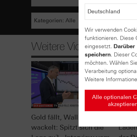
Wir verwenden Cooki
funktionieren. Diese
Weitere Videos
eingesetzt.
Darüber 
speichern
. Dieser C
möchten. Wählen Sie 
Verarbeitung optiona
Weitere Information
Alle optionalen 
akzeptiere
Gold fällt, Wall Street
Leiti
wackelt: Spitzt sich die
Lade