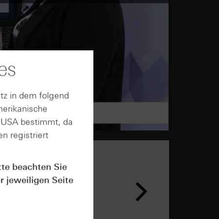
es
tz in dem folgend
merikanische
n USA bestimmt, da
n registriert
tte beachten Sie
r jeweiligen Seite