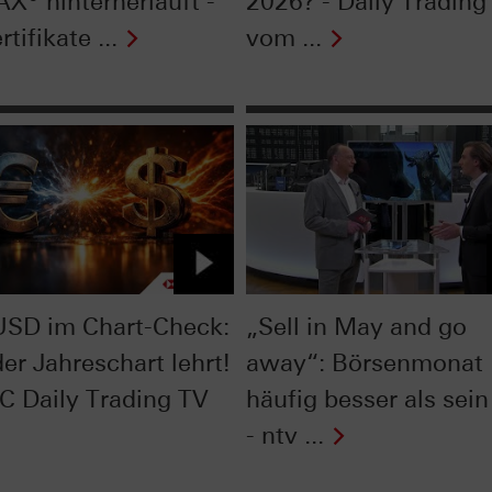
AX® hinterherläuft -
2026? - Daily Trading
rtifikate ...
vom ...
SD im Chart-Check:
„Sell in May and go
er Jahreschart lehrt!
away“: Börsenmonat
C Daily Trading TV
häufig besser als sein
- ntv ...