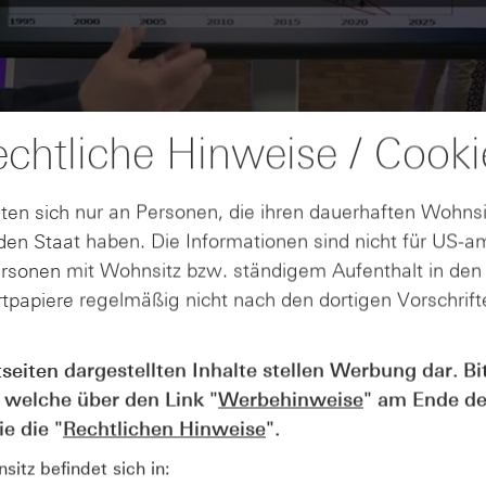
chtliche Hinweise / Cooki
ten sich nur an Personen, die ihren dauerhaften Wohnsi
en Staat haben. Die Informationen sind nicht für US-a
ersonen mit Wohnsitz bzw. ständigem Aufenthalt in de
tpapiere regelmäßig nicht nach den dortigen Vorschrifte
tseiten dargestellten Inhalte stellen Werbung dar. Bi
AUGUST
Wie lange bleibt der DAX® in
07
 welche über den Link "
Werbehinweise
" am Ende de
Rekordlaune? - ntv Zertifikate
e die "
Rechtlichen Hinweise
".
07.08.26
itz befindet sich in: