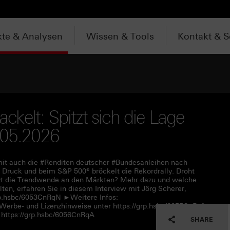
te & Analysen
Wissen & Tools
Kontakt & S
ackelt: Spitzt sich die Lage
.05.2026
damit auch die #Renditen deutscher #Bundesanleihen nach
 Druck und beim S&P 500® bröckelt die Rekordrally. Droht
tzt die Trendwende an den Märkten? Mehr dazu und welche
lten, erfahren Sie in diesem Interview mit Jörg Scherer,
rp.hsbc/6053CnRqN ►Weitere Infos:
 Werbe- und Lizenzhinweise unter https://grp.hsbc/6055CnRqf
https://grp.hsbc/6056CnRqA
SHARE