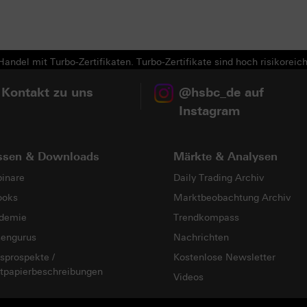
Next
andel mit Turbo-Zertifikaten. Turbo-Zertifikate sind hoch risikoreich
 Kontakt zu uns
@hsbc_de auf
Instagram
ssen & Downloads
Märkte & Analysen
inare
Daily Trading Archiv
ooks
Marktbeobachtung Archiv
demie
Trendkompass
sengurus
Nachrichten
sprospekte /
Kostenlose Newsletter
tpapierbeschreibungen
Videos