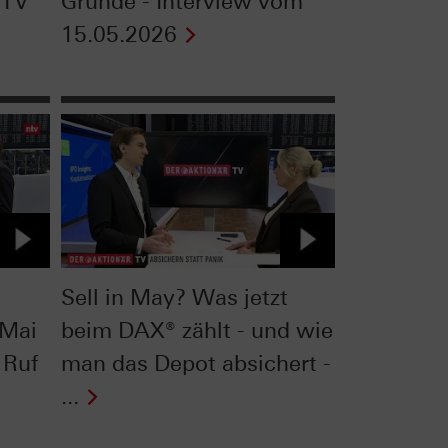
 TV
Gründe - Interview vom
15.05.2026
Sell in May? Was jetzt
 Mai
beim DAX® zählt - und wie
 Ruf
man das Depot absichert -
...