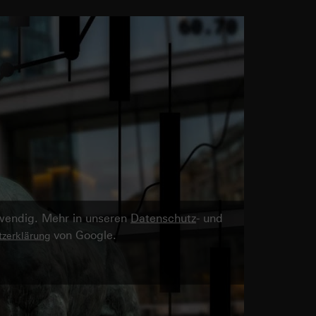
twendig. Mehr in unseren
Datenschutz
- und
von Google.
zerklärung