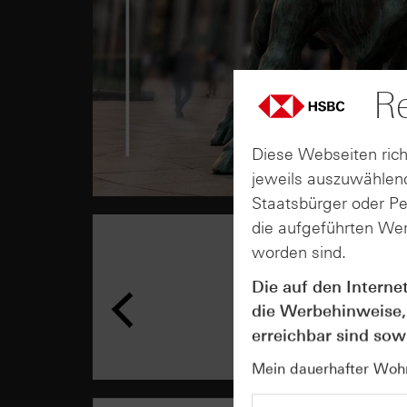
Re
Diese Webseiten rich
jeweils auszuwählend
Staatsbürger oder P
die aufgeführten Wer
worden sind.
Die auf den Interne
die Werbehinweise,
erreichbar sind sowi
Mein dauerhafter Wohns