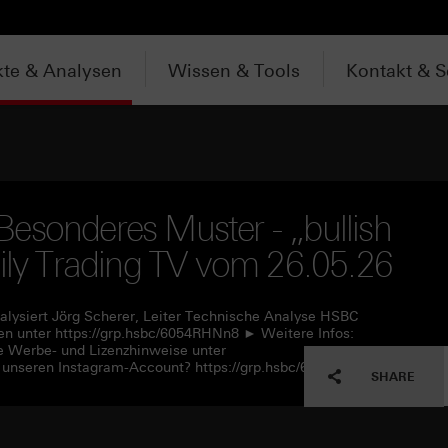
te & Analysen
Wissen & Tools
Kontakt & S
esonderes Muster - „bullish
aily Trading TV vom 26.05.26
alysiert Jörg Scherer, Leiter Technische Analyse HSBC
n unter https://grp.hsbc/6054RHNn8 ► Weitere Infos:
e Werbe- und Lizenzhinweise unter
 unseren Instagram-Account? https://grp.hsbc/6057RHNn1
SHARE