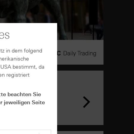
es
tz in dem folgend
merikanische
n USA bestimmt, da
n registriert
tte beachten Sie
r jeweiligen Seite