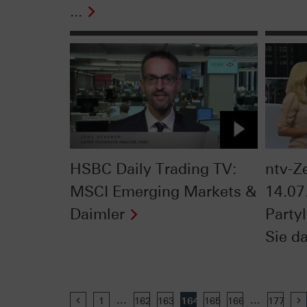
...
HSBC Daily Trading TV:
ntv-Z
MSCI Emerging Markets &
14.07
Daimler
Party
Sie d
...
...
Previous
1
162
163
164
165
166
177