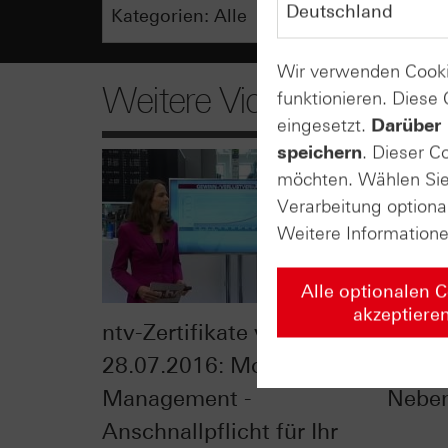
Wir verwenden Cooki
Weitere Videos
funktionieren. Diese
eingesetzt.
Darüber 
speichern
. Dieser C
möchten. Wählen Sie 
Verarbeitung optiona
Weitere Information
Alle optionalen 
akzeptiere
ntv-Zertifikate vom
HSBC 
28.07.2016: Money
vom 2
Management -
Neben
Anschnallpflicht für Ihr