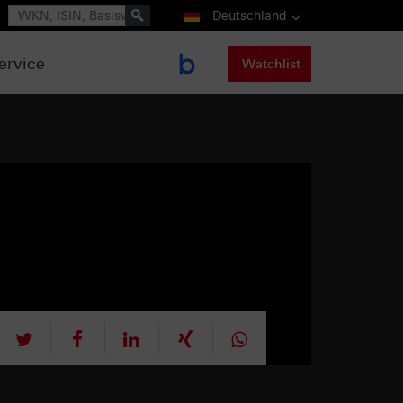
Suche
Deutschland
ervice
Watchlist
tweet
teilen
mitteilen
teilen
teilen