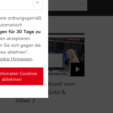
enste ordnungsgemäß
automatisch
gen für 30 Tage zu
sen akzeptieren
n Sie sich gegen die
ies ablehnen".
ookie Hinweisen
.
ptionalen Cookies
ablehnen
Zertifikate-Aktuell vom
20.07.2016: Gold &
Silber