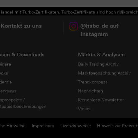
andel mit Turbo-Zertifikaten. Turbo-Zertifikate sind hoch risikoreich
 Kontakt zu uns
@hsbc_de auf
Instagram
ssen & Downloads
Märkte & Analysen
inare
Daily Trading Archiv
ooks
Marktbeobachtung Archiv
demie
Trendkompass
sengurus
Nachrichten
sprospekte /
Kostenlose Newsletter
tpapierbeschreibungen
Videos
che Hinweise
Impressum
Lizenzhinweise
Hinweis zur Preisste