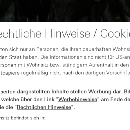
chtliche Hinweise / Cooki
ten sich nur an Personen, die ihren dauerhaften Wohnsi
en Staat haben. Die Informationen sind nicht für US-a
ersonen mit Wohnsitz bzw. ständigem Aufenthalt in de
tpapiere regelmäßig nicht nach den dortigen Vorschrifte
AUGUST
Wie lange bleibt der DAX® in
07
tseiten dargestellten Inhalte stellen Werbung dar. Bi
Rekordlaune? - ntv Zertifikate
 welche über den Link "
Werbehinweise
" am Ende de
07.08.26
e die "
Rechtlichen Hinweise
".
itz befindet sich in: