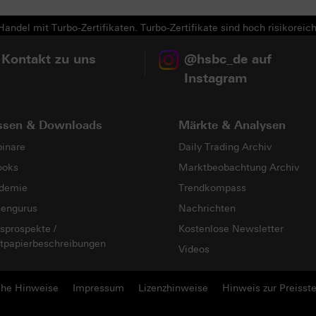
andel mit Turbo-Zertifikaten. Turbo-Zertifikate sind hoch risikoreich
 Kontakt zu uns
@hsbc_de auf
Instagram
ssen & Downloads
Märkte & Analysen
inare
Daily Trading Archiv
ooks
Marktbeobachtung Archiv
demie
Trendkompass
sengurus
Nachrichten
sprospekte /
Kostenlose Newsletter
tpapierbeschreibungen
Videos
che Hinweise
Impressum
Lizenzhinweise
Hinweis zur Preisste