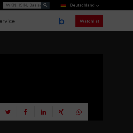
Suche
Deutschland
ervice
Watchlist
tweet
teilen
mitteilen
teilen
teilen