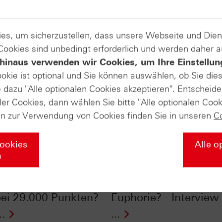
es, um sicherzustellen, dass unsere Webseite und Di
 Cookies sind unbedingt erforderlich und werden daher 
hinaus verwenden wir Cookies, um Ihre Einstellun
ookie ist optional und Sie können auswählen, ob Sie die
dazu "Alle optionalen Cookies akzeptieren". Entscheide
ler Cookies, dann wählen Sie bitte "Alle optionalen Cook
en zur Verwendung von Cookies finden Sie in unseren
C
Cookies
Alle o
n
ale Champions mit
DAX® bei 25.000 Pun
chem Pass": DAX®
Ausbruch oder letzte
bei 29.000 Punkten?
Euphorie? - Intervie
..
...