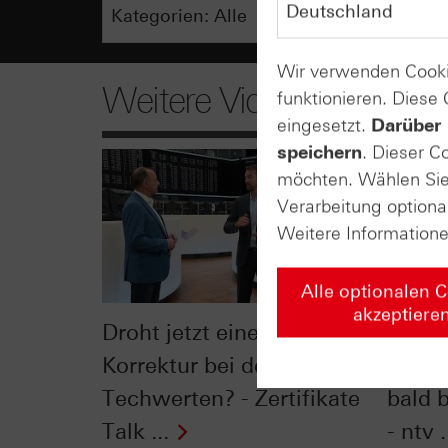
Wir verwenden Cooki
Weitere Videos
funktionieren. Diese
eingesetzt.
Darüber 
speichern
. Dieser C
möchten. Wählen Sie 
Verarbeitung optiona
Weitere Information
Alle optionalen 
akzeptiere
Droht jetzt eine größere
"Glob
Korrektur bei den
deuts
Techwerten? - Zertifikate
bald 
Talk ...
- ntv .