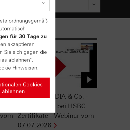
enste ordnungsgemäß
automatisch
gen für 30 Tage zu
sen akzeptieren
n Sie sich gegen die
ies ablehnen".
ookie Hinweisen
.
ptionalen Cookies
ablehnen
kten:
SpaceX, NVIDIA & Co. -
Most Traded bei HSBC
w vom
Zertifikate - Webinar vom
07.07.2026