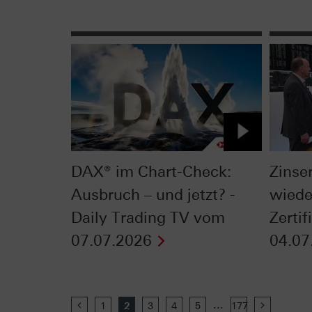
DAX® im Chart-Check:
Zinse
Ausbruch – und jetzt? -
wiede
Daily Trading TV vom
Zerti
07.07.2026
04.07
...
Previous
1
2
3
4
5
177
Next