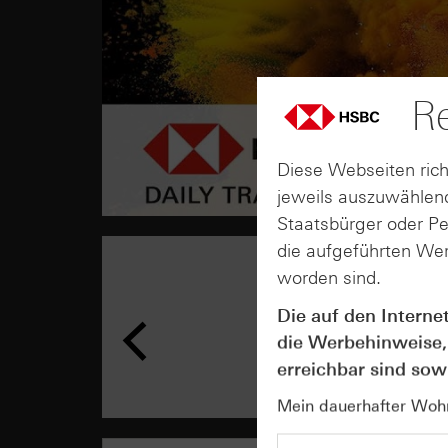
Re
Diese Webseiten rich
jeweils auszuwählend
Staatsbürger oder P
die aufgeführten Wer
worden sind.
Die auf den Interne
die Werbehinweise,
erreichbar sind sowi
Mein dauerhafter Wohns