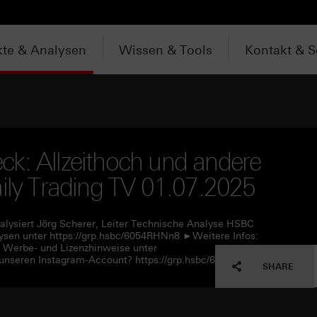
te & Analysen
Wissen & Tools
Kontakt & S
k: Allzeithoch und andere
aily Trading TV 01.07.2025
alysiert Jörg Scherer, Leiter Technische Analyse HSBC
sen unter https://grp.hsbc/6054RHNn8 ►Weitere Infos:
e Werbe- und Lizenzhinweise unter
unseren Instagram-Account? https://grp.hsbc/6057RHNn1
SHARE