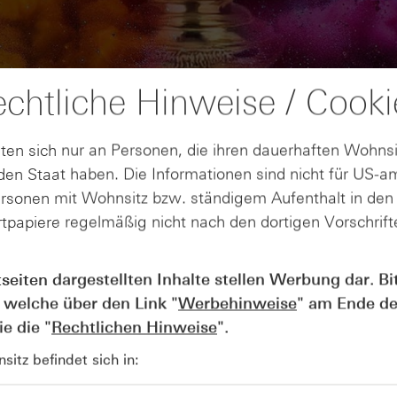
chtliche Hinweise / Cooki
ten sich nur an Personen, die ihren dauerhaften Wohnsi
en Staat haben. Die Informationen sind nicht für US-a
ersonen mit Wohnsitz bzw. ständigem Aufenthalt in de
tpapiere regelmäßig nicht nach den dortigen Vorschrifte
AUGUST
Wie lange bleibt der DAX® in
07
tseiten dargestellten Inhalte stellen Werbung dar. Bi
Rekordlaune? - ntv Zertifikate
 welche über den Link "
Werbehinweise
" am Ende de
07.08.26
e die "
Rechtlichen Hinweise
".
itz befindet sich in: