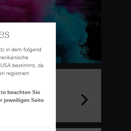
es
tz in dem folgend
merikanische
n USA bestimmt, da
n registriert
tte beachten Sie
r jeweiligen Seite