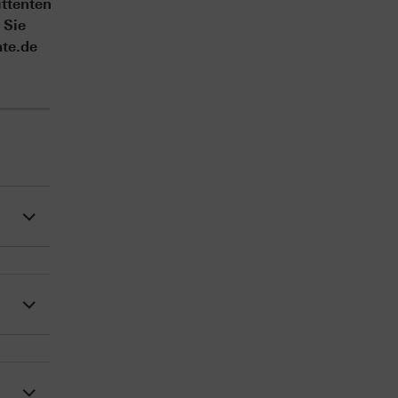
ittenten
 Sie
ate.de