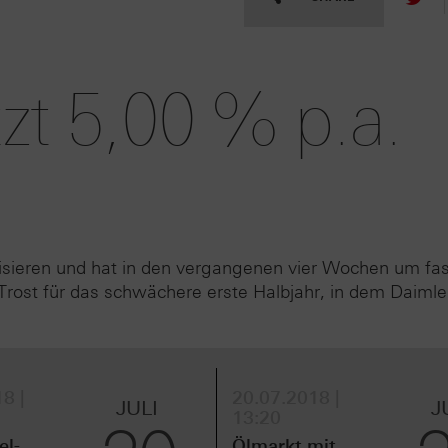
tzt 5,00 % p.a.
ilisieren und hat in den vergangenen vier Wochen um fas
Trost für das schwächere erste Halbjahr, in dem Daimle
8 |
20.07.2018 |
JULI
J
13:20
el-
Ölmarkt mit