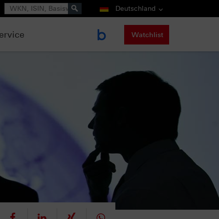
Suche
Deutschland
ervice
Watchlist
eet
teilen
mitteilen
teilen
teilen