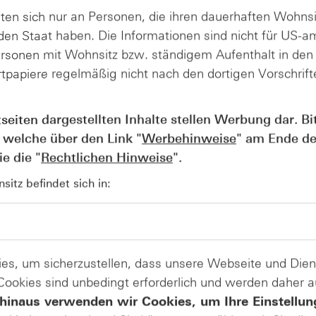
n weltgrößten Premiumhersteller herausfordernd, obwohl A
ten sich nur an Personen, die ihren dauerhaften Wohnsi
ffen haben. Für die nächsten Kursimpulse bei Daimler dürfte
en Staat haben. Die Informationen sind nicht für US-a
.
ersonen mit Wohnsitz bzw. ständigem Aufenthalt in de
tpapiere regelmäßig nicht nach den dortigen Vorschrifte
uf Daimler - Zinssatz p.a. 5,00 % -
tseiten dargestellten Inhalte stellen Werbung dar. Bi
 welche über den Link "
Werbehinweise
" am Ende de
e die "
Rechtlichen Hinweise
".
itz befindet sich in:
Zum Produkt
ner festen Laufzeit ausgestattetes Wertpapier. Die Rückzahlu
vom Kurs der Daimler-Aktie ab. Die Protect-Aktienanleihe P
es, um sicherzustellen, dass unsere Webseite und Di
 mit einem Zinssatz von 5,00 % p.a. (pro Jahr) bezogen auf
 Cookies sind unbedingt erforderlich und werden daher 
 werden am 06.08.19 gezahlt. Für die Rückzahlung der Prot
öglichkeiten. Die folgenden Angaben beziehen sich auf 1.00
hinaus verwenden wir Cookies, um Ihre Einstellun