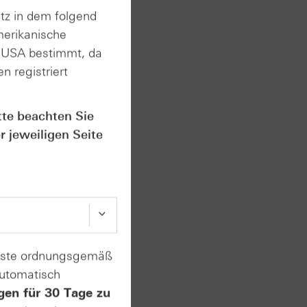
nleger
tz in dem folgend
 die
merikanische
n USA bestimmt, da
n registriert
 WKN
tte beachten Sie
r jeweiligen Seite
ng der
ro wird
enste ordnungsgemäß
automatisch
ect-
0,00
gen für 30 Tage zu