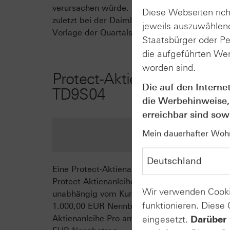
verursachen würde. Das Umfeld bleibt für de
Diese Webseiten rich
zuletzt bei der Daimler-Aktien wieder zugegri
jeweils auszuwählend
Vorlage der Quartalszahlen am 26. Juli sorgen
Staatsbürger oder P
die aufgeführten Wer
worden sind.
Protect-Aktienanleihe Pro a
Die auf den Interne
TD9S04
die Werbehinweise,
erreichbar sind sowi
Mein dauerhafter Wohns
Eine Protect-Aktienanleihe Pro ist ein mit ei
Protect-Aktienanleihe Pro am 06.08.19 hängt 
Wir verwenden Cooki
unabhängig vom Kursverlauf der Daimler-Aktie
funktionieren. Diese
1.000,00 EUR Nennbetrag verzinst. Die Zinsen
Aktienanleihe Pro am 06.08.19 gibt es zwei M
eingesetzt.
Darüber 