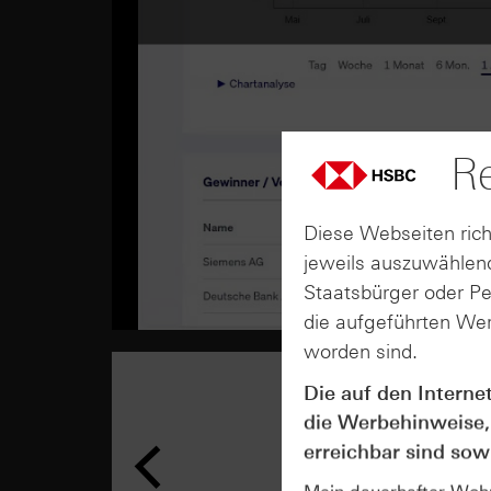
Re
Diese Webseiten rich
jeweils auszuwählend
Staatsbürger oder P
die aufgeführten Wer
worden sind.
Die auf den Interne
die Werbehinweise,
erreichbar sind sowi