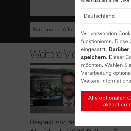
Mein dauerhafter Wohns
Wir verwenden Cooki
funktionieren. Diese
eingesetzt.
Darüber 
Weitere Videos
speichern
. Dieser C
möchten. Wählen Sie 
Verarbeitung optiona
Weitere Information
Alle optionalen 
akzeptiere
Respekt vor dem
Neura