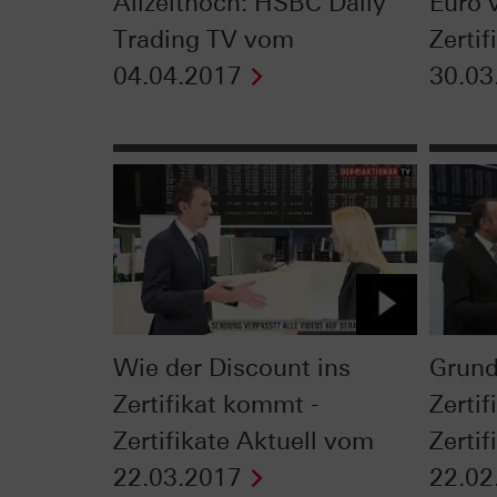
Allzeithoch: HSBC Daily
Euro v
Trading TV vom
Zerti
04.04.2017
30.03
Wie der Discount ins
Grund
Zertifikat kommt -
Zertif
Zertifikate Aktuell vom
Zerti
22.03.2017
22.02