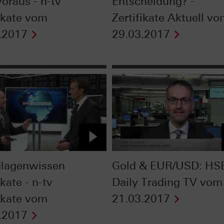
oraus - n-tv
Entscheidung? -
fikate vom
Zertifikate Aktuell v
.2017
29.03.2017
lagenwissen
Gold & EUR/USD: HS
ikate - n-tv
Daily Trading TV vom
fikate vom
21.03.2017
.2017