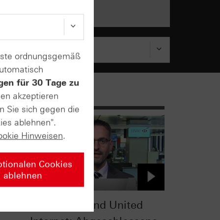
enste ordnungsgemäß
automatisch
gen für 30 Tage zu
sen akzeptieren
n Sie sich gegen die
ies ablehnen".
ookie Hinweisen
.
ptionalen Cookies
ablehnen
EUR / USD und United