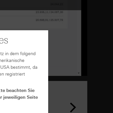
es
tz in dem folgend
merikanische
n USA bestimmt, da
n registriert
tte beachten Sie
r jeweiligen Seite
n &
ar