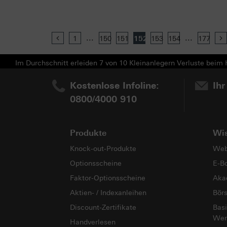
...
...
Previous
1
150
151
152
153
154
177
Im Durchschnitt erleiden 7 von 10 Kleinanlegern Verluste beim H
Kostenlose Infoline:
Ihr
0800/4000 910
Produkte
Wi
Knock-out-Produkte
Web
Optionsscheine
E-B
Faktor-Optionsscheine
Aka
Aktien- / Indexanleihen
Bör
Discount-Zertifikate
Basi
Wer
Handverlesen