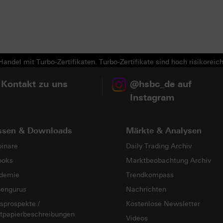
Next
andel mit Turbo-Zertifikaten. Turbo-Zertifikate sind hoch risikoreich
 Kontakt zu uns
@hsbc_de auf
Instagram
ssen & Downloads
Märkte & Analysen
inare
Daily Trading Archiv
ooks
Marktbeobachtung Archiv
demie
Trendkompass
sengurus
Nachrichten
sprospekte /
Kostenlose Newsletter
tpapierbeschreibungen
Videos