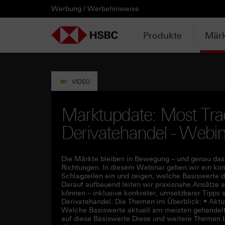
Werbung / Werbehinweise
PRODUKTE
MÄRKTE & ANALYSEN
WISSEN & TOOLS
KONTAKT & SERVICE
LÄNDERAUSWAHL
AUSGEWÄHLTE SEITEN
HEBELPRODUKTE
ANLAGEPRODUKTE
AKTUELLES
ANALYSEN
VIDEOS
WATCHLIST
WEBINARE
WISSEN
TOOLS
KONTAKT
SERVICE
DOWNLOADCENTER
HEBELPRODUKTE
ANALYSEN
WEBINARE
KONTAKT
Watchlist
Knock-out-Produkte
Aktien- / Indexanleihen
Neuemissionen
Daily Trading
Mediathek
Login / Zur Watchlist
Webinartermine
kostenlose eBooks
Aktien- / Indexanleihen Rechner
Kontaktformular
Wir über uns
Basisprospekte /
Deutschland
Produkte
Märk
Wertpapierbeschreibungen
ANLAGEPRODUKTE
VIDEOS
WISSEN
SERVICE
Basisprospekte
Optionsscheine
Bonus-Zertifikate
Anpassungen / Kündigungen
Marktbeobachtung
Daily Trading TV
Webinaraufzeichnungen
Akademie
HSBC Emissionstool
Praktikanten / Werkstudenten
Newsletter Abonnement
Österreich
Registrierungsformulare
AKTUELLES
WATCHLIST
TOOLS
DOWNLOADCENTER
Weitere Hebelprodukte
Discount-Zertifikate
Trading-Aktionen
Trendkompass
ntv-Zertifikate mit HSBC
Börsengurus
Open End Knock-out-Produkte
VIDEO
Rechner
Unvollständige
Verkaufsprospekte
Ausgestoppte Produkte
Express-Zertifikate
Intraday-Emissionen
Nachrichten
Zertifikate Aktuell mit HSBC
Rolltermine
Marktupdate: Most Tra
Trendkompass
Derivatehandel - Webi
Intraday-Emissionen
Handverlesen
Zur Zeichnung
Newsletter-Abonnement
FAQs
Watchlist
Die Märkte bleiben in Bewegung – und genau das
Richtungen. In diesem Webinar geben wir ein ko
Schlagzeilen ein und zeigen, welche Basiswerte 
Darauf aufbauend leiten wir praxisnahe Ansätze ab
können – inklusive konkreter, umsetzbarer Tipps
Derivatehandel. Die Themen im Überblick: • Aktu
Welche Basiswerte aktuell am meisten gehandelt 
auf diese Basiswerte Diese und weitere Themen 