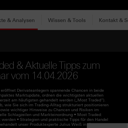
te & Analysen
Wissen & Tools
Kontakt & S
ded & Aktuelle Tipps zum
nar vom 14.04.2026
 eröffnet Derivateanlegern spannende Chancen in beide
mpaktes Marktupdate, ordnen die wichtigsten aktuellen
derzeit am häufigsten gehandelt werden („Most Traded“).
, wie Sie sich im Trading-Alltag strukturiert positionieren
 sowie wichtiger Hinweise zu Chancen und Risiken im
elle Schlagzeilen und Markteinordnung • Most Traded:
werden • Strategien und praktische Tipps für den Handel
behandelt unser Produktexperte Julius Weiß in diesem