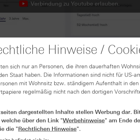
Verbindung zu Youtube erlauben.
chtliche Hinweise / Cooki
ten sich nur an Personen, die ihren dauerhaften Wohnsi
en Staat haben. Die Informationen sind nicht für US-a
ersonen mit Wohnsitz bzw. ständigem Aufenthalt in de
tpapiere regelmäßig nicht nach den dortigen Vorschrifte
tseiten dargestellten Inhalte stellen Werbung dar. Bi
AUGUST
 welche über den Link "
Werbehinweise
" am Ende de
Der Blick ins Kleingedruckte: Koste
04
e die "
Rechtlichen Hinweise
".
Kündigungen bei Derivaten - Webin
vom 04.08.2026