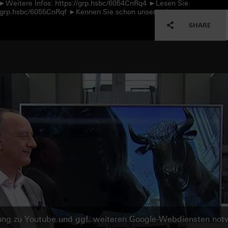
 ►Weitere Infos: https://grp.hsbc/6054CnRq4 ►Lesen Sie
://grp.hsbc/6055CnRqf ►Kennen Sie schon unseren Instagram-
SHARE
ndung zu Youtube und ggf. weiteren Google-Webdiensten no