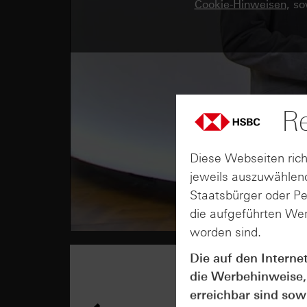
Cookie-Hinweisen
, s
Re
Diese Webseiten rich
jeweils auszuwählend
Staatsbürger oder P
die aufgeführten Wer
worden sind.
Die auf den Interne
die Werbehinweise,
erreichbar sind sowi