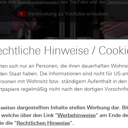
owie den
von YouTube und der
Nutzungsbedingungen
Datenschut
Verbindung zu Youtube erlauben.
chtliche Hinweise / Cooki
ten sich nur an Personen, die ihren dauerhaften Wohnsi
en Staat haben. Die Informationen sind nicht für US-a
ersonen mit Wohnsitz bzw. ständigem Aufenthalt in de
tpapiere regelmäßig nicht nach den dortigen Vorschrifte
tseiten dargestellten Inhalte stellen Werbung dar. Bi
 welche über den Link "
Werbehinweise
" am Ende de
AUGUST
e die "
Rechtlichen Hinweise
".
Der Blick ins Kleingedruckte: Koste