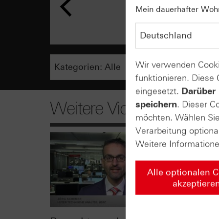
Mein dauerhafter Wohns
Wir verwenden Cooki
funktionieren. Diese
eingesetzt.
Darüber 
Weitere Videos
speichern
. Dieser C
möchten. Wählen Sie 
Verarbeitung optiona
Weitere Information
Alle optionalen 
akzeptiere