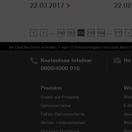
22.03.2017
22.02
...
...
Previous
1
150
151
152
153
154
177
Im Durchschnitt erleiden 7 von 10 Kleinanlegern Verluste beim H
Kostenlose Infoline:
Ihr
0800/4000 910
Produkte
Wi
Knock-out-Produkte
Web
Optionsscheine
E-B
Faktor-Optionsscheine
Aka
Aktien- / Indexanleihen
Bör
Discount-Zertifikate
Basi