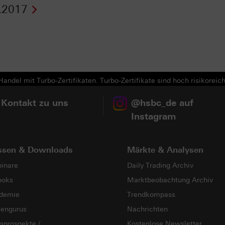
.2017
Next
andel mit Turbo-Zertifikaten. Turbo-Zertifikate sind hoch risikoreich
 Kontakt zu uns
@hsbc_de auf
Instagram
ssen & Downloads
Märkte & Analysen
inare
Daily Trading Archiv
ooks
Marktbeobachtung Archiv
demie
Trendkompass
sengurus
Nachrichten
sprospekte /
Kostenlose Newsletter