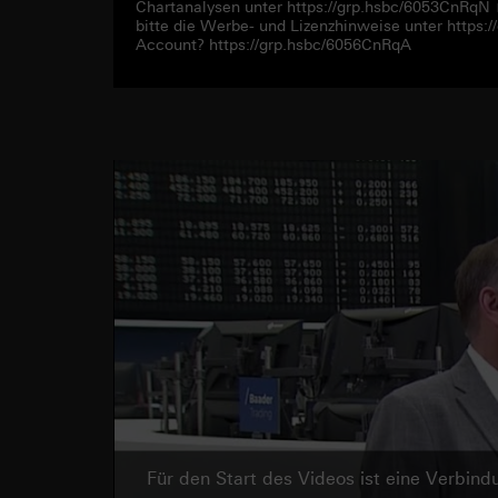
Chartanalysen unter https://grp.hsbc/6053CnRqN
bitte die Werbe- und Lizenzhinweise unter https
Account? https://grp.hsbc/6056CnRqA
Für den Start des Videos ist eine Verbi