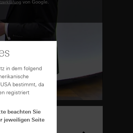
von Google.
zerklärung
es
tz in dem folgend
merikanische
n USA bestimmt, da
n registriert
tte beachten Sie
r jeweiligen Seite
n &