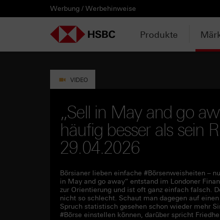
Werbung / Werbehinweise
PRODUKTE
MÄRKTE & ANALYSEN
WISSEN & TOOLS
KONTAKT & SERVICE
LÄNDERAUSWAHL
AUSGEWÄHLTE SEITEN
HEBELPRODUKTE
ANLAGEPRODUKTE
AKTUELLES
ANALYSEN
VIDEOS
WATCHLIST
WEBINARE
WISSEN
TOOLS
KONTAKT
SERVICE
DOWNLOADCENTER
HEBELPRODUKTE
ANALYSEN
WEBINARE
KONTAKT
Watchlist
Knock-out-Produkte
Aktien- / Indexanleihen
Neuemissionen
Daily Trading
Mediathek
Login / Zur Watchlist
Webinartermine
kostenlose eBooks
Aktien- / Indexanleihen Rechner
Kontaktformular
Wir über uns
Basisprospekte /
Deutschland
Produkte
Märk
Wertpapierbeschreibungen
ANLAGEPRODUKTE
VIDEOS
WISSEN
SERVICE
Basisprospekte
Optionsscheine
Bonus-Zertifikate
Anpassungen / Kündigungen
Marktbeobachtung
Daily Trading TV
Webinaraufzeichnungen
Akademie
HSBC Emissionstool
Praktikanten / Werkstudenten
Newsletter Abonnement
Österreich
Registrierungsformulare
AKTUELLES
WATCHLIST
TOOLS
DOWNLOADCENTER
Weitere Hebelprodukte
Discount-Zertifikate
Trading-Aktionen
Trendkompass
ntv-Zertifikate mit HSBC
Börsengurus
Open End Knock-out-Produkte
VIDEO
Rechner
Unvollständige
Verkaufsprospekte
Ausgestoppte Produkte
Express-Zertifikate
Intraday-Emissionen
Nachrichten
Zertifikate Aktuell mit HSBC
Rolltermine
„Sell in May and go a
Trendkompass
häufig besser als sein Ru
Intraday-Emissionen
Handverlesen
Zur Zeichnung
Newsletter-Abonnement
FAQs
Watchlist
29.04.2026
Börsianer lieben einfache #Börsenweisheiten – nu
in May and go away“ entstand im Londoner Finanz
zur Orientierung und ist oft ganz einfach falsch.
nicht so schlecht. Schaut man dagegen auf eine
Spruch statistisch gesehen schon wieder mehr S
#Börse einstellen können, darüber spricht Fried