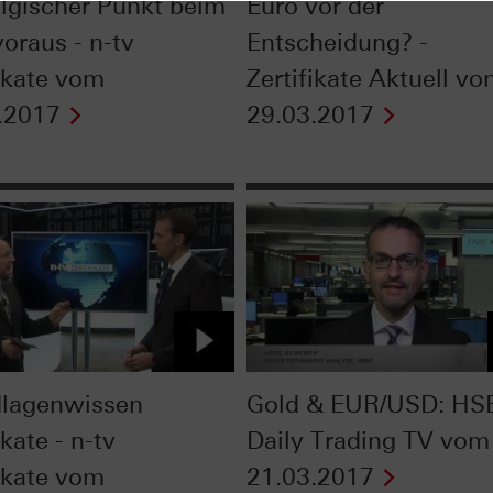
lgischer Punkt beim
Euro vor der
oraus - n-tv
Entscheidung? -
fikate vom
Zertifikate Aktuell v
.2017
29.03.2017
lagenwissen
Gold & EUR/USD: HS
ikate - n-tv
Daily Trading TV vom
fikate vom
21.03.2017