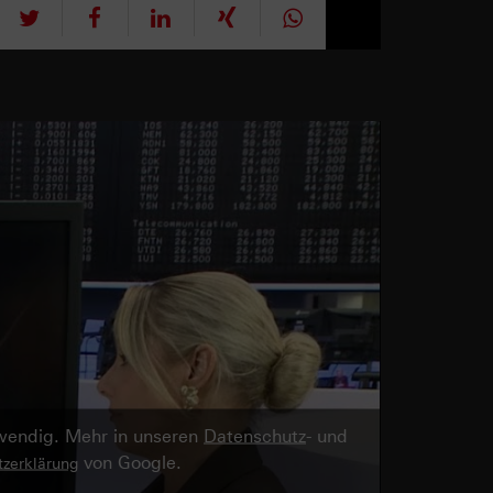
tweet
teilen
mitteilen
teilen
teilen
twendig. Mehr in unseren
Datenschutz
- und
von Google.
zerklärung