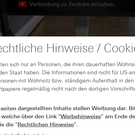
Verbindung zu Youtube erlauben.
chtliche Hinweise / Cooki
ten sich nur an Personen, die ihren dauerhaften Wohnsi
en Staat haben. Die Informationen sind nicht für US-a
ersonen mit Wohnsitz bzw. ständigem Aufenthalt in de
tpapiere regelmäßig nicht nach den dortigen Vorschrifte
tseiten dargestellten Inhalte stellen Werbung dar. Bi
AUGUST
 welche über den Link "
Werbehinweise
" am Ende de
Wie lange bleibt der DAX® in
07
e die "
Rechtlichen Hinweise
".
Rekordlaune? - ntv Zertifikate
07.08.26