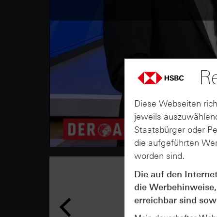
Re
Diese Webseiten rich
jeweils auszuwählend
Staatsbürger oder P
die aufgeführten Wer
worden sind.
Die auf den Interne
die Werbehinweise,
erreichbar sind sowi