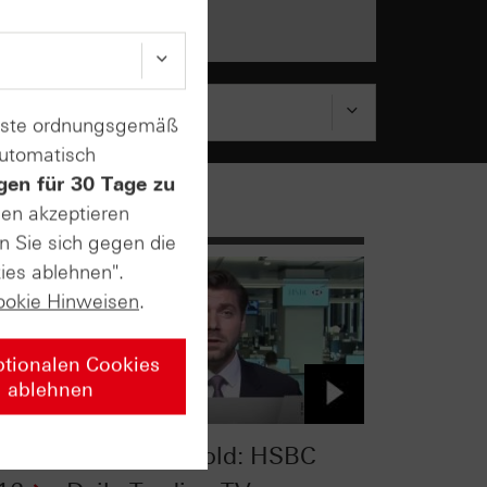
enste ordnungsgemäß
automatisch
gen für 30 Tage zu
sen akzeptieren
n Sie sich gegen die
ies ablehnen".
ookie Hinweisen
.
ptionalen Cookies
ablehnen
DAX® und Gold: HSBC