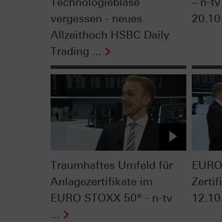
Technologieblase
– n-tv
vergessen - neues
20.10
Allzeithoch HSBC Daily
Trading ...
Traumhaftes Umfeld für
EURO
Anlagezertifikate im
Zertif
EURO STOXX 50® - n-tv
12.10
...