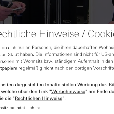
chtliche Hinweise / Cooki
ten sich nur an Personen, die ihren dauerhaften Wohnsi
en Staat haben. Die Informationen sind nicht für US-a
ersonen mit Wohnsitz bzw. ständigem Aufenthalt in de
tpapiere regelmäßig nicht nach den dortigen Vorschrifte
AUGUST
tseiten dargestellten Inhalte stellen Werbung dar. Bi
Wie lange bleibt der DAX® in
07
 welche über den Link "
Werbehinweise
" am Ende de
Rekordlaune? - ntv Zertifikate
07.08.26
e die "
Rechtlichen Hinweise
".
itz befindet sich in: