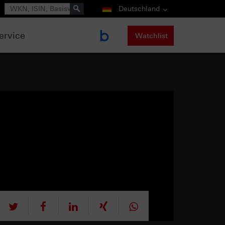
Suche
Deutschland
ervice
Watchlist
tweet
teilen
mitteilen
teilen
teilen