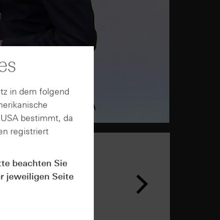
es
tz in dem folgend
merikanische
n USA bestimmt, da
n registriert
tte beachten Sie
r jeweiligen Seite