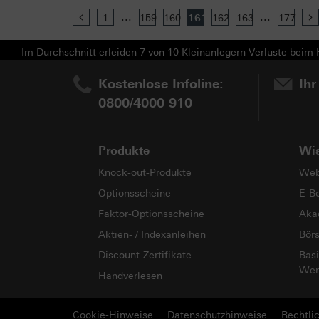
...
...
Previous
1
159
160
161
162
163
177
Im Durchschnitt erleiden 7 von 10 Kleinanlegern Verluste beim H
Kostenlose Infoline:
Ihr
0800/4000 910
Produkte
Wi
Knock-out-Produkte
Web
Optionsscheine
E-B
Faktor-Optionsscheine
Aka
Aktien- / Indexanleihen
Bör
Discount-Zertifikate
Basi
Wer
Handverlesen
Cookie-Hinweise
Datenschutzhinweise
Rechtli