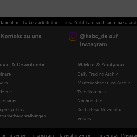
Next
andel mit Turbo-Zertifikaten. Turbo-Zertifikate sind hoch risikoreich
 Kontakt zu uns
@hsbc_de auf
Instagram
ssen & Downloads
Märkte & Analysen
inare
Daily Trading Archiv
ooks
Marktbeobachtung Archiv
demie
Trendkompass
sengurus
Nachrichten
sprospekte /
Kostenlose Newsletter
tpapierbeschreibungen
Videos
che Hinweise
Impressum
Lizenzhinweise
Hinweis zur Preisste