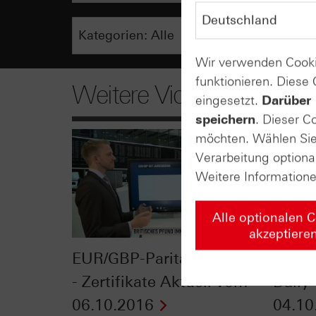
Wir verwenden Cooki
funktionieren. Diese
Weitere Videos
eingesetzt.
Darüber 
speichern
. Dieser C
möchten. Wählen Sie 
Verarbeitung optiona
Weitere Information
Alle optionalen 
akzeptiere
EUR/GBP-Parität in Sicht?
DAX®
- Zertifikate Aktuell vom
Daily
06.10.2016
04.10