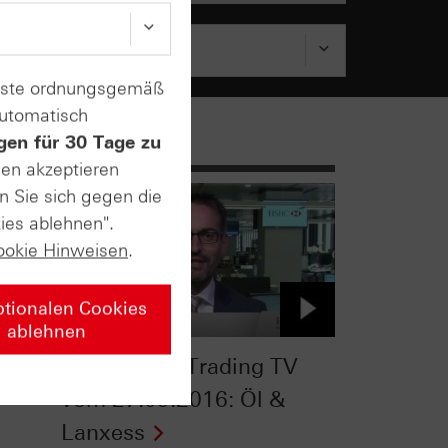
enste ordnungsgemäß
automatisch
gen für 30 Tage zu
sen akzeptieren
n Sie sich gegen die
ies ablehnen".
ookie Hinweisen
.
ptionalen Cookies
ablehnen
®
HSBC Daily Trading TV
vom 27.09.2016: Öl &
Lanxess