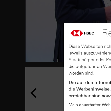
Re
Diese Webseiten rich
jeweils auszuwählend
Staatsbürger oder P
die aufgeführten Wer
worden sind.
Die auf den Interne
die Werbehinweise,
erreichbar sind sowi
Mein dauerhafter Wohns