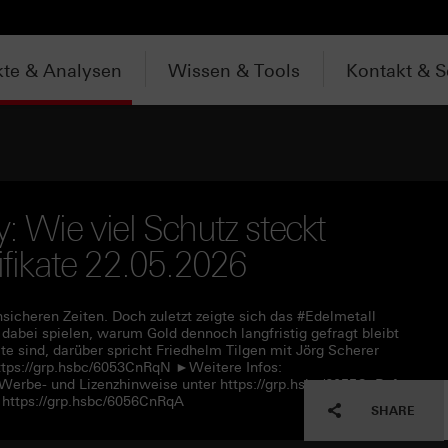
te & Analysen
Wissen & Tools
Kontakt & S
: Wie viel Schutz steckt
tifikate 22.05.2026
nsicheren Zeiten. Doch zuletzt zeigte sich das #Edelmetall
abei spielen, warum Gold dennoch langfristig gefragt bleibt
 sind, darüber spricht Friedhelm Tilgen mit Jörg Scherer
tps://grp.hsbc/6053CnRqN ►Weitere Infos:
 Werbe- und Lizenzhinweise unter https://grp.hsbc/6055CnRqf
https://grp.hsbc/6056CnRqA
SHARE