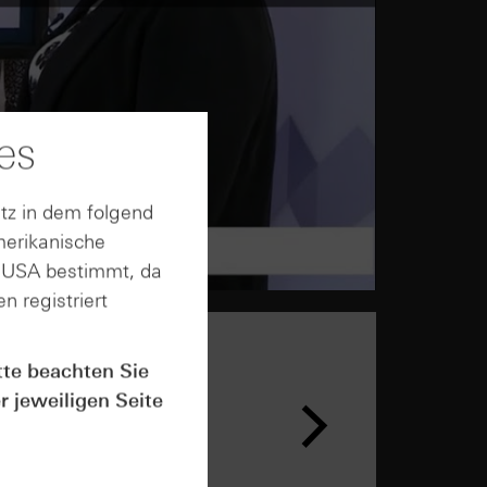
es
tz in dem folgend
merikanische
n USA bestimmt, da
n registriert
tte beachten Sie
n &
r jeweiligen Seite
ar