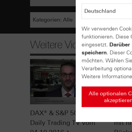
Wir verwenden Cooki
funktionieren. Diese
Weitere Videos
eingesetzt.
Darüber 
speichern
. Dieser C
möchten. Wählen Sie 
Verarbeitung optiona
Weitere Information
Alle optionalen 
akzeptiere
DAX® & S&P 500®: HSBC
Endli
Daily Trading TV vom
mit h