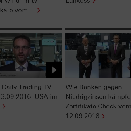
nwind - n-tv
Lanxess
ikate vom ...
Daily Trading TV
Wie Banken gegen
3.09.2016: USA im
Niedrigzinsen kämpfe
Zertifikate Check vo
12.09.2016