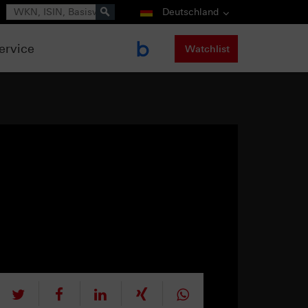
Suche
Deutschland
ervice
Watchlist
tweet
teilen
mitteilen
teilen
teilen