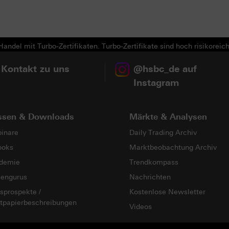
Next
andel mit Turbo-Zertifikaten. Turbo-Zertifikate sind hoch risikoreich
 Kontakt zu uns
@hsbc_de auf
Instagram
ssen & Downloads
Märkte & Analysen
inare
Daily Trading Archiv
ooks
Marktbeobachtung Archiv
demie
Trendkompass
sengurus
Nachrichten
sprospekte /
Kostenlose Newsletter
tpapierbeschreibungen
Videos