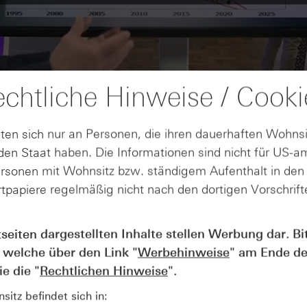
chtliche Hinweise / Cooki
ten sich nur an Personen, die ihren dauerhaften Wohnsi
en Staat haben. Die Informationen sind nicht für US-a
ersonen mit Wohnsitz bzw. ständigem Aufenthalt in de
tpapiere regelmäßig nicht nach den dortigen Vorschrifte
tseiten dargestellten Inhalte stellen Werbung dar. Bi
AUGUST
Der Blick ins Kleingedruckte: Koste
04
 welche über den Link "
Werbehinweise
" am Ende de
Kündigungen bei Derivaten - Webin
e die "
Rechtlichen Hinweise
".
vom 04.08.2026
itz befindet sich in: