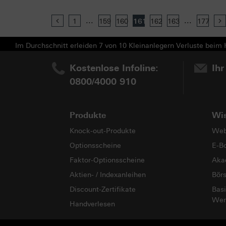
...
...
Previous
1
159
160
161
162
163
177
Im Durchschnitt erleiden 7 von 10 Kleinanlegern Verluste beim H
Kostenlose Infoline:
Ihr
0800/4000 910
Produkte
Wi
Knock-out-Produkte
Web
Optionsscheine
E-B
Faktor-Optionsscheine
Aka
Aktien- / Indexanleihen
Bör
Discount-Zertifikate
Basi
Wer
Handverlesen