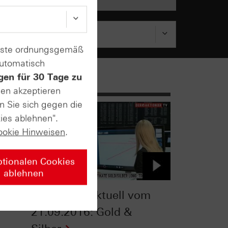
enste ordnungsgemäß
automatisch
gen für 30 Tage zu
sen akzeptieren
n Sie sich gegen die
ies ablehnen".
ookie Hinweisen
.
ptionalen Cookies
ablehnen
TV
Zertifikate Aktuell vom
21.09.2016: Gold &