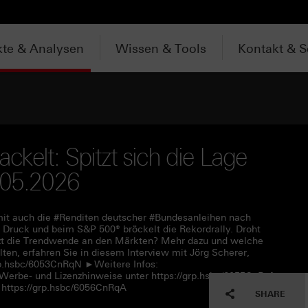
te & Analysen
Wissen & Tools
Kontakt & S
ackelt: Spitzt sich die Lage
.05.2026
damit auch die #Renditen deutscher #Bundesanleihen nach
 Druck und beim S&P 500® bröckelt die Rekordrally. Droht
tzt die Trendwende an den Märkten? Mehr dazu und welche
lten, erfahren Sie in diesem Interview mit Jörg Scherer,
rp.hsbc/6053CnRqN ►Weitere Infos:
 Werbe- und Lizenzhinweise unter https://grp.hsbc/6055CnRqf
https://grp.hsbc/6056CnRqA
SHARE