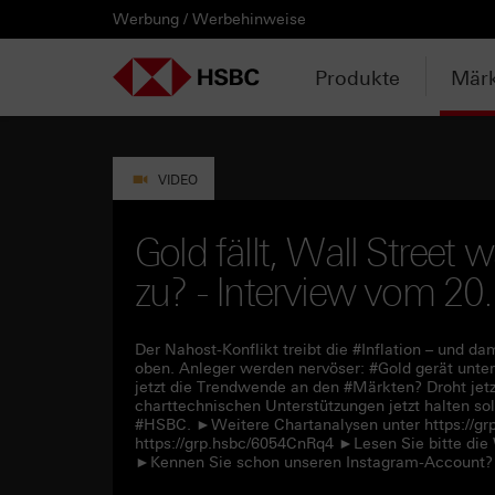
Werbung / Werbehinweise
PRODUKTE
MÄRKTE & ANALYSEN
WISSEN & TOOLS
KONTAKT & SERVICE
LÄNDERAUSWAHL
AUSGEWÄHLTE SEITEN
HEBELPRODUKTE
ANLAGEPRODUKTE
AKTUELLES
ANALYSEN
VIDEOS
WATCHLIST
WEBINARE
WISSEN
TOOLS
KONTAKT
SERVICE
DOWNLOADCENTER
HEBELPRODUKTE
ANALYSEN
WEBINARE
KONTAKT
Watchlist
Knock-out-Produkte
Aktien- / Indexanleihen
Neuemissionen
Daily Trading
Mediathek
Login / Zur Watchlist
Webinartermine
kostenlose eBooks
Aktien- / Indexanleihen Rechner
Kontaktformular
Wir über uns
Basisprospekte /
Deutschland
Produkte
Märk
Wertpapierbeschreibungen
ANLAGEPRODUKTE
VIDEOS
WISSEN
SERVICE
Basisprospekte
Optionsscheine
Bonus-Zertifikate
Anpassungen / Kündigungen
Marktbeobachtung
Daily Trading TV
Webinaraufzeichnungen
Akademie
HSBC Emissionstool
Praktikanten / Werkstudenten
Newsletter Abonnement
Österreich
Registrierungsformulare
AKTUELLES
WATCHLIST
TOOLS
DOWNLOADCENTER
Weitere Hebelprodukte
Discount-Zertifikate
Trading-Aktionen
Trendkompass
ntv-Zertifikate mit HSBC
Börsengurus
Open End Knock-out-Produkte
VIDEO
Rechner
Unvollständige
Verkaufsprospekte
Ausgestoppte Produkte
Express-Zertifikate
Intraday-Emissionen
Nachrichten
Zertifikate Aktuell mit HSBC
Rolltermine
Gold fällt, Wall Street w
Trendkompass
zu? - Interview vom 20
Intraday-Emissionen
Handverlesen
Zur Zeichnung
Newsletter-Abonnement
FAQs
Watchlist
Der Nahost-Konflikt treibt die #Inflation – und 
oben. Anleger werden nervöser: #Gold gerät unter
jetzt die Trendwende an den #Märkten? Droht je
charttechnischen Unterstützungen jetzt halten sol
#HSBC. ►Weitere Chartanalysen unter https://g
https://grp.hsbc/6054CnRq4 ►Lesen Sie bitte die
►Kennen Sie schon unseren Instagram-Account? 