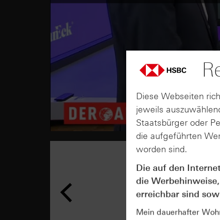
Re
Diese Webseiten rich
jeweils auszuwählend
Staatsbürger oder P
die aufgeführten Wer
worden sind.
Die auf den Interne
die Werbehinweise,
erreichbar sind sowi
Mein dauerhafter Wohns