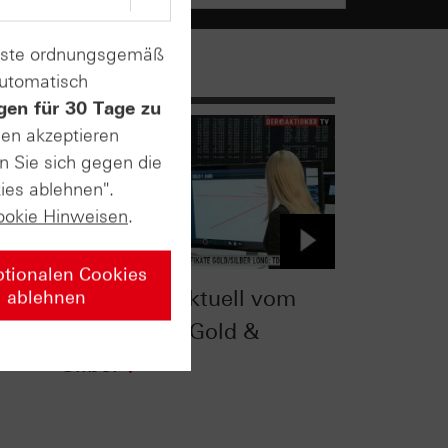
enste ordnungsgemäß
automatisch
gen für 30 Tage zu
sen akzeptieren
n Sie sich gegen die
ies ablehnen".
ookie Hinweisen
.
ptionalen Cookies
TV
Zertifikate Aktuell vom
ablehnen
21.09.2016: Gold &
Silber