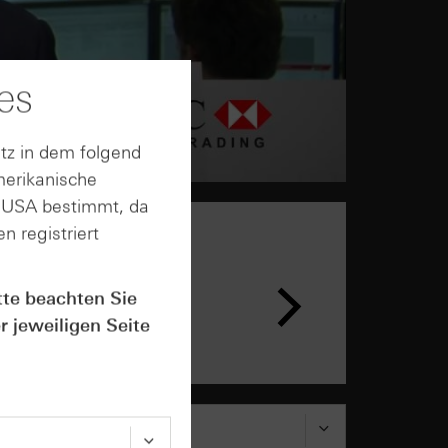
es
tz in dem folgend
merikanische
n USA bestimmt, da
n registriert
n &
ar
tte beachten Sie
r jeweiligen Seite