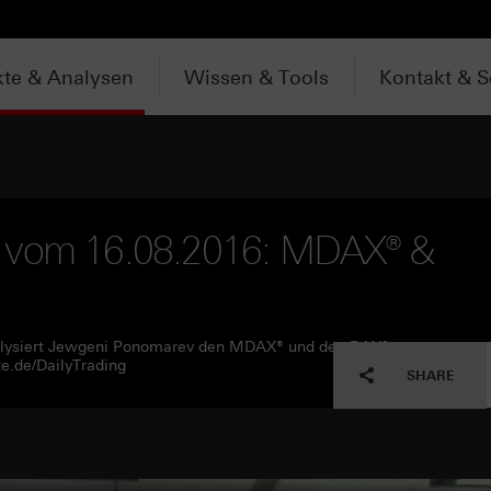
te & Analysen
Wissen & Tools
Kontakt & S
V vom 16.08.2016: MDAX® &
nalysiert Jewgeni Ponomarev den MDAX® und den DAX®.
e.de/DailyTrading
SHARE