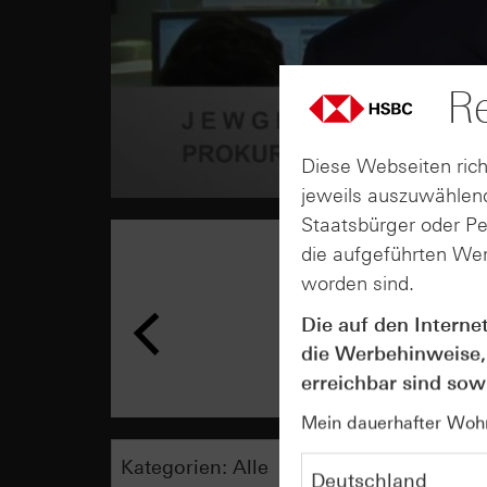
Re
Diese Webseiten rich
jeweils auszuwählend
Staatsbürger oder P
die aufgeführten Wer
worden sind.
Die auf den Interne
die Werbehinweise,
erreichbar sind sowi
Mein dauerhafter Wohns