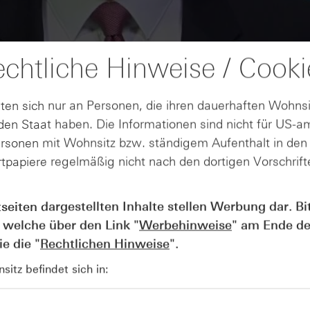
chtliche Hinweise / Cooki
ten sich nur an Personen, die ihren dauerhaften Wohnsi
en Staat haben. Die Informationen sind nicht für US-a
ersonen mit Wohnsitz bzw. ständigem Aufenthalt in de
tpapiere regelmäßig nicht nach den dortigen Vorschrifte
AUGUST
Der Blick ins Kleingedruckte: Koste
04
Kündigungen bei Derivaten - Webin
tseiten dargestellten Inhalte stellen Werbung dar. Bi
vom 04.08.2026
 welche über den Link "
Werbehinweise
" am Ende de
e die "
Rechtlichen Hinweise
".
itz befindet sich in: