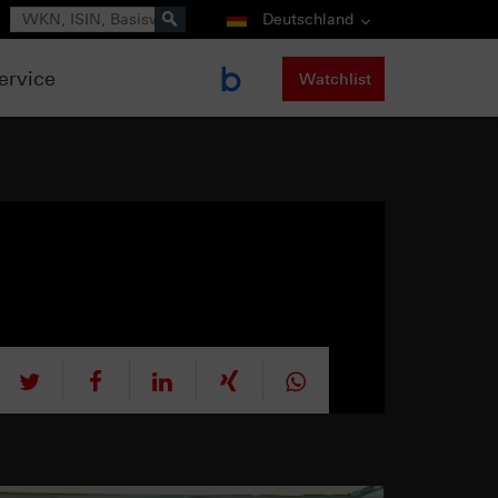
Suche
Deutschland
ervice
Watchlist
tweet
teilen
mitteilen
teilen
teilen