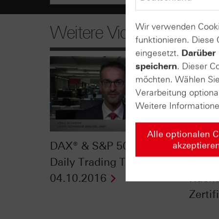
Wir verwenden Cooki
Weitere Videos
funktionieren. Diese
eingesetzt.
Darüber 
speichern
. Dieser C
möchten. Wählen Sie 
Verarbeitung optiona
Weitere Information
Alle optionalen 
DAX® & S&P 500®: HSBC
Endli
akzeptiere
Daily Trading TV vom
mit h
04.10.2016
Rücke
Zertif