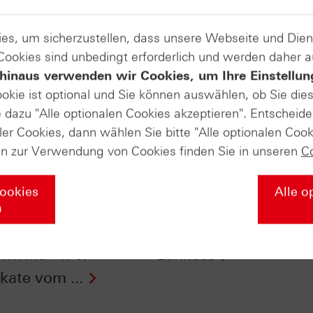
es, um sicherzustellen, dass unsere Webseite und Di
 Cookies sind unbedingt erforderlich und werden daher 
hinaus verwenden wir Cookies, um Ihre Einstellun
ookie ist optional und Sie können auswählen, ob Sie die
dazu "Alle optionalen Cookies akzeptieren". Entscheide
ler Cookies, dann wählen Sie bitte "Alle optionalen Cook
en zur Verwendung von Cookies finden Sie in unseren
C
Cookies
Alle o
ch Oktober: DAX®
HSBC Daily Trading 
n
istorischem
vom 27.09.2016: Öl &
nwind - n-tv
Lanxess
ikate vom ...