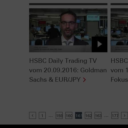
HSBC Daily Trading TV
HSBC 
vom 20.09.2016: Goldman
vom 1
Sachs & EUR/JPY
Fokus
...
...
Previous
1
159
160
161
162
163
177