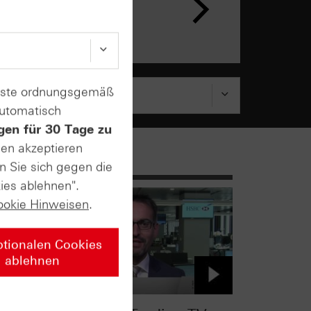
enste ordnungsgemäß
automatisch
gen für 30 Tage zu
sen akzeptieren
n Sie sich gegen die
ies ablehnen".
ookie Hinweisen
.
ptionalen Cookies
ablehnen