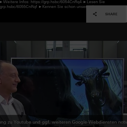
 ►Weitere Infos: https://grp.hsbc/6054CnRq4 ►Lesen Sie
://grp.hsbc/6055CnRqf ►Kennen Sie schon unseren Instagram-
SHARE
ndung zu Youtube und ggf. weiteren Google-Webdiensten no