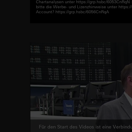
Chartanalysen unter https://grp.hsbc/6053CnRqN
bitte die Werbe- und Lizenzhinweise unter https
Account? https://grp.hsbc/6056CnRqA
Für den Start des Videos ist eine Verbi