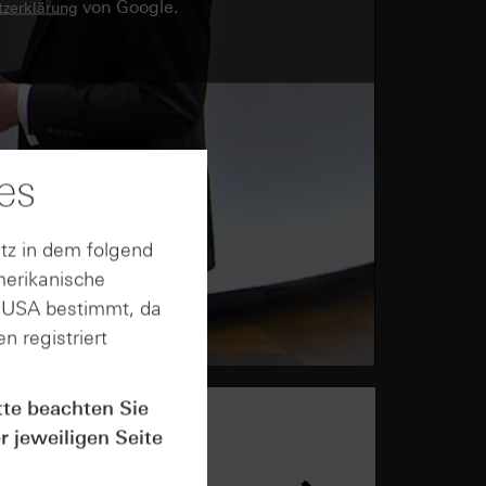
von Google.
zerklärung
es
tz in dem folgend
merikanische
n USA bestimmt, da
n registriert
tte beachten Sie
r jeweiligen Seite