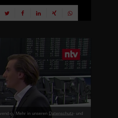
tweet
teilen
mitteilen
teilen
teilen
twendig. Mehr in unseren
Datenschutz
- und