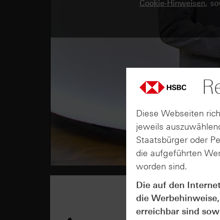
Cookie-Hinweisen
, s
Re
Diese Webseiten rich
jeweils auszuwählend
Staatsbürger oder P
die aufgeführten Wer
worden sind.
Die auf den Interne
die Werbehinweise,
erreichbar sind sowi