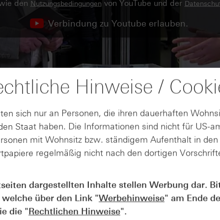
owie den
von YouTube und der
Nutzungsbedingungen
Datenschut
Verbindung zu Youtube erlauben.
chtliche Hinweise / Cooki
ten sich nur an Personen, die ihren dauerhaften Wohnsi
en Staat haben. Die Informationen sind nicht für US-a
ersonen mit Wohnsitz bzw. ständigem Aufenthalt in de
tpapiere regelmäßig nicht nach den dortigen Vorschrifte
tseiten dargestellten Inhalte stellen Werbung dar. Bi
 welche über den Link "
Werbehinweise
" am Ende de
AUGUST
e die "
Rechtlichen Hinweise
".
Wie lange bleibt der DAX® in