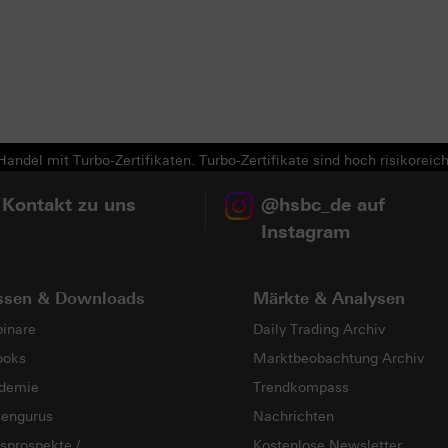
Next
andel mit Turbo-Zertifikaten. Turbo-Zertifikate sind hoch risikoreich
 Kontakt zu uns
@hsbc_de auf
Instagram
ssen & Downloads
Märkte & Analysen
inare
Daily Trading Archiv
ooks
Marktbeobachtung Archiv
demie
Trendkompass
sengurus
Nachrichten
sprospekte /
Kostenlose Newsletter