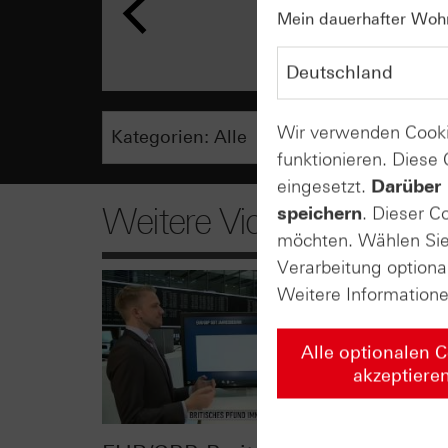
Mein dauerhafter Wohns
Wir verwenden Cooki
funktionieren. Diese
eingesetzt.
Darüber 
Weitere Videos
speichern
. Dieser C
möchten. Wählen Sie 
Verarbeitung optiona
Weitere Information
Alle optionalen 
akzeptiere