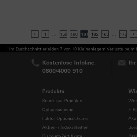
...
...
Previous
1
159
160
161
162
163
177
Im Durchschnitt erleiden 7 von 10 Kleinanlegern Verluste beim H
Kostenlose Infoline:
Ihr
0800/4000 910
Produkte
Wi
Knock-out-Produkte
Web
Optionsscheine
E-B
Faktor-Optionsscheine
Aka
Aktien- / Indexanleihen
Bör
Discount-Zertifikate
Basi