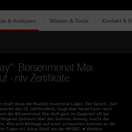
te & Analysen
Wissen & Tools
Kontakt & S
way“: Börsenmonat Mai
f - ntv Zertifikate
r straft diese die Realität manchmal Lügen. Der Spruch „Sell
viertel des 18. Jahrhunderts, taugt aber heute kaum noch
 Denn der Börsenmonat Mai läuft ganz im Gegenteil oft gar
n längeren Zeitraum über den Sommer hinweg, macht der
inn. Wie sich #Anleger auf einen schwachen Sommer an der
helm Tilgen mit Julius Weiß von der #HSBC. ►Weitere