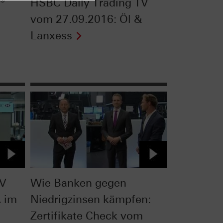
®
HSBC Daily Trading TV
vom 27.09.2016: Öl &
Lanxess
TV
Wie Banken gegen
 im
Niedrigzinsen kämpfen:
Zertifikate Check vom