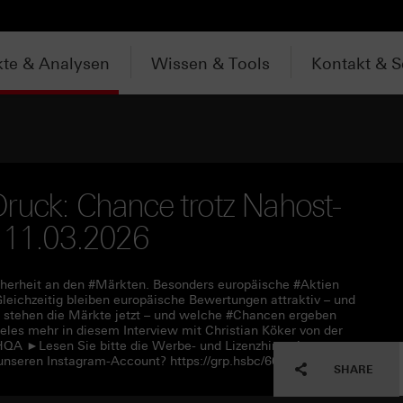
te & Analysen
Wissen & Tools
Kontakt & S
ruck: Chance trotz Nahost-
m 11.03.2026
cherheit an den #Märkten. Besonders europäische #Aktien
 Gleichzeitig bleiben europäische Bewertungen attraktiv – und
Wo stehen die Märkte jetzt – und welche #Chancen ergeben
ieles mehr in diesem Interview mit Christian Köker von der
HQA ►Lesen Sie bitte die Werbe- und Lizenzhinweise unter
unseren Instagram-Account? https://grp.hsbc/6050q4HQC
SHARE