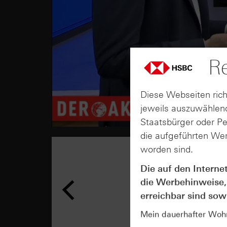
Re
Diese Webseiten rich
jeweils auszuwählend
Staatsbürger oder P
die aufgeführten Wer
worden sind.
Die auf den Interne
die Werbehinweise,
erreichbar sind sowi
Mein dauerhafter Wohns