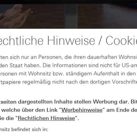
chtliche Hinweise / Cooki
ten sich nur an Personen, die ihren dauerhaften Wohnsi
en Staat haben. Die Informationen sind nicht für US-a
ersonen mit Wohnsitz bzw. ständigem Aufenthalt in de
tpapiere regelmäßig nicht nach den dortigen Vorschrifte
AUGUST
tseiten dargestellten Inhalte stellen Werbung dar. Bi
Wie lange bleibt der DAX® in
07
 welche über den Link "
Werbehinweise
" am Ende de
Rekordlaune? - ntv Zertifikate
07.08.26
e die "
Rechtlichen Hinweise
".
itz befindet sich in: