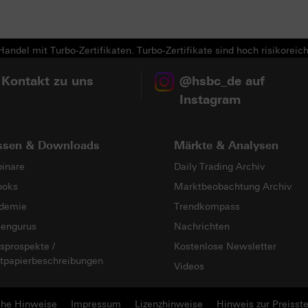
Next
andel mit Turbo-Zertifikaten. Turbo-Zertifikate sind hoch risikoreich
 Kontakt zu uns
@hsbc_de auf
Instagram
ssen & Downloads
Märkte & Analysen
inare
Daily Trading Archiv
ooks
Marktbeobachtung Archiv
demie
Trendkompass
sengurus
Nachrichten
sprospekte /
Kostenlose Newsletter
tpapierbeschreibungen
Videos
che Hinweise
Impressum
Lizenzhinweise
Hinweis zur Preisste