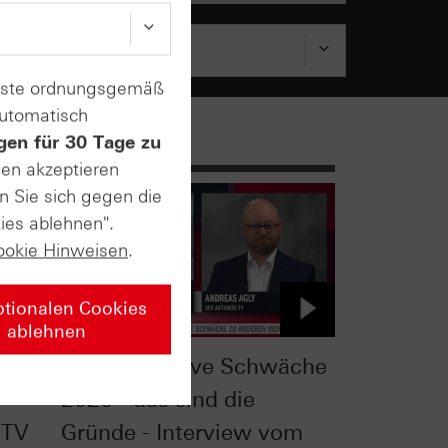
enste ordnungsgemäß
automatisch
gen für 30 Tage zu
sen akzeptieren
n Sie sich gegen die
ies ablehnen".
ookie Hinweisen
.
ptionalen Cookies
ablehnen
heck:
DAX®: Relative Schwäche
2026 - das sind die
 TV
Gründe - Interview vom