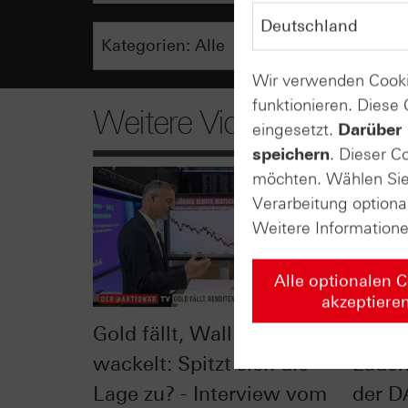
Wir verwenden Cooki
funktionieren. Diese
Weitere Videos
eingesetzt.
Darüber 
speichern
. Dieser C
möchten. Wählen Sie 
Verarbeitung optiona
Weitere Information
Alle optionalen 
akzeptiere
Gold fällt, Wall Street
Leiti
wackelt: Spitzt sich die
Lade
Lage zu? - Interview vom
der D