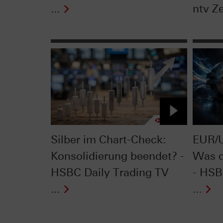
...
ntv Ze
Silber im Chart-Check:
EUR/U
Konsolidierung beendet? -
Was d
HSBC Daily Trading TV
- HSB
...
...