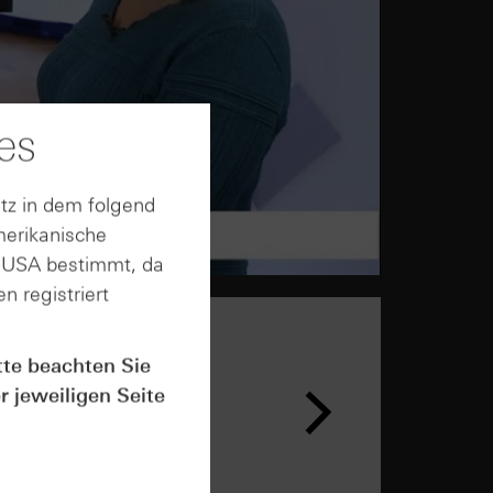
es
tz in dem folgend
merikanische
n USA bestimmt, da
n registriert
tte beachten Sie
r jeweiligen Seite