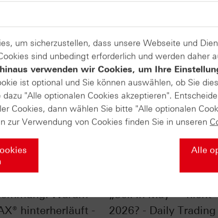
es, um sicherzustellen, dass unsere Webseite und Di
 Cookies sind unbedingt erforderlich und werden daher 
hinaus verwenden wir Cookies, um Ihre Einstellun
ookie ist optional und Sie können auswählen, ob Sie die
dazu "Alle optionalen Cookies akzeptieren". Entscheide
ler Cookies, dann wählen Sie bitte "Alle optionalen Cook
en zur Verwendung von Cookies finden Sie in unseren
C
Cookies
Alle o
n
ndex mit
S&P 500® im Chart-C
hemmung: Warum
„Sell in May“ – nicht
AX® hinterherläuft -
2026? - Daily Trading