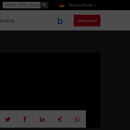
Suche
Deutschland
ervice
Watchlist
tweet
teilen
mitteilen
teilen
teilen