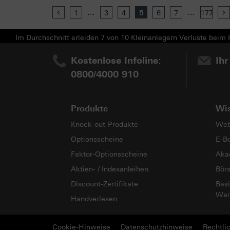
...
...
Previous
1
3
4
5
6
7
177
Im Durchschnitt erleiden 7 von 10 Kleinanlegern Verluste beim H
Kostenlose Infoline:
Ihr
0800/4000 910
Produkte
Wi
Knock-out-Produkte
Web
Optionsscheine
E-B
Faktor-Optionsscheine
Aka
Aktien- / Indexanleihen
Bör
Discount-Zertifikate
Basi
Wer
Handverlesen
Cookie-Hinweise
Datenschutzhinweise
Rechtli