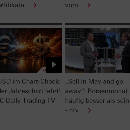
rtifikate ...
vom ...
SD im Chart-Check:
„Sell in May and go
er Jahreschart lehrt!
away“: Börsenmonat
C Daily Trading TV
häufig besser als sein
- ntv ...