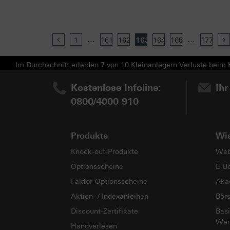
...
...
Previous
1
161
162
163
164
165
177
Im Durchschnitt erleiden 7 von 10 Kleinanlegern Verluste beim H
Kostenlose Infoline:
Ihr
0800/4000 910
Produkte
Wi
Knock-out-Produkte
Web
Optionsscheine
E-B
Faktor-Optionsscheine
Aka
Aktien- / Indexanleihen
Bör
Discount-Zertifikate
Basi
Wer
Handverlesen