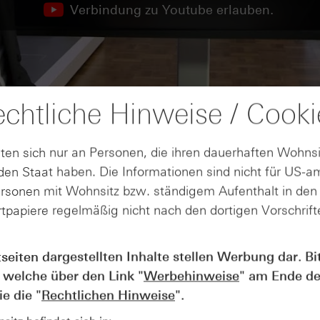
Verbindung zu Youtube erlauben.
chtliche Hinweise / Cooki
ten sich nur an Personen, die ihren dauerhaften Wohnsi
en Staat haben. Die Informationen sind nicht für US-a
ersonen mit Wohnsitz bzw. ständigem Aufenthalt in de
tpapiere regelmäßig nicht nach den dortigen Vorschrifte
tseiten dargestellten Inhalte stellen Werbung dar. Bi
AUGUST
 welche über den Link "
Werbehinweise
" am Ende de
Wie lange bleibt der DAX® in
07
e die "
Rechtlichen Hinweise
".
Rekordlaune? - ntv Zertifikate
07.08.26