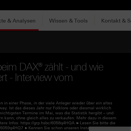
te & Analysen
Wissen & Tools
Kontakt & S
beim DAX® zählt - und wie
t - Interview vom
 in einer Phase, in der viele Anleger wieder über ein altes
ay. Ist das dieses Jahr nur Folklore oder diesmal wirklich
wichtigsten Termine im Mai, was die Statistik hergibt – und
n kann, ohne gleich alles zu verkaufen. Mehr dazu in diesem
ere Infos: https://grp.hsbc/6058q4HQA ►Lesen Sie bitte die
bc/6059q4HQ7 ►Kennen Sie schon unseren Instagram-