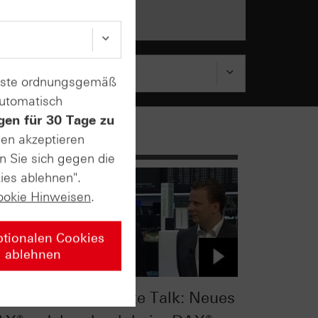
enste ordnungsgemäß
automatisch
gen für 30 Tage zu
sen akzeptieren
n Sie sich gegen die
ies ablehnen".
ookie Hinweisen
.
ptionalen Cookies
ablehnen
TV
ntv Zertifikate Talk: Neues