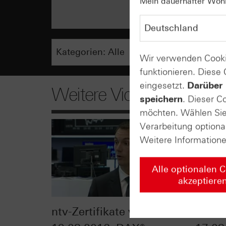
Mein dauerhafter Wohns
Wir verwenden Cooki
funktionieren. Diese
eingesetzt.
Darüber 
Weitere Videos
speichern
. Dieser C
möchten. Wählen Sie 
Verarbeitung optiona
Weitere Information
Alle optionalen 
akzeptiere
ntv-Zertifikate vom
Zerti