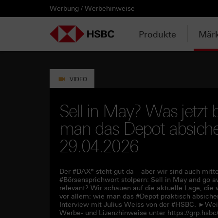
Werbung / Werbehinweise
PRODUKTE
MÄRKTE & ANALYSEN
WISSEN & TOOLS
KONTAKT & SERVICE
LÄNDERAUSWAHL
AUSGEWÄHLTE SEITEN
HEBELPRODUKTE
ANLAGEPRODUKTE
AKTUELLES
ANALYSEN
VIDEOS
WATCHLIST
WEBINARE
WISSEN
TOOLS
KONTAKT
SERVICE
DOWNLOADCENTER
HEBELPRODUKTE
ANALYSEN
WEBINARE
KONTAKT
Watchlist
Knock-out-Produkte
Aktien- / Indexanleihen
Neuemissionen
Daily Trading
Mediathek
Login / Zur Watchlist
Webinartermine
kostenlose eBooks
Aktien- / Indexanleihen Rechner
Kontaktformular
Wir über uns
Basisprospekte /
Deutschland
Produkte
Märk
Wertpapierbeschreibungen
ANLAGEPRODUKTE
VIDEOS
WISSEN
SERVICE
Basisprospekte
Optionsscheine
Bonus-Zertifikate
Anpassungen / Kündigungen
Marktbeobachtung
Daily Trading TV
Webinaraufzeichnungen
Akademie
HSBC Emissionstool
Praktikanten / Werkstudenten
Newsletter Abonnement
Österreich
Registrierungsformulare
AKTUELLES
WATCHLIST
TOOLS
DOWNLOADCENTER
Weitere Hebelprodukte
Discount-Zertifikate
Trading-Aktionen
Trendkompass
ntv-Zertifikate mit HSBC
Börsengurus
Open End Knock-out-Produkte
VIDEO
Rechner
Unvollständige
Verkaufsprospekte
Ausgestoppte Produkte
Express-Zertifikate
Intraday-Emissionen
Nachrichten
Zertifikate Aktuell mit HSBC
Rolltermine
Sell in May? Was jetzt 
Trendkompass
man das Depot absicher
Intraday-Emissionen
Handverlesen
Zur Zeichnung
Newsletter-Abonnement
FAQs
Watchlist
29.04.2026
Der #DAX® steht gut da – aber wir sind auch mitten
#Börsensprichwort stolpern: Sell in May and go aw
relevant? Wir schauen auf die aktuelle Lage, die 
vor allem: wie man das #Depot praktisch absicher
Interview mit Julius Weiss von der #HSBC. ►Weit
Werbe- und Lizenzhinweise unter https://grp.hs