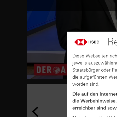
Re
Diese Webseiten rich
jeweils auszuwählend
Staatsbürger oder P
die aufgeführten Wer
worden sind.
Die auf den Interne
die Werbehinweise,
erreichbar sind sowi