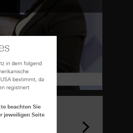
es
tz in dem folgend
merikanische
n USA bestimmt, da
n registriert
tte beachten Sie
r jeweiligen Seite