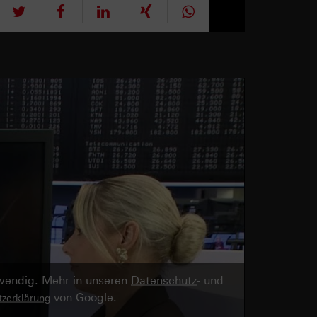
tweet
teilen
mitteilen
teilen
teilen
twendig. Mehr in unseren
Datenschutz
- und
von Google.
zerklärung