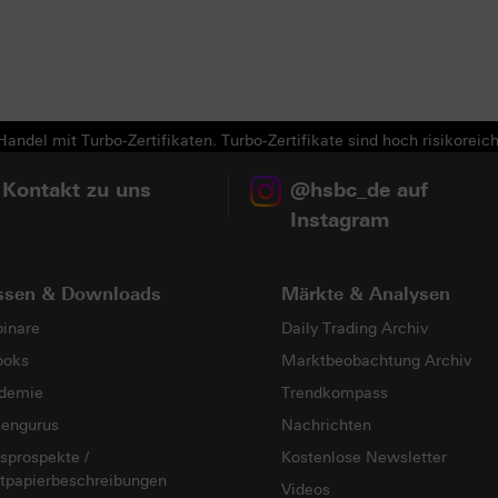
Next
andel mit Turbo-Zertifikaten. Turbo-Zertifikate sind hoch risikoreich
 Kontakt zu uns
@hsbc_de auf
Instagram
ssen & Downloads
Märkte & Analysen
inare
Daily Trading Archiv
ooks
Marktbeobachtung Archiv
demie
Trendkompass
sengurus
Nachrichten
sprospekte /
Kostenlose Newsletter
tpapierbeschreibungen
Videos