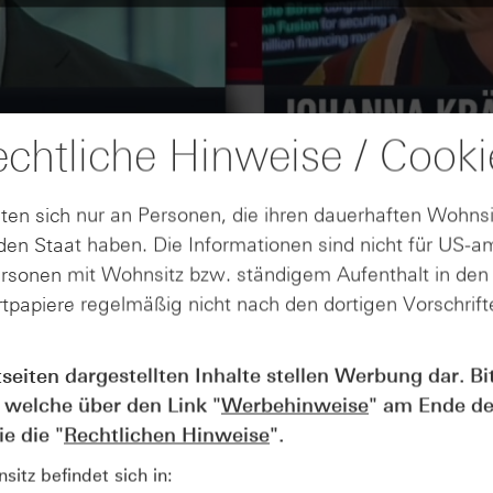
chtliche Hinweise / Cooki
ten sich nur an Personen, die ihren dauerhaften Wohnsi
en Staat haben. Die Informationen sind nicht für US-a
ersonen mit Wohnsitz bzw. ständigem Aufenthalt in de
tpapiere regelmäßig nicht nach den dortigen Vorschrifte
tseiten dargestellten Inhalte stellen Werbung dar. Bi
AUGUST
Wie lange bleibt der DAX® in
07
 welche über den Link "
Werbehinweise
" am Ende de
Rekordlaune? - ntv Zertifikate
e die "
Rechtlichen Hinweise
".
07.08.26
itz befindet sich in: