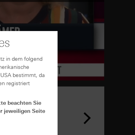
es
tz in dem folgend
merikanische
n USA bestimmt, da
n registriert
tte beachten Sie
r jeweiligen Seite