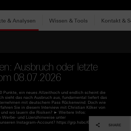
te & Analysen
Wissen & Tools
Kontakt & S
n: Ausbruch oder letzte
 vom 08.07.2026
0 Punkte, ein neues Allzeithoch und endlich scheint die
h sieht das nach Ausbruch aus, fundamental liefert das
 Unternehmen mit deutschem Pass Rückenwind. Doch wie
erfahren Sie in diesem Interview mit Christian Köker von
 und wo lauern die Risiken? ► Weitere Infos:
e Werbe- und Lizenzhinweise unter
 unseren Instagram-Account? https://grp.hsbc/6050q4HQC
SHARE