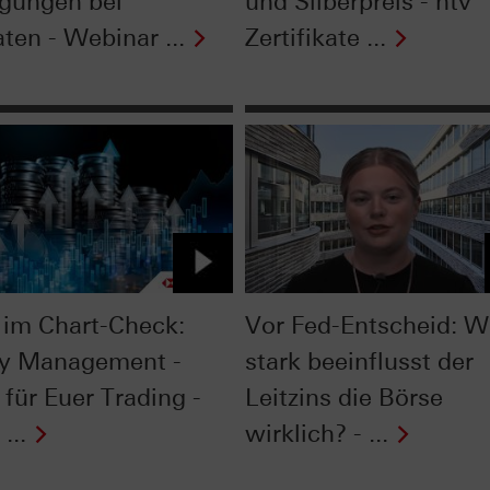
gungen bei
und Silberpreis - ntv
ten - Webinar ...
Zertifikate ...
im Chart-Check:
Vor Fed-Entscheid: W
y Management -
stark beeinflusst der
 für Euer Trading -
Leitzins die Börse
...
wirklich? - ...