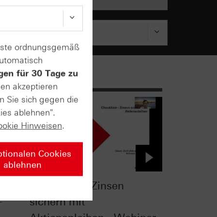
enste ordnungsgemäß
automatisch
gen für 30 Tage zu
sen akzeptieren
n Sie sich gegen die
ies ablehnen".
ookie Hinweisen
.
ptionalen Cookies
ablehnen
Checkliste - Zinsen
-
sichern mit