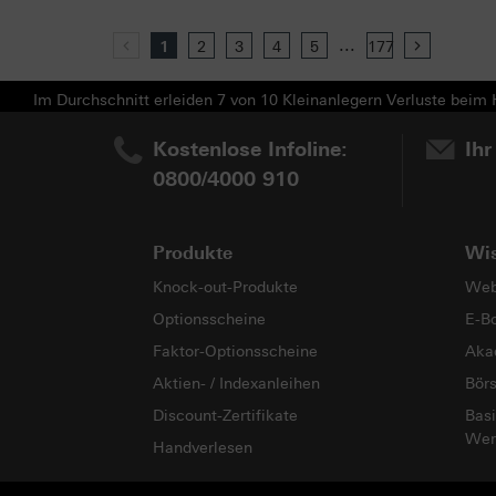
...
Previous
1
2
3
4
5
177
Next
Im Durchschnitt erleiden 7 von 10 Kleinanlegern Verluste beim H
Kostenlose Infoline:
Ihr
0800/4000 910
Produkte
Wi
Knock-out-Produkte
Web
Optionsscheine
E-B
Faktor-Optionsscheine
Aka
Aktien- / Indexanleihen
Bör
Discount-Zertifikate
Basi
Wer
Handverlesen