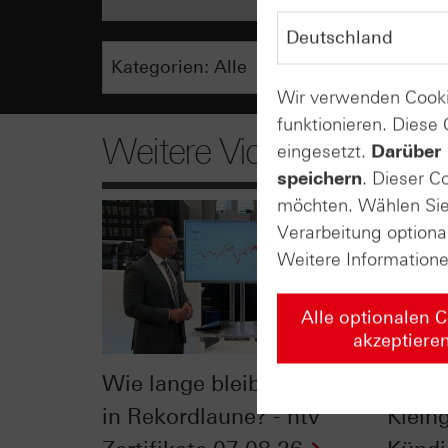
Wir verwenden Cooki
funktionieren. Diese
Weitere Videos
eingesetzt.
Darüber 
speichern
. Dieser C
möchten. Wählen Sie 
Verarbeitung optiona
Weitere Information
Alle optionalen 
akzeptiere
Wie lange bleibt der DAX®
Der Bl
in Rekordlaune? - ntv
Klein