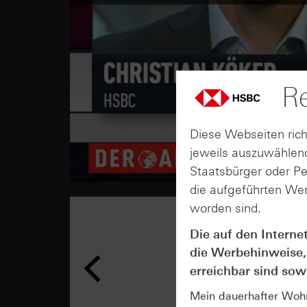
Re
Diese Webseiten rich
jeweils auszuwählend
Staatsbürger oder P
die aufgeführten Wer
worden sind.
Die auf den Interne
die Werbehinweise,
erreichbar sind sowi
Mein dauerhafter Wohns