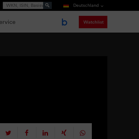
Suche
Deutschland
ervice
Watchlist
tweet
teilen
mitteilen
teilen
teilen