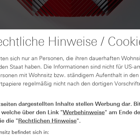
chtliche Hinweise / Cooki
ten sich nur an Personen, die ihren dauerhaften Wohnsi
en Staat haben. Die Informationen sind nicht für US-a
ersonen mit Wohnsitz bzw. ständigem Aufenthalt in de
tpapiere regelmäßig nicht nach den dortigen Vorschrifte
AUGUST
tseiten dargestellten Inhalte stellen Werbung dar. Bi
Der Blick ins Kleingedruckte: Koste
04
 welche über den Link "
Werbehinweise
" am Ende de
Kündigungen bei Derivaten - Webin
vom 04.08.2026
e die "
Rechtlichen Hinweise
".
itz befindet sich in: