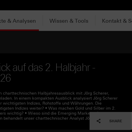
te & Analysen
Wissen & Tools
Kontakt & S
ck auf das 2. Halbjahr -
026
m charttechnischen Halbjahresausblick mit Jörg Scherer,
laden. In einem kompakten Ausblick analysiert Jörg Scherer
der wichtigsten Indizes, Rohstoffe und Währungen. Die
tigsten Indizes weiter? • Was machen Gold und Silber im 2.
ers wichtig? • Wieso sind die Emerging Markets einen
 behandelt unser charttechnischer Analyst Jörg Scherer.
SHARE