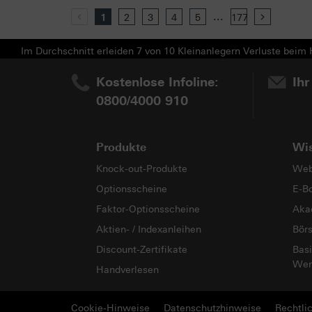
...
Previous
1
2
3
4
5
177
Next
Im Durchschnitt erleiden 7 von 10 Kleinanlegern Verluste beim H
Kostenlose Infoline:
Ihr
0800/4000 910
Produkte
Wi
Knock-out-Produkte
Web
Optionsscheine
E-B
Faktor-Optionsscheine
Aka
Aktien- / Indexanleihen
Bör
Discount-Zertifikate
Basi
Wer
Handverlesen
Cookie-Hinweise
Datenschutzhinweise
Rechtli