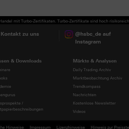
andel mit Turbo-Zertifikaten. Turbo-Zertifikate sind hoch risikoreich
 Kontakt zu uns
@hsbc_de auf
Instagram
ssen & Downloads
Märkte & Analysen
inare
Daily Trading Archiv
ooks
Marktbeobachtung Archiv
demie
Trendkompass
sengurus
Nachrichten
sprospekte /
Kostenlose Newsletter
tpapierbeschreibungen
Videos
che Hinweise
Impressum
Lizenzhinweise
Hinweis zur Preisste