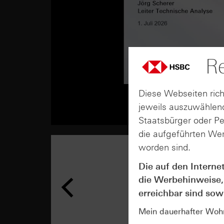
Re
Diese Webseiten rich
jeweils auszuwählend
Staatsbürger oder P
die aufgeführten Wer
worden sind.
Die auf den Interne
die Werbehinweise,
erreichbar sind sowi
Mein dauerhafter Wohns