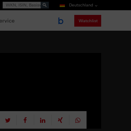
Suche
Deutschland
ervice
Watchlist
tweet
teilen
mitteilen
teilen
teilen