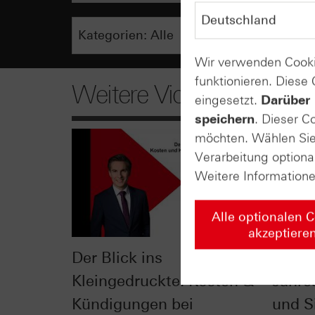
Wir verwenden Cooki
funktionieren. Diese
Weitere Videos
eingesetzt.
Darüber 
speichern
. Dieser C
möchten. Wählen Sie 
Verarbeitung optiona
Weitere Information
Alle optionalen 
akzeptiere
Der Blick ins
Der Ei
Kleingedruckte: Kosten &
Jahre
Kündigungen bei
und Si