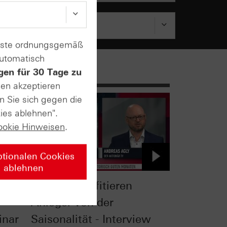
enste ordnungsgemäß
automatisch
gen für 30 Tage zu
sen akzeptieren
n Sie sich gegen die
ies ablehnen".
ookie Hinweisen
.
ptionalen Cookies
ablehnen
Gold: So profitieren
Anleger von der
inar
Saisonalität - Interview