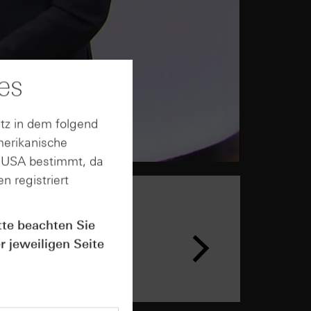
es
tz in dem folgend
merikanische
n USA bestimmt, da
n registriert
tte beachten Sie
n &
ar
r jeweiligen Seite