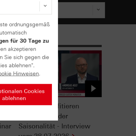
enste ordnungsgemäß
automatisch
gen für 30 Tage zu
sen akzeptieren
n Sie sich gegen die
ies ablehnen".
ookie Hinweisen
.
ptionalen Cookies
ablehnen
Gold: So profitieren
Anleger von der
inar
Saisonalität - Interview