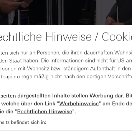
chtliche Hinweise / Cooki
ten sich nur an Personen, die ihren dauerhaften Wohnsi
en Staat haben. Die Informationen sind nicht für US-a
ersonen mit Wohnsitz bzw. ständigem Aufenthalt in de
tpapiere regelmäßig nicht nach den dortigen Vorschrifte
AUGUST
tseiten dargestellten Inhalte stellen Werbung dar. Bi
Der Blick ins Kleingedruckte: Koste
04
Kündigungen bei Derivaten - Webin
 welche über den Link "
Werbehinweise
" am Ende de
vom 04.08.2026
e die "
Rechtlichen Hinweise
".
itz befindet sich in: