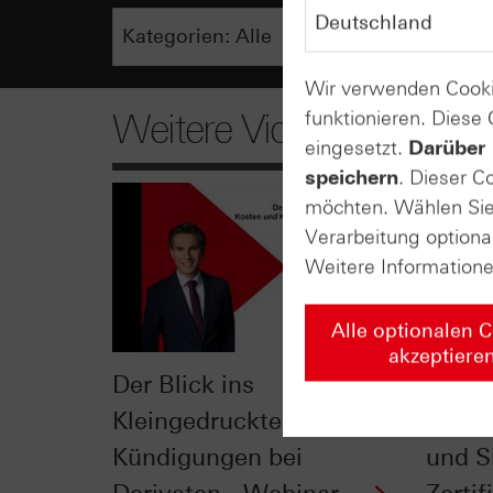
Wir verwenden Cooki
funktionieren. Diese
Weitere Videos
eingesetzt.
Darüber 
speichern
. Dieser C
möchten. Wählen Sie 
Verarbeitung optiona
Weitere Information
Alle optionalen 
akzeptiere
Der Blick ins
Der Ei
Kleingedruckte: Kosten &
Jahre
Kündigungen bei
und Si