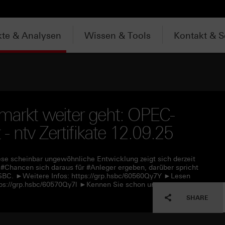
te & Analysen
Wissen & Tools
Kontakt & S
lmarkt weiter geht: OPEC-
 - ntv Zertifikate 12.09.25
ese scheinbar ungewöhnliche Entwicklung zeigt sich derzeit
Chancen sich daraus für #Anleger ergeben, darüber spricht
SBC. ►Weitere Infos: https://grp.hsbc/60560Qy7Y ►Lesen
ttps://grp.hsbc/60570Qy7l ►Kennen Sie schon unseren
SHARE