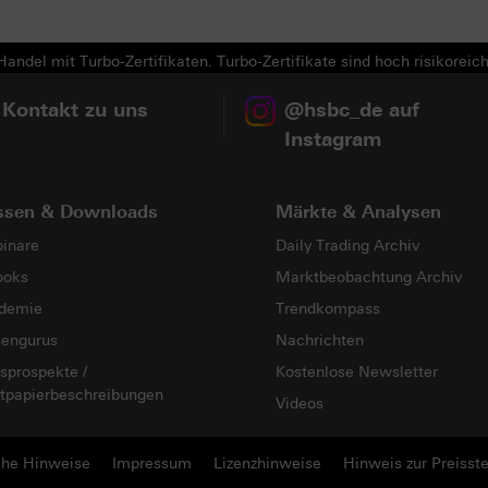
andel mit Turbo-Zertifikaten. Turbo-Zertifikate sind hoch risikoreich
 Kontakt zu uns
@hsbc_de auf
Instagram
ssen & Downloads
Märkte & Analysen
inare
Daily Trading Archiv
ooks
Marktbeobachtung Archiv
demie
Trendkompass
sengurus
Nachrichten
sprospekte /
Kostenlose Newsletter
tpapierbeschreibungen
Videos
che Hinweise
Impressum
Lizenzhinweise
Hinweis zur Preisste