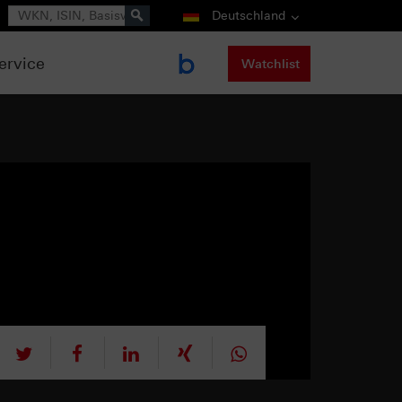
Suche
Deutschland
ervice
Watchlist
tweet
teilen
mitteilen
teilen
teilen