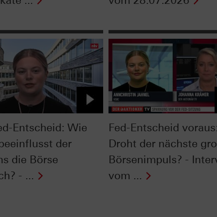
kate ...
vom 28.07.2026
ed-Entscheid: Wie
Fed-Entscheid voraus
beeinflusst der
Droht der nächste gr
ns die Börse
Börsenimpuls? - Inte
ch? - ...
vom ...