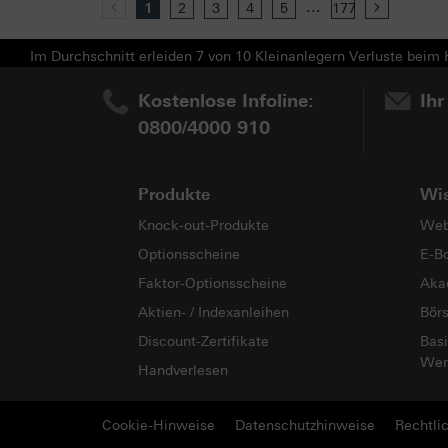
...
Previous
1
2
3
4
5
177
Next
Im Durchschnitt erleiden 7 von 10 Kleinanlegern Verluste beim H
Kostenlose Infoline:
Ihr
0800/4000 910
Produkte
Wi
Knock-out-Produkte
Web
Optionsscheine
E-B
Faktor-Optionsscheine
Aka
Aktien- / Indexanleihen
Bör
Discount-Zertifikate
Basi
Wer
Handverlesen
Cookie-Hinweise
Datenschutzhinweise
Rechtli