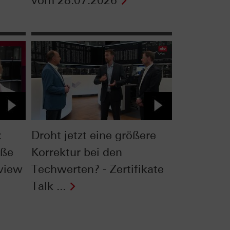
vom 28.07.2026
:
Droht jetzt eine größere
oße
Korrektur bei den
rview
Techwerten? - Zertifikate
Talk ...