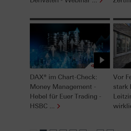
Derivaten - Webinar ...
Zertifi
DAX® im Chart-Check:
Vor F
Money Management -
stark 
Hebel für Euer Trading -
Leitzi
HSBC ...
wirkli