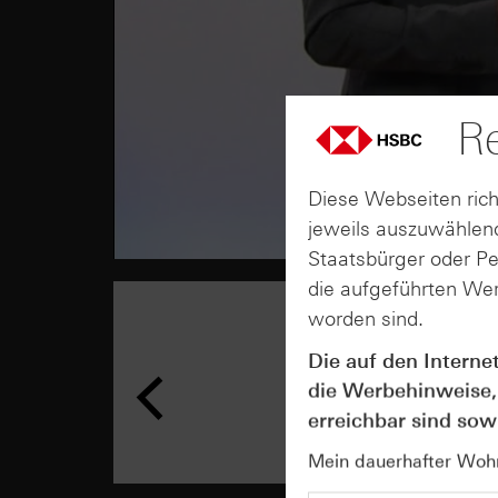
Re
Diese Webseiten rich
jeweils auszuwählend
Staatsbürger oder P
die aufgeführten Wer
worden sind.
Die auf den Interne
die Werbehinweise,
erreichbar sind sowi
Mein dauerhafter Wohns