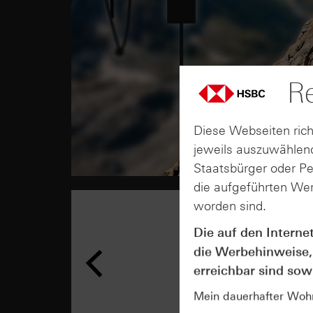
Re
Diese Webseiten rich
jeweils auszuwählend
Staatsbürger oder P
die aufgeführten Wer
worden sind.
Die auf den Interne
die Werbehinweise,
erreichbar sind sowi
Mein dauerhafter Wohns