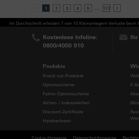
...
Previous
1
2
3
4
5
177
Next
Im Durchschnitt erleiden 7 von 10 Kleinanlegern Verluste beim H
Kostenlose Infoline:
Ihr
0800/4000 910
Produkte
Wi
Knock-out-Produkte
Web
Optionsscheine
E-B
Faktor-Optionsscheine
Aka
Aktien- / Indexanleihen
Bör
Discount-Zertifikate
Basi
Wer
Handverlesen
Cookie-Hinweise
Datenschutzhinweise
Rechtli