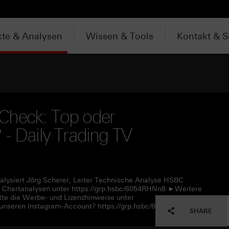
te & Analysen
Wissen & Tools
Kontakt & S
Check: Top oder
 - Daily Trading TV
alysiert Jörg Scherer, Leiter Technische Analyse HSBC
 Chartanalysen unter https://grp.hsbc/6054RHNn8 ►Weitere
tte die Werbe- und Lizenzhinweise unter
unseren Instagram-Account? https://grp.hsbc/6057RHNn1
SHARE