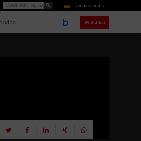
Suche
Deutschland
ervice
Watchlist
tweet
teilen
mitteilen
teilen
teilen