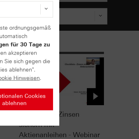
enste ordnungsgemäß
automatisch
gen für 30 Tage zu
sen akzeptieren
n Sie sich gegen die
ies ablehnen".
ookie Hinweisen
.
ptionalen Cookies
ablehnen
Checkliste - Zinsen
-
sichern mit
Aktienanleihen - Webinar