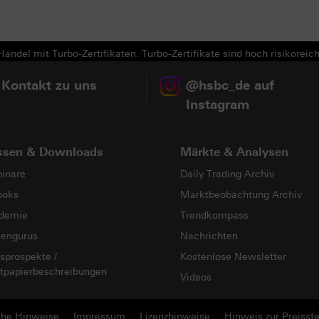
andel mit Turbo-Zertifikaten. Turbo-Zertifikate sind hoch risikoreich
 Kontakt zu uns
@hsbc_de auf
Instagram
ssen & Downloads
Märkte & Analysen
inare
Daily Trading Archiv
ooks
Marktbeobachtung Archiv
demie
Trendkompass
sengurus
Nachrichten
sprospekte /
Kostenlose Newsletter
tpapierbeschreibungen
Videos
che Hinweise
Impressum
Lizenzhinweise
Hinweis zur Preisste