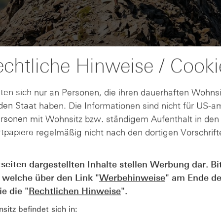
chtliche Hinweise / Cooki
ten sich nur an Personen, die ihren dauerhaften Wohnsi
en Staat haben. Die Informationen sind nicht für US-a
ersonen mit Wohnsitz bzw. ständigem Aufenthalt in de
tpapiere regelmäßig nicht nach den dortigen Vorschrifte
AUGUST
tseiten dargestellten Inhalte stellen Werbung dar. Bi
Wie lange bleibt der DAX® in
07
 welche über den Link "
Werbehinweise
" am Ende de
Rekordlaune? - ntv Zertifikate
07.08.26
e die "
Rechtlichen Hinweise
".
itz befindet sich in: