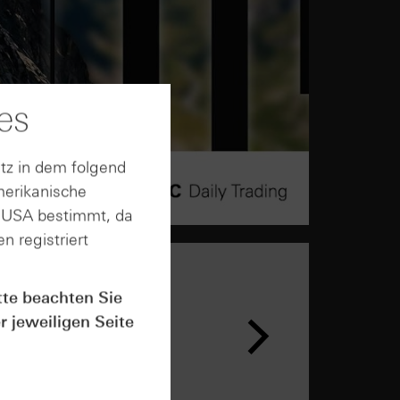
es
tz in dem folgend
merikanische
n USA bestimmt, da
n registriert
tte beachten Sie
r jeweiligen Seite