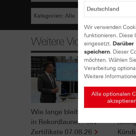
Wir verwenden Cooki
funktionieren. Diese
Weitere Videos
eingesetzt.
Darüber 
speichern
. Dieser C
möchten. Wählen Sie 
Verarbeitung optiona
Weitere Information
Alle optionalen 
akzeptiere
Wie lange bleibt der DAX®
Der Bl
in Rekordlaune? - ntv
Klein
Zertifikate 07.08.26
Kündi