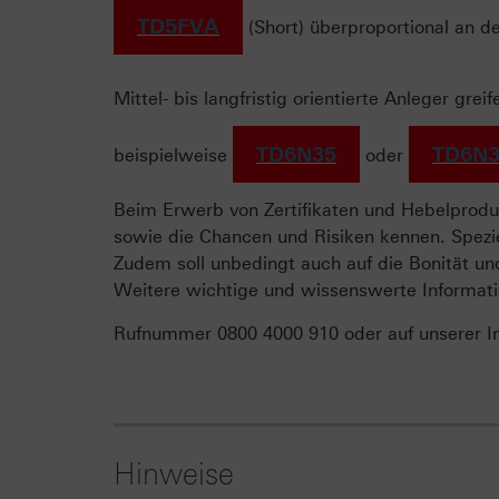
TD5FVA
(Short) überproportional an d
Mittel- bis langfristig orientierte Anleger grei
TD6N35
TD6N3
beispielweise
oder
Beim Erwerb von Zertifikaten und Hebelproduk
sowie die Chancen und Risiken kennen. Spezie
Zudem soll unbedingt auch auf die Bonität un
Weitere wichtige und wissenswerte Informati
Rufnummer 0800 4000 910 oder auf unserer I
Hinweise