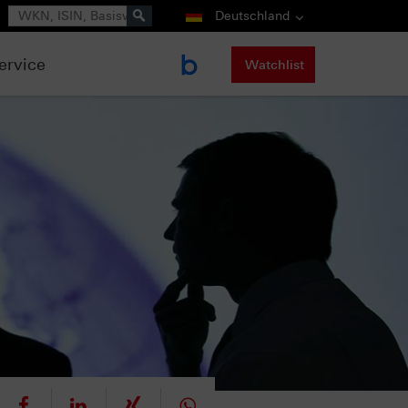
Suche
Deutschland
ervice
Watchlist
eet
teilen
mitteilen
teilen
teilen