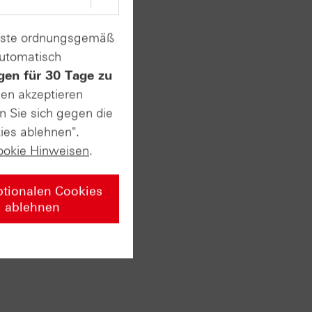
enste ordnungsgemäß
automatisch
gen für 30 Tage zu
le
sen akzeptieren
n Sie sich gegen die
ies ablehnen".
ookie Hinweisen
.
ptionalen Cookies
hneten
ablehnen
ily
ilhochs
ich.