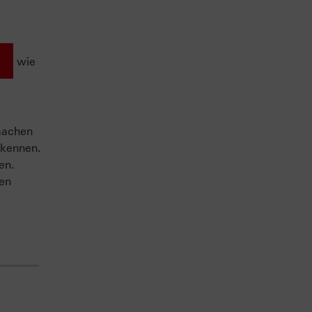
wie
machen
 kennen.
en.
sen