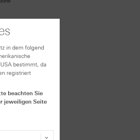
ezone
es
r
tz in dem folgend
merikanische
n USA bestimmt, da
n registriert
6DQE
tte beachten Sie
r jeweiligen Seite