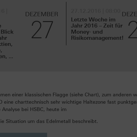
6 |
27.12.2016 | 08:00
DEZEMBER
DEZ
27
Letzte Woche im
e
Jahr 2016 – Zeit für
 Blick
Money- und
ahr
Risikomanagement!
tien,
,
, ...
hmen einer klassischen Flagge (siehe Chart), zum anderen 
 eine charttechnisch sehr wichtige Haltezone fast punktg
he Analyse bei HSBC, heute im
ie Situation um das Edelmetall beschreibt.