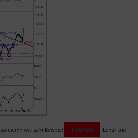
TD6FSN
ertpapieren wie zum Beispiel
(Long) und