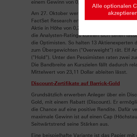
einem Gewinn von 0,21 USD je Aktie.
Alle optionalen 
akzeptiere
Am 27. Oktober werden die Kanadier aktuelle
FactSet Research erfassten Gewinnschätzung
Aktie in Höhe von 0,21 Dollar, nachdem im Vor
die Analysten-Ratings können sich sehen las
die Optimisten. So halten 13 Aktienexperten d
zum Übergewichten ("Overweight") rät. Elf An
("Hold"). Unter den Pessimisten raten zwei z
Die Bandbreite an Kurszielen fällt dadurch rel
Mittelwert von 23,11 Dollar ableiten lässt.
Discount-Zertifikate auf Barrick-Gold
Grundsätzlich erwerben Anleger über ein Disco
Gold, mit einem Rabatt (Discount). Er ermögli
die Chance auf eine positive Rendite. Dafür 
maximale Gewinn ist auf einen Cap (Höchstaus
Seitwärtstrend seine Stärken aus.
Eine beispielhafte Variante ist das Papier m