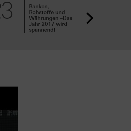
23
21
Banken,
Neu
Rohstoffe und
Vor
Währungen –Das
Fam
Jahr 2017 wird
Che
spannend!