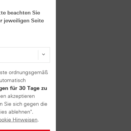
tte beachten Sie
r jeweiligen Seite
gt.
n. So
gierung
t immer
enste ordnungsgemäß
automatisch
gen für 30 Tage zu
sen akzeptieren
 der
n Sie sich gegen die
ies ablehnen".
l
ookie Hinweisen
.
sten mit