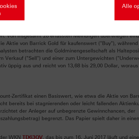
Cookies
Alle o
n
 Unternehmenszahlen für das dritte Quartal melden. Laut d
en rechnen die Analysten im Durchschnitt mit einem Gewin
quartal lediglich ein Plus von 0,14 Dollar erzielt worden w
sen. Von insgesamt 28 erfassten Meinungen überwiegen ein
ie Aktie von Barrick Gold für kaufenswert ("Buy"), während
alysten betrachten die Goldminengesellschaft als Halteposi
um Verkauf ("Sell") und einer zum Untergewichten ("Underwe
ativ üppig aus und reicht von 13,68 bis 29,00 Dollar, woraus 
unt-Zertifikat einen Basiswert, wie etwa die Aktie von Bar
cht bereits bei stagnierenden oder leicht fallenden Aktienk
verzichtet der Anleger auf unbegrenzte Gewinnchancen, der
zahlungsbetrag) begrenzt. Das Papier spielt daher in eine
it der WKN
TD63QV
, das bis zum 16. Juni 2017 läuft und ein