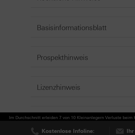
Basisinformationsblatt
Prospekthinweis
Lizenzhinweis
Im Durchschnitt erleiden 7 von 10 Kleinanlegern Verluste beim H
Kostenlose Infoline:
Ihr