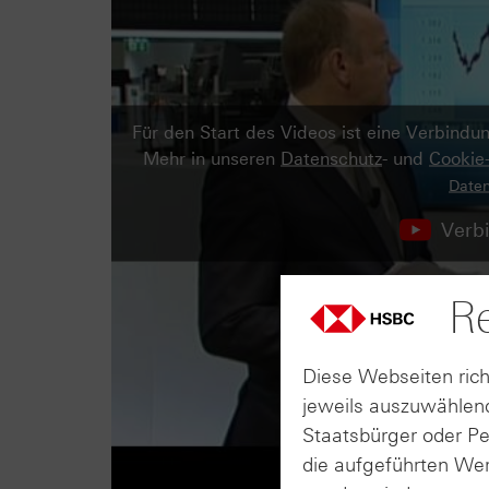
Für den Start des Videos ist eine Verbind
Mehr in unseren
Datenschutz
- und
Cookie
Daten
Verbi
Re
Diese Webseiten rich
jeweils auszuwählend
Staatsbürger oder P
die aufgeführten Wer