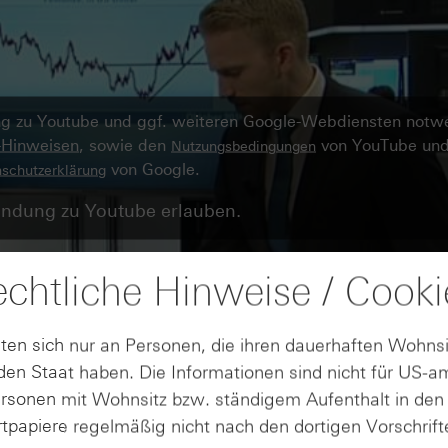
ung zu Youtube und ggf. weiteren Google-Webdiensten notw
-Hinweisen
, sowie den
von YouTube und
Nutzungsbedingungen
von Google.
schutzerklärung
ndung zu Youtube erlauben.
chtliche Hinweise / Cooki
ten sich nur an Personen, die ihren dauerhaften Wohnsi
en Staat haben. Die Informationen sind nicht für US-a
ersonen mit Wohnsitz bzw. ständigem Aufenthalt in de
tpapiere regelmäßig nicht nach den dortigen Vorschrifte