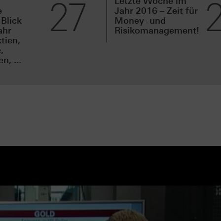
27
Letzte Woche im
e
Jahr 2016 – Zeit für
 Blick
Money- und
ahr
Risikomanagement!
tien,
,
, ...