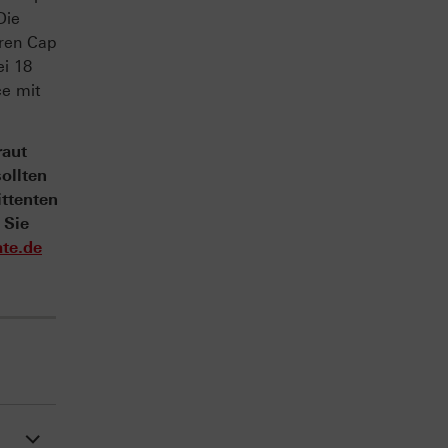
Die
eren Cap
ei 18
ce mit
raut
ollten
ittenten
 Sie
te.de