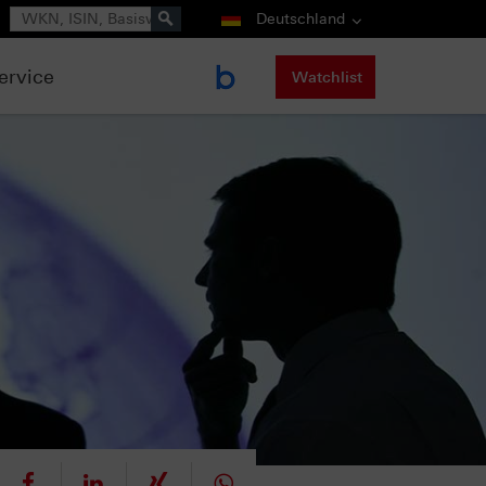
Suche
Deutschland
ervice
Watchlist
eet
teilen
mitteilen
teilen
teilen