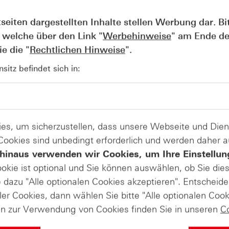
tseiten dargestellten Inhalte stellen Werbung dar. Bi
 welche über den Link "
Werbehinweise
" am Ende de
e die "
Rechtlichen Hinweise
".
ruckende Rally mit einem Plus von knapp 20 Prozent hingele
itz befindet sich in:
gs in einer engen Range von rund 1.245 und 1.270 US-Dollar.
her werdende Leitzinserhöhung in den USA im Dezember,
isiken, für die Anleger die nach einem sicheren Hafen suche
sten Jahr wird in Frankreich und Deutschland eine neue Re
sabstimmung in Italien statt, gleichzeitig rückt der Brexi
es, um sicherzustellen, dass unsere Webseite und Di
 Großbritanniens noch zu verhandeln sind.
 Cookies sind unbedingt erforderlich und werden daher 
hinaus verwenden wir Cookies, um Ihre Einstellun
ookie ist optional und Sie können auswählen, ob Sie die
ng der Goldminenbetreiber wesentlich. Sie konnten im Zuge
dazu "Alle optionalen Cookies akzeptieren". Entscheide
e satte Kursrally hinlegen, die deutlich stärker war als die
ler Cookies, dann wählen Sie bitte "Alle optionalen Cook
achte sich der Kurs von Barrick Gold in diesem Jahr. Aktuel
en die am 27. Oktober zur Veröffentlichung anstehenden
en zur Verwendung von Cookies finden Sie in unseren
C
Quartal für neue Impulse sorgen. Im Schnitt rechnen Analy