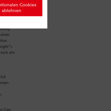
ptionalen Cookies
ablehnen
en von
n pro
ar. Auch
deutig
 einer
tion
ight").
sich ein
rick
ursen
m
en Cap