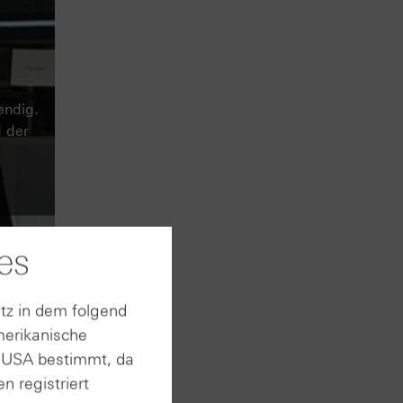
endig.
 der
es
tz in dem folgend
merikanische
n USA bestimmt, da
n registriert